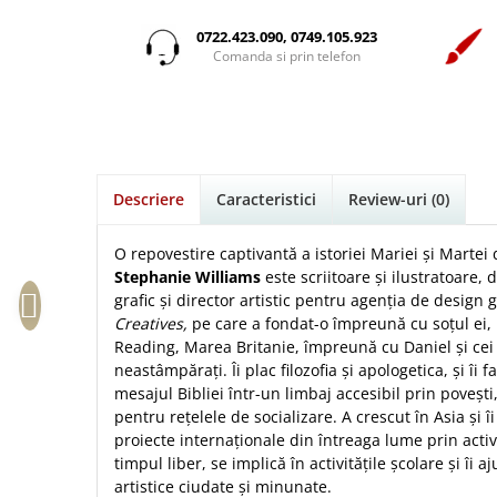
Istorie
Suport Pahar
Copii
Povesti care spun adevarul
Medii
Psihologie
Cluj-Napoca
0722.423.090, 0749.105.923
Mici
Cutie cu versete
Puiul Istet
Comanda si prin telefon
Filosofie
Iasi
Noul Testament
Display foto
R. C. Sproul
Alte studii
Oradea
Pentru adolescenti
Emblema auto
Romane
Critica de arta
Alte suveniruri
Pentru femei
Felicitare
cultura generala
Timothy Keller
Carti postale
Psihologie practica
Husă Biblie
Vestea buna pentru inimi micute
Jurnale
Descriere
Caracteristici
Review-uri
(0)
Stiinta
Instrumente de scris
Veveritele de la Marea Moarta
Magneti
Devotional zilnic
Pix metalic
Suport pahar
Viata crestina
O repovestire captivantă a istoriei Mariei și Martei
Discipline spirituale
Pix plastic
Stephanie Williams
este scriitoare și ilustratoare, 
Tablouri
grafic și director artistic pentru agenția de design g
Rugaciune
Jocuri
Sibiu
Creatives,
pe care a fondat-o împreună cu soțul ei, 
Eseuri
Jurnale
Alte suveniruri
Reading, Marea Britanie, împreună cu Daniel și cei 
Familie
neastâmpărați. Îi plac filozofia și apologetica, și îi 
Carti postale
Jurnal de Rugaciune
mesajul Bibliei într-un limbaj accesibil prin povești
Barbati
Jurnal
Limba Engleza
pentru rețelele de socializare. A crescut în Asia și î
Cresterea copiilor
Magneti
Limba Română
proiecte internaționale din întreaga lume prin activi
Femei
Suport pahar
Magneti
timpul liber, se implică în activitățile școlare și îi aj
Relatii
Tablouri
artistice ciudate și minunate.
Foarte puternici