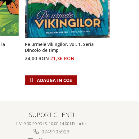
 la
Pe urmele vikingilor, vol. 1. Seria
Generatia 
Dincolo de timp
profetiilor
24,00 RON
21,36 RON
60,00 RO
ADAUGA IN COS
ADAU
SUPORT CLIENTI
L-V: 9:00-20:00 I S: 10:00-14:00 I D: Inchis
0749105923