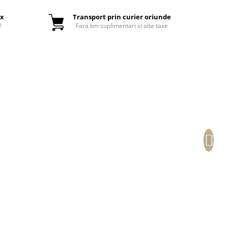
ox
Transport prin curier oriunde
!
Fara km suplimentari si alte taxe