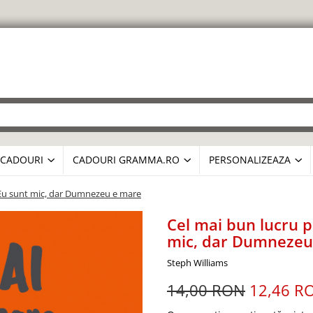
CADOURI
CADOURI GRAMMA.RO
PERSONALIZEAZA
a: Eu sunt mic, dar Dumnezeu e mare
Cel mai bun lucru pe
mic, dar Dumnezeu
Steph Williams
14,00 RON
12,46 R