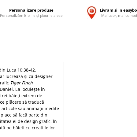
Personalizare produse
Livram si in easyb
Personalizăm Bibliile și pixurile alese
Mai usor, mai comod
 din Luca 10:38-42.
dar lucrează și ca designer
rafic
Tiger Finch
Daniel. Ea locuiește în
trei băieți extrem de
face plăcere să traducă
, articole sau animații inedite
i place să facă parte din
tatea ei de design grafic. În
ută pe băieți cu creațiile lor