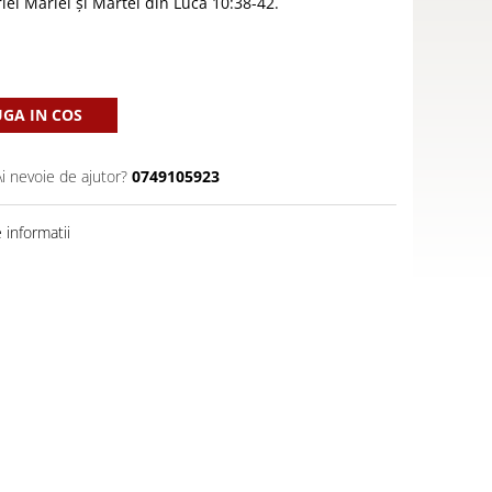
iei Mariei și Martei din Luca 10:38-42.
GA IN COS
Ai nevoie de ajutor?
0749105923
informatii