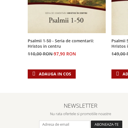
Biografii
Set cadou
Eseuri
Statuete
Marturii
Sticle apa
Romane
Suport pentru pahar
Meditatii
Tablouri
Pedagogie
Psalmii 1-50 - Seria de comentarii:
Psalmii 
Hristos in centru
Hristos 
Tablouri canvas
Poezii
110,00 RON
97,90 RON
149,00
Termos
Reviste
Sanatate
ADAUGA IN COS
AD
Teologie
A doua venire
Apologetica
Dogmatica
NEWSLETTER
Istoria Bisericii
Misiune
Nu rata ofertele si promotiile noastre
Viata crestina