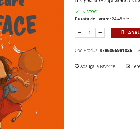
O repovestire captivantă a istor
IN STOC
Durata de livrare:
24-48 ore
ADAU
Cod Produs:
9786066981026
Adauga la Favorite
Cere 