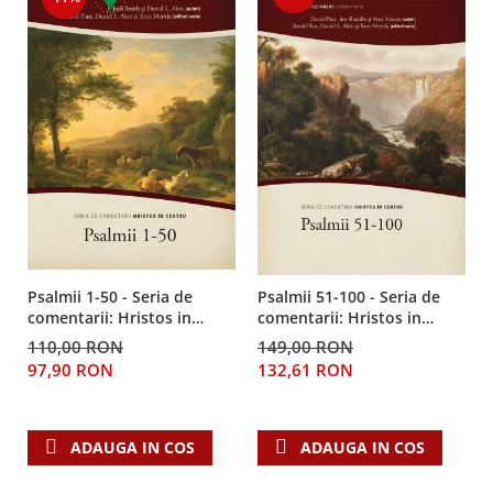
Despre afaceri
Dezvoltare personala
Leadership
Mediu
Sanatate / nutritie
Psalmii 1-50 - Seria de
Psalmii 51-100 - Seria de
comentarii: Hristos in
comentarii: Hristos in
centru
centru
110,00 RON
149,00 RON
97,90 RON
132,61 RON
ADAUGA IN COS
ADAUGA IN COS