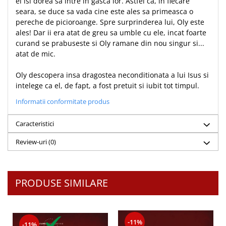
el isi dorea sa intre in gasca lor. Astfel ca, in fiecare
seara, se duce sa vada cine este ales sa primeasca o
Teologie
pereche de picioroange. Spre surprinderea lui, Oly este
A doua venire
ales! Dar ii era atat de greu sa umble cu ele, incat foarte
Apologetica
curand se prabuseste si Oly ramane din nou singur si...
atat de mic.
Dogmatica
Istoria Bisericii
Oly descopera insa dragostea neconditionata a lui Isus si
Misiune
intelege ca el, de fapt, a fost pretuit si iubit tot timpul.
Viata crestina
Informatii conformitate produs
Contemporaneitate
Devotional
Caracteristici
Diverse
Review-uri
(0)
Lupta Spirituala
Schimbarea caracterului
Slujire
PRODUSE SIMILARE
Suferinta
Viata din belsug
Viata de zi cu zi
-11%
-11%