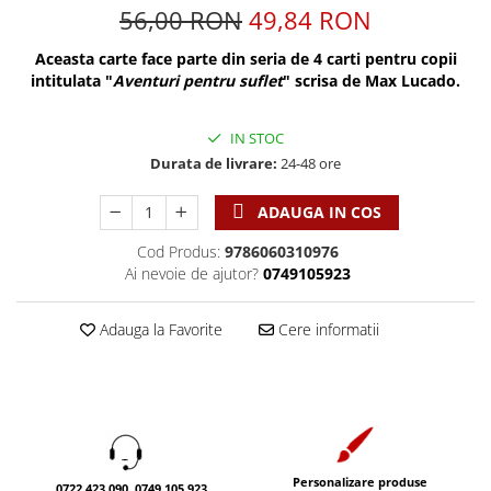
Discipline spirituale
Pix plastic
Tablouri
56,00 RON
49,84 RON
Rugaciune
Jocuri
Sibiu
Aceasta carte face parte din seria de 4 carti pentru copii
Eseuri
Jurnale
Alte suveniruri
intitulata "
Aventuri pentru suflet
" scrisa de Max Lucado.
Familie
Carti postale
Jurnal de Rugaciune
Barbati
Jurnal
Limba Engleza
IN STOC
Cresterea copiilor
Magneti
Durata de livrare:
24-48 ore
Limba Română
Femei
Suport pahar
Magneti
ADAUGA IN COS
Relatii
Tablouri
Foarte puternici
Sexualitate
Sinaia
Cod Produs:
9786060310976
Ornament
Ai nevoie de ajutor?
0749105923
Tineri
Magneti
Pentru birou
Viata de familie
Suport pahar
Pentru copii
Adauga la Favorite
Cere informatii
Harfe / Partituri
Timisoara
Obiecte decorative
Instrumente pastorale
Alte suveniruri
Oglinda
Consiliere
Carti postale
Pix+Semn de carte
Despre biserica
Jurnale
Portofel
Predici/ Schite de predici
Magneti
Produse din lemn
Personalizare produse
Resurse studiu biblic
Suport pahar
0722.423.090, 0749.105.923