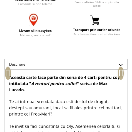
Personalizăm Bibliile și pixurile
Comanda si prin telefon
Accesorii birou
Instrumente teologice
Tablouri
alese
Rame foto
Transilvania
Alte studii
Tablouri din lemn
Atlase
Carti postale
Pungi cadou cu versete
Transport prin curier oriunde
Comentarii
Magneti
Livram si in easybox
Fara km suplimentari si alte taxe
Mai usor, mai comod!
Puzzle
Dictionare
Enciclopedii
Sacoșă
Literatura
Semne de carte
Biografii
Descriere
Set cadou
Eseuri
Statuete
Aceasta carte face parte din seria de 4 carti pentru copii
Marturii
Sticle apa
intitulata "
Aventuri pentru suflet
" scrisa de Max
Romane
Lucado.
Suport pentru pahar
Meditatii
Tablouri
Te-ai intrebat vreodata daca esti destul de dragut,
Pedagogie
destept sau amuzant, incat sa fii ales printre cei mai tari,
Tablouri canvas
Poezii
printre cei Prea-Mari?
Termos
Reviste
Te invit sa faci cunostinta cu Oly. Asemenea celorlalti, si
Sanatate