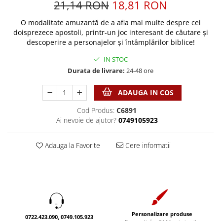
Discipline spirituale
21,14 RON
18,81 RON
Pix plastic
Tablouri
Rugaciune
Jocuri
Sibiu
O modalitate amuzantă de a afla mai multe despre cei
Eseuri
doisprezece apostoli, printr-un joc interesant de căutare și
Jurnale
Alte suveniruri
descoperire a personajelor și întâmplărilor biblice!
Familie
Carti postale
Jurnal de Rugaciune
Barbati
Jurnal
IN STOC
Limba Engleza
Durata de livrare:
24-48 ore
Cresterea copiilor
Magneti
Limba Română
Femei
Suport pahar
Magneti
ADAUGA IN COS
Relatii
Tablouri
Foarte puternici
Cod Produs:
C6891
Sexualitate
Sinaia
Ornament
Ai nevoie de ajutor?
0749105923
Tineri
Magneti
Pentru birou
Viata de familie
Suport pahar
Pentru copii
Adauga la Favorite
Cere informatii
Harfe / Partituri
Timisoara
Obiecte decorative
Instrumente pastorale
Alte suveniruri
Oglinda
Consiliere
Carti postale
Pix+Semn de carte
Despre biserica
Jurnale
Portofel
Predici/ Schite de predici
Magneti
Produse din lemn
Personalizare produse
0722.423.090, 0749.105.923
Resurse studiu biblic
Suport pahar