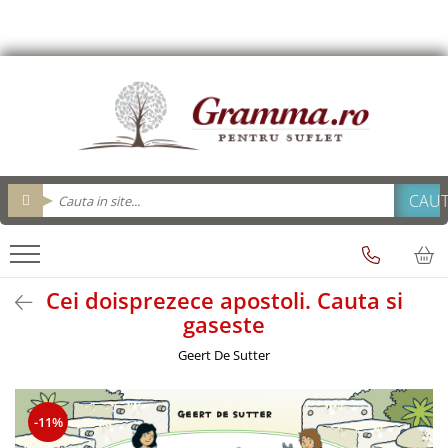
Editura Gramma.ro
Carti
Biblii
Cadouri
Cadouri Gramma.ro
Personalizeaza
Resurse Biserica
Suvenir
brelocuri
Brelocuri
Adolescenti
Brosuri evanghelizare
Cu condordanta si explicatii
Agende
Tavi impartasanie
Alba Iulia
Cana_Gramma
Pix metal
Biblii
Carte cadou
Pentru viata deplina
Breloc
Pahare
Carti Postale
Cutie cu cadouri
Pix Plastic
Arad
Biografii/Marturii
Carti cu versete
Cartonate
Bucatarie
Saculeti colecta
Felicitari
sticle apa
Consiliere/ Psihologie
Alte suveniruri
Brosuri Evanghelizare
Foarte mari
Calendar 365 de zile
Cani
fete de perna
Termos
Copii
Mari
Carte cadou
Calendare
Carti postale
De lux
Geanta din panza
Biblii
Cei 12 cutezatori
Cani
magneti
carti cu sunete
Mari
Jurnale
Cei doisprezece apostoli. Cauta si
Cele mai frumoase istorisiri
Cani
Suport Pahar
Carti de colorat
Medii
gaseste
magneti
Consiliere
Cani limba engleza
Tablouri
Carti in limba engleza
Noua Traducere Romana (NTR)
Obiecte decorative - lemn
Geert De Sutter
Cani limba romana
Bran
Copii
Cartonate (board)
Alte traduceri
cani termoizolante
Oglinzi de poseta
Carti postale
Copiii sub 7 ani
Cultura generala
Biblia Ucenicului
cani engleza
Magneti
Pachete cadou
Devotionale zilnice
-11%
Devotional
Biblia_deschisa
cani ceramica
Suport pahar
Enciclopedii