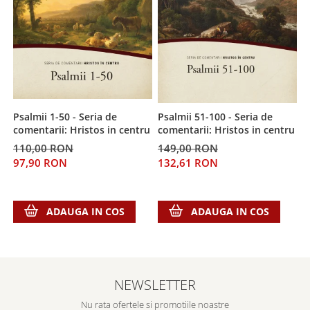
Despre afaceri
Dezvoltare personala
Leadership
Mediu
Sanatate / nutritie
Psalmii 1-50 - Seria de
Psalmii 51-100 - Seria de
V
comentarii: Hristos in centru
comentarii: Hristos in centru
d
110,00 RON
149,00 RON
2
97,90 RON
132,61 RON
2
ADAUGA IN COS
ADAUGA IN COS
NEWSLETTER
Nu rata ofertele si promotiile noastre