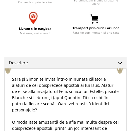
Personalizăm Bibliile și pixurile
Comanda si prin telefon
alese
Accesorii birou
Instrumente teologice
Tablouri
Rame foto
Transilvania
Alte studii
Tablouri din lemn
Atlase
Carti postale
Pungi cadou cu versete
Transport prin curier oriunde
Livram si in easybox
Comentarii
Magneti
Fara km suplimentari si alte taxe
Mai usor, mai comod!
Puzzle
Dictionare
Enciclopedii
Sacoșă
Literatura
Semne de carte
Biografii
Descriere
Set cadou
Eseuri
Statuete
Marturii
Sara și Simon te invită într-o minunată călătorie
Sticle apa
Romane
alături de cei doisprezece apostoli ai lui Isus. Alături
Suport pentru pahar
de ei se află învățătorul Felix și fiica lui, Estelle, pisicile
Meditatii
Blanche si Lebrun și țapul Quentin. Fii cu ochii în
Tablouri
Pedagogie
patru la fiecare scenă. Oare vei reuși să identifici
Tablouri canvas
personajele?
Poezii
Termos
Reviste
O modalitate amuzantă de a afla mai multe despre cei
doisprezece apostoli, printr-un joc interesant de
Sanatate