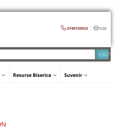
0749105923
0,00
Resurse Biserica
Suvenir
ON