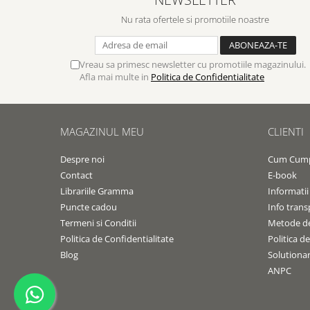
Contemporaneitate
Nu rata ofertele si promotiile noastre
Devotional
Diverse
Lupta Spirituala
Vreau sa primesc newsletter cu promotiile magazinului.
Schimbarea caracterului
Afla mai multe in
Politica de Confidentialitate
Slujire
Suferinta
Viata din belsug
MAGAZINUL MEU
CLIENTI
Viata de zi cu zi
Despre noi
Cum Cum
Despre afaceri
Contact
E-book
Dezvoltare personala
Librariile Gramma
Informatii
Leadership
Puncte cadou
Info trans
Termeni si Conditii
Metode de
Mediu
Politica de Confidentialitate
Politica d
Sanatate / nutritie
Blog
Solutionare
ANPC