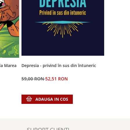
-11%
 la Marea
Orice fapta
Depresia - privind în sus din întuneric
lui Dumnez
53,00 RO
59,00 RON
52,51 RON
ADA
ADAUGA IN COS
SUPORT CLIENTI