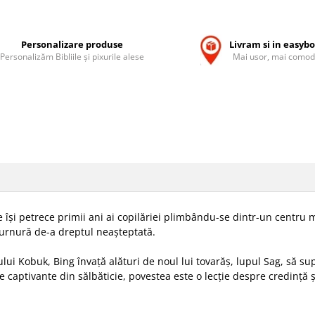
Personalizare produse
Livram si in easyb
Personalizăm Bibliile și pixurile alese
Mai usor, mai comod
 îşi petrece primii ani ai copilăriei plimbându-se dintr-un centru 
 turnură de-a dreptul neaşteptată.
ului Kobuk, Bing învaţă alături de noul lui tovarăş, lupul Sag, să su
e captivante din sălbăticie, povestea este o lecţie despre credinţă şi