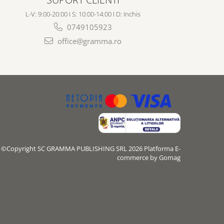
L-V: 9:00-20:00 I S: 10:00-14:00 I D: Inchis
0749105923
office@gramma.ro
©Copyright SC GRAMMA PUBLISHING SRL 2026
Platforma E-
commerce by Gomag