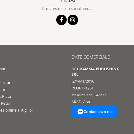
Urmareste-ne in social media
DATE COMERCIALE
par
SC GRAMMA PUBLISHING
SRL
J2/1441/2016
 Livrare
RO36771251
port
str Micalaca, 246/17
 Plata
ARAD, Arad
e Retur
a online a litigiilor
Contacteaza-ne