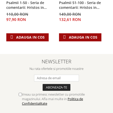
Psalmii 1-50 - Seria de
Psalmii 51-100 - Seria de
comentarii: Hristos in
comentarii: Hristos in
centru
centru
110,00 RON
149,00 RON
97,90 RON
132,61 RON
ADAUGA IN COS
ADAUGA IN COS
NEWSLETTER
Nu rata ofertele si promotiile noastre
Vreau sa primesc newsletter cu promotiile
magazinului. Afla mai multe in
Politica de
Confidentialitate