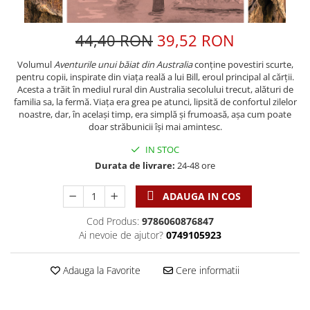
Discipline spirituale
Pix plastic
Tablouri
Viata crestina
Rugaciune
Jocuri
Sibiu
44,40 RON
39,52 RON
Eseuri
Jurnale
Alte suveniruri
Familie
Volumul
Aventurile unui băiat din Australia
conține povestiri scurte,
Carti postale
Jurnal de Rugaciune
pentru copii, inspirate din viața reală a lui Bill, eroul principal al cărții.
Barbati
Jurnal
Limba Engleza
Acesta a trăit în mediul rural din Australia secolului trecut, alături de
Cresterea copiilor
Magneti
familia sa, la fermă. Viața era grea pe atunci, lipsită de confortul zilelor
Limba Română
noastre, dar, în același timp, era simplă și frumoasă, așa cum poate
Femei
Suport pahar
Magneti
doar străbunicii își mai amintesc.
Relatii
Tablouri
Foarte puternici
IN STOC
Sexualitate
Sinaia
Ornament
Durata de livrare:
24-48 ore
Tineri
Magneti
Pentru birou
Viata de familie
Suport pahar
ADAUGA IN COS
Pentru copii
Harfe / Partituri
Timisoara
Obiecte decorative
Cod Produs:
9786060876847
Instrumente pastorale
Alte suveniruri
Ai nevoie de ajutor?
0749105923
Oglinda
Consiliere
Carti postale
Pix+Semn de carte
Despre biserica
Jurnale
Adauga la Favorite
Cere informatii
Portofel
Predici/ Schite de predici
Magneti
Produse din lemn
Resurse studiu biblic
Suport pahar