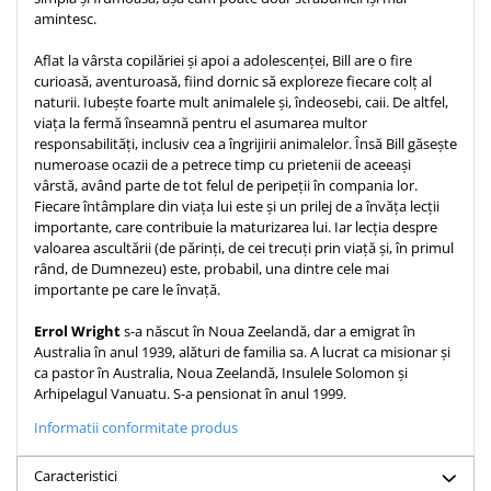
amintesc.
Teologie
A doua venire
Aflat la vârsta copilăriei și apoi a adolescenței, Bill are o fire
curioasă, aventuroasă, fiind dornic să exploreze fiecare colț al
Apologetica
naturii. Iubește foarte mult animalele și, îndeosebi, caii. De altfel,
Dogmatica
viața la fermă înseamnă pentru el asumarea multor
responsabilități, inclusiv cea a îngrijirii animalelor. Însă Bill găsește
Istoria Bisericii
numeroase ocazii de a petrece timp cu prietenii de aceeași
Misiune
vârstă, având parte de tot felul de peripeții în compania lor.
Viata crestina
Fiecare întâmplare din viața lui este și un prilej de a învăța lecții
importante, care contribuie la maturizarea lui. Iar lecția despre
Contemporaneitate
valoarea ascultării (de părinți, de cei trecuți prin viață și, în primul
Devotional
rând, de Dumnezeu) este, probabil, una dintre cele mai
importante pe care le învață.
Diverse
Lupta Spirituala
Errol Wright
s-a născut în Noua Zeelandă, dar a emigrat în
Schimbarea caracterului
Australia în anul 1939, alături de familia sa. A lucrat ca misionar și
ca pastor în Australia, Noua Zeelandă, Insulele Solomon și
Slujire
Arhipelagul Vanuatu. S-a pensionat în anul 1999.
Suferinta
Informatii conformitate produs
Viata din belsug
Viata de zi cu zi
Caracteristici