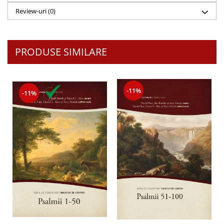
Despre afaceri
Review-uri
(0)
Dezvoltare personala
Leadership
Mediu
PRODUSE SIMILARE
Sanatate / nutritie
-11%
-11%