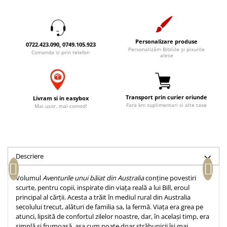
Accesorii birou
Instrumente teologice
Tablouri
Rame foto
Transilvania
Alte studii
Tablouri din lemn
Atlase
Carti postale
Personalizare produse
0722.423.090, 0749.105.923
Pungi cadou cu versete
Personalizăm Bibliile și pixurile
Comentarii
Magneti
Comanda si prin telefon
alese
Puzzle
Dictionare
Enciclopedii
Sacoșă
Literatura
Semne de carte
Transport prin curier oriunde
Livram si in easybox
Fara km suplimentari si alte taxe
Mai usor, mai comod!
Biografii
Set cadou
Eseuri
Statuete
Marturii
Sticle apa
Romane
Descriere
Suport pentru pahar
Meditatii
Tablouri
Pedagogie
Volumul
Aventurile unui băiat din Australia
conține povestiri
scurte, pentru copii, inspirate din viața reală a lui Bill, eroul
Tablouri canvas
Poezii
principal al cărții. Acesta a trăit în mediul rural din Australia
Termos
secolului trecut, alături de familia sa, la fermă. Viața era grea pe
Reviste
atunci, lipsită de confortul zilelor noastre, dar, în același timp, era
Sanatate
simplă și frumoasă, așa cum poate doar străbunicii își mai