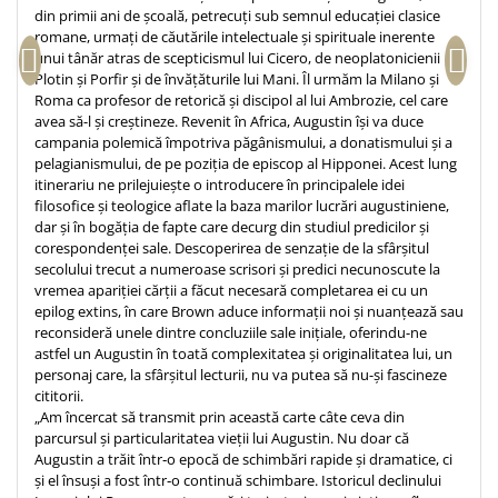
din primii ani de școală, petrecuți sub semnul educației clasice
Teologie
romane, urmați de căutările intelectuale și spirituale inerente
unui tânăr atras de scepticismul lui Cicero, de neoplatonicienii
A doua venire
Plotin și Porfir și de învățăturile lui Mani. Îl urmăm la Milano și
Apologetica
Roma ca profesor de retorică și discipol al lui Ambrozie, cel care
Dogmatica
avea să-l și creștineze. Revenit în Africa, Augustin își va duce
campania polemică împotriva păgânismului, a donatismului și a
Istoria Bisericii
pelagianismului, de pe poziția de episcop al Hipponei. Acest lung
Misiune
itinerariu ne prilejuiește o introducere în principalele idei
Viata crestina
filosofice și teologice aflate la baza marilor lucrări augustiniene,
dar și în bogăția de fapte care decurg din studiul predicilor și
Contemporaneitate
corespondenței sale. Descoperirea de senzație de la sfârșitul
Devotional
secolului trecut a numeroase scrisori și predici necunoscute la
vremea apariției cărții a făcut necesară completarea ei cu un
Diverse
epilog extins, în care Brown aduce informații noi și nuanțează sau
Lupta Spirituala
reconsideră unele dintre concluziile sale inițiale, oferindu-ne
astfel un Augustin în toată complexitatea și originalitatea lui, un
Schimbarea caracterului
personaj care, la sfârșitul lecturii, nu va putea să nu-și fascineze
Slujire
cititorii.
Suferinta
„Am încercat să transmit prin această carte câte ceva din
parcursul și particularitatea vieții lui Augustin. Nu doar că
Viata din belsug
Augustin a trăit într‑o epocă de schimbări rapide și dramatice, ci
Viata de zi cu zi
și el însuși a fost într‑o continuă schimbare. Istoricul declinului