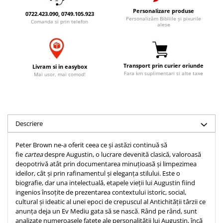
Accesorii birou
Instrumente teologice
Tablouri
Personalizare produse
0722.423.090, 0749.105.923
Personalizăm Bibliile și pixurile
Rame foto
Comanda si prin telefon
Transilvania
Alte studii
alese
Tablouri din lemn
Atlase
Carti postale
Pungi cadou cu versete
Comentarii
Magneti
Puzzle
Dictionare
Transport prin curier oriunde
Livram si in easybox
Fara km suplimentari si alte taxe
Mai usor, mai comod!
Enciclopedii
Sacoșă
Literatura
Semne de carte
Biografii
Set cadou
Eseuri
Descriere
Statuete
Marturii
Sticle apa
Romane
Peter Brown ne-a oferit ceea ce și astăzi continuă să
fie
cartea
despre Augustin, o lucrare devenită clasică, valoroasă
Suport pentru pahar
Meditatii
deopotrivă atât prin documentarea minuțioasă și limpezimea
Tablouri
Pedagogie
ideilor, cât și prin rafinamentul și eleganța stilului. Este o
biografie, dar una intelectuală, etapele vieții lui Augustin fiind
Tablouri canvas
Poezii
ingenios însoțite de prezentarea contextului istoric, social,
Termos
cultural și ideatic al unei epoci de crepuscul al Antichității târzii ce
Reviste
anunța deja un Ev Mediu gata să se nască. Rând pe rând, sunt
Sanatate
analizate numeroasele fațete ale personalității lui Augustin, încă