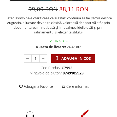
Discipline spirituale
Pix plastic
Tablouri
99,00 RON
88,11 RON
Rugaciune
Jocuri
Sibiu
Eseuri
Jurnale
Alte suveniruri
Peter Brown ne-a oferit ceea ce și astăzi continuă să fie
cartea
despre
Augustin, o lucrare devenită clasică, valoroasă deopotrivă atât prin
Familie
Carti postale
Jurnal de Rugaciune
documentarea minuțioasă și limpezimea ideilor, cât și prin
Barbati
Jurnal
Limba Engleza
rafinamentul și eleganța stilului.
Cresterea copiilor
Magneti
Limba Română
IN STOC
Femei
Suport pahar
Magneti
Durata de livrare:
24-48 ore
Relatii
Tablouri
Foarte puternici
ADAUGA IN COS
Sexualitate
Sinaia
Ornament
Tineri
Magneti
Pentru birou
Cod Produs:
C7992
Viata de familie
Ai nevoie de ajutor?
0749105923
Suport pahar
Pentru copii
Harfe / Partituri
Timisoara
Obiecte decorative
Adauga la Favorite
Cere informatii
Instrumente pastorale
Alte suveniruri
Oglinda
Consiliere
Carti postale
Pix+Semn de carte
Despre biserica
Jurnale
Portofel
Predici/ Schite de predici
Magneti
Produse din lemn
Resurse studiu biblic
Suport pahar