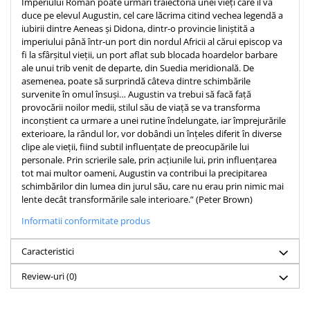
Imperiului Roman poate urmări traiectoria unei vieți care îl va
Despre afaceri
duce pe elevul Augustin, cel care lăcrima citind vechea legendă a
Dezvoltare personala
iubirii dintre Aeneas și Didona, dintr‑o provincie liniștită a
Leadership
imperiului până într‑un port din nordul Africii al cărui episcop va
fi la sfârșitul vieții, un port aflat sub blocada hoardelor barbare
Mediu
ale unui trib venit de departe, din Suedia meridională. De
Sanatate / nutritie
asemenea, poate să surprindă câteva dintre schimbările
survenite în omul însuși… Augustin va trebui să facă față
provocării noilor medii, stilul său de viață se va transforma
inconștient ca urmare a unei rutine îndelungate, iar împrejurările
exterioare, la rândul lor, vor dobândi un înțeles diferit în diverse
clipe ale vieții, fiind subtil influențate de preocupările lui
personale. Prin scrierile sale, prin acțiunile lui, prin influențarea
tot mai multor oameni, Augustin va contribui la precipitarea
schimbărilor din lumea din jurul său, care nu erau prin nimic mai
lente decât transformările sale interioare.” (Peter Brown)
Informatii conformitate produs
Caracteristici
Review-uri
(0)