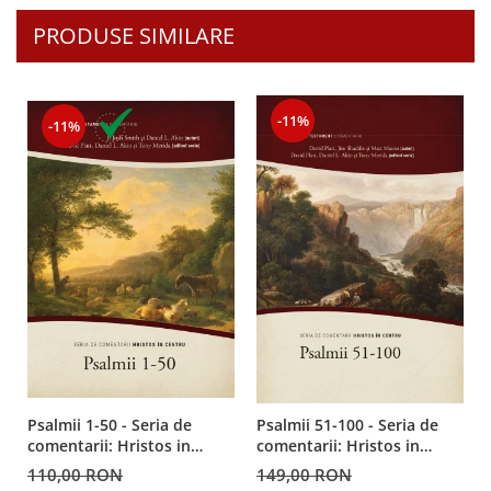
PRODUSE SIMILARE
-11%
-11%
Psalmii 1-50 - Seria de
Psalmii 51-100 - Seria de
comentarii: Hristos in
comentarii: Hristos in
centru
centru
110,00 RON
149,00 RON