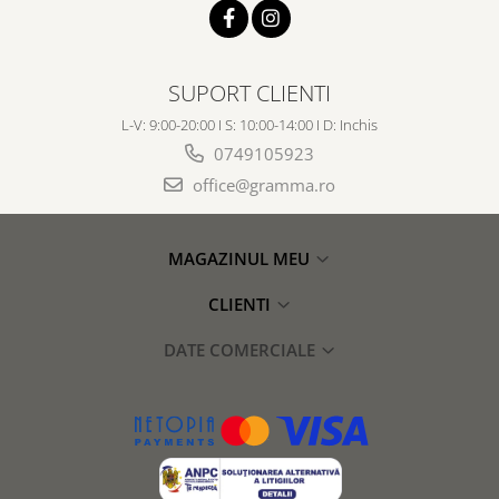
SUPORT CLIENTI
L-V: 9:00-20:00 I S: 10:00-14:00 I D: Inchis
0749105923
office@gramma.ro
MAGAZINUL MEU
CLIENTI
DATE COMERCIALE