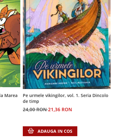
 la Marea
Generatia A
Pe urmele vikingilor, vol. 1. Seria Dincolo
de timp
60,00 RON
24,00 RON
21,36 RON
ADA
ADAUGA IN COS