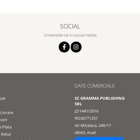
SOCIAL
Urmareste-ne in social media
DATE COMERCIALE
par
SC GRAMMA PUBLISHING
SRL
J2/1441/2016
 Livrare
RO36771251
port
str Micalaca, 246/17
 Plata
ARAD, Arad
e Retur