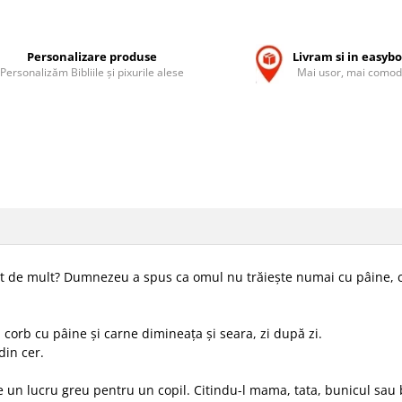
Personalizare produse
Livram si in easyb
Personalizăm Bibliile și pixurile alese
Mai usor, mai comod
t de mult? Dumnezeu a spus ca omul nu trăiește numai cu pâine, ci 
 corb cu pâine și carne dimineața și seara, zi după zi.
din cer.
 un lucru greu pentru un copil. Citindu-l mama, tata, bunicul sau 