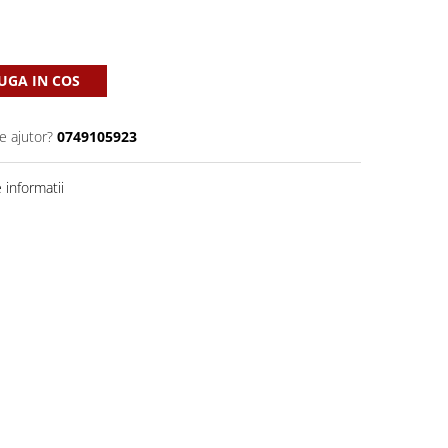
GA IN COS
e ajutor?
0749105923
informatii