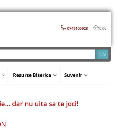
0749105923
0,00
Resurse Biserica
Suvenir
ie… dar nu uita sa te joci!
ON