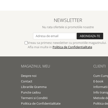
Contemporaneitate
Devotional
Diverse
NEWSLETTER
Lupta Spirituala
Schimbarea caracterului
Nu rata ofertele si promotiile noastre
Slujire
Suferinta
Vreau sa primesc newsletter cu promotiile magazinului.
Viata din belsug
Afla mai multe in
Politica de Confidentialitate
Viata de zi cu zi
Despre afaceri
Dezvoltare personala
MAGAZINUL MEU
CLIENTI
Leadership
Despre noi
Cum Cum
Mediu
Contact
E-book
Sanatate / nutritie
Librariile Gramma
Informatii
Puncte cadou
Info trans
Termeni si Conditii
Metode de
Politica de Confidentialitate
Politica d