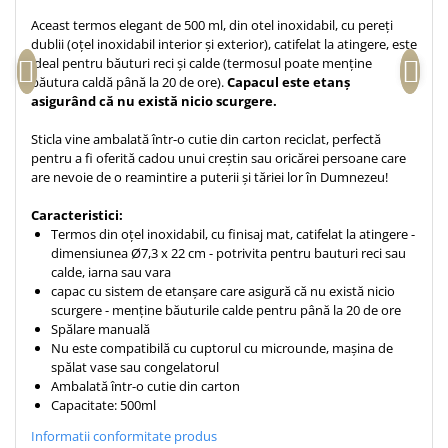
Teologie
Aceast termos elegant de 500 ml, din otel inoxidabil, cu pereți
dublii (oțel inoxidabil interior și exterior), catifelat la atingere, este
A doua venire
ideal pentru băuturi reci și calde (termosul poate menține
Apologetica
băutura caldă până la 20 de ore).
Capacul este etanș
asigurând că nu există nicio scurgere.
Dogmatica
Istoria Bisericii
Sticla vine ambalată într-o cutie din carton reciclat, perfectă
Misiune
pentru a fi oferită cadou unui creștin sau oricărei persoane care
are nevoie de o reamintire a puterii și tăriei lor în Dumnezeu!
Viata crestina
Contemporaneitate
Caracteristici:
Termos din oțel inoxidabil, cu finisaj mat, catifelat la atingere -
Devotional
dimensiunea Ø7,3 x 22 cm - potrivita pentru bauturi reci sau
Diverse
calde, iarna sau vara
capac cu sistem de etanșare care asigură că nu există nicio
Lupta Spirituala
scurgere - menține băuturile calde pentru până la 20 de ore
Schimbarea caracterului
Spălare manuală
Slujire
Nu este compatibilă cu cuptorul cu microunde, mașina de
spălat vase sau congelatorul
Suferinta
Ambalată într-o cutie din carton
Viata din belsug
Capacitate: 500ml
Viata de zi cu zi
Informatii conformitate produs