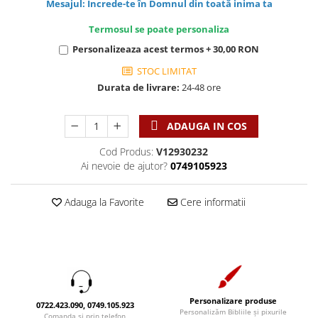
Discipline spirituale
Mesajul: Încrede-te în Domnul din toată inima ta
Pix plastic
Tablouri
Rugaciune
Jocuri
Sibiu
Termosul se poate personaliza
Eseuri
Jurnale
Alte suveniruri
Personalizeaza acest termos + 30,00 RON
Familie
Carti postale
Jurnal de Rugaciune
STOC LIMITAT
Barbati
Jurnal
Limba Engleza
Durata de livrare:
24-48 ore
Cresterea copiilor
Magneti
Limba Română
Femei
Suport pahar
Magneti
ADAUGA IN COS
Relatii
Tablouri
Foarte puternici
Cod Produs:
V12930232
Sexualitate
Sinaia
Ornament
Ai nevoie de ajutor?
0749105923
Tineri
Magneti
Pentru birou
Viata de familie
Suport pahar
Pentru copii
Adauga la Favorite
Cere informatii
Harfe / Partituri
Timisoara
Obiecte decorative
Instrumente pastorale
Alte suveniruri
Oglinda
Consiliere
Carti postale
Pix+Semn de carte
Despre biserica
Jurnale
Portofel
Predici/ Schite de predici
Magneti
Personalizare produse
0722.423.090, 0749.105.923
Produse din lemn
Personalizăm Bibliile și pixurile
Resurse studiu biblic
Suport pahar
Comanda si prin telefon