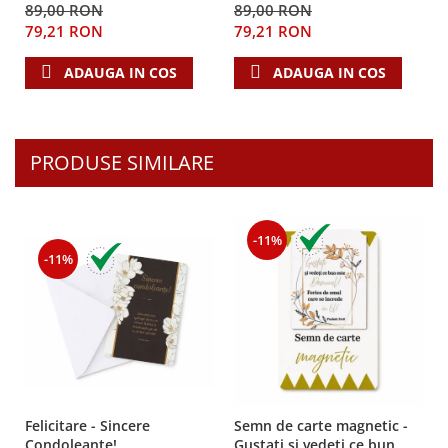
89,00 RON
89,00 RON
79,21 RON
79,21 RON
ADAUGA IN COS
ADAUGA IN COS
PRODUSE SIMILARE
-11%
-11%
Felicitare - Sincere
Semn de carte magnetic -
Condoleante!
Gustati si vedeti ce bun