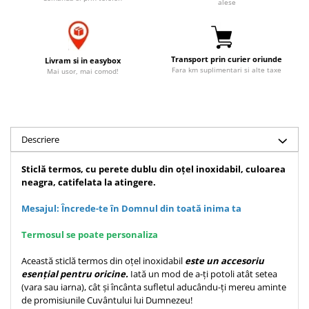
alese
Accesorii birou
Instrumente teologice
Tablouri
Rame foto
Transilvania
Alte studii
Tablouri din lemn
Atlase
Carti postale
Transport prin curier oriunde
Livram si in easybox
Pungi cadou cu versete
Fara km suplimentari si alte taxe
Comentarii
Magneti
Mai usor, mai comod!
Puzzle
Dictionare
Enciclopedii
Sacoșă
Literatura
Semne de carte
Descriere
Biografii
Set cadou
Eseuri
Sticlă termos, cu perete dublu din oțel inoxidabil, culoarea
Statuete
Marturii
neagra, catifelata la atingere.
Sticle apa
Romane
Mesajul: Încrede-te în Domnul din toată inima ta
Suport pentru pahar
Meditatii
Termosul se poate personaliza
Tablouri
Pedagogie
Tablouri canvas
Poezii
Această sticlă termos din oțel inoxidabil
este un accesoriu
esențial pentru oricine.
Iată un mod de a-ți potoli atât setea
Termos
Reviste
(vara sau iarna), cât și încânta sufletul aducându-ți mereu aminte
de promisiunile Cuvântului lui Dumnezeu!
Sanatate