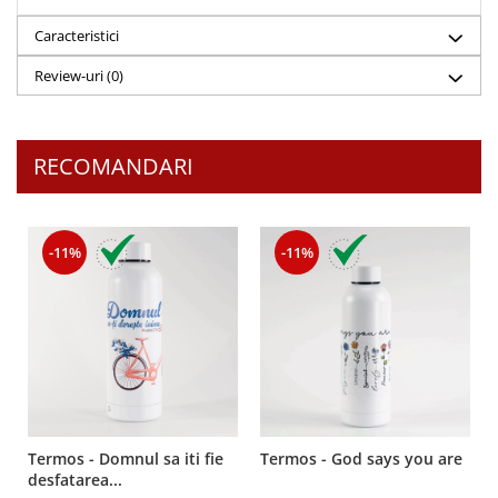
Despre afaceri
Dezvoltare personala
Caracteristici
Leadership
Review-uri
(0)
Mediu
Sanatate / nutritie
RECOMANDARI
-11%
-11%
Termos - Domnul sa iti fie
Termos - God says you are
desfatarea...