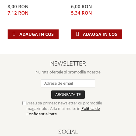
Despre afaceri
este Domnul!
8,00 RON
6,00 RON
Dezvoltare personala
7,12 RON
5,34 RON
Leadership
Mediu
Sanatate / nutritie
ADAUGA IN COS
ADAUGA IN COS
NEWSLETTER
Nu rata ofertele si promotiile noastre
Vreau sa primesc newsletter cu promotiile
magazinului. Afla mai multe in
Politica de
Confidentialitate
SOCIAL