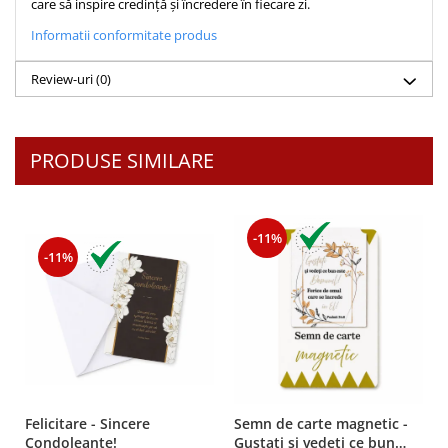
care să inspire credință și încredere în fiecare zi.
Teologie
Informatii conformitate produs
A doua venire
Review-uri
(0)
Apologetica
Dogmatica
Istoria Bisericii
PRODUSE SIMILARE
Misiune
Viata crestina
Contemporaneitate
-11%
Devotional
-11%
Diverse
Lupta Spirituala
Schimbarea caracterului
Slujire
Suferinta
Viata din belsug
Viata de zi cu zi
Felicitare - Sincere
Semn de carte magnetic -
Condoleante!
Gustati si vedeti ce bun