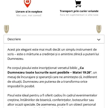
Accesorii birou
Instrumente teologice
Tablouri
Rame foto
Transilvania
Transport prin curier oriunde
Livram si in easybox
Alte studii
Fara km suplimentari si alte taxe
Mai usor, mai comod!
Tablouri din lemn
Atlase
Carti postale
Pungi cadou cu versete
Comentarii
Magneti
Puzzle
Dictionare
Enciclopedii
Sacoșă
Descriere
Literatura
Semne de carte
Acest pix elegant este mai mult decât un simplu instrument de
Biografii
Set cadou
scris – este o mărturie a credinței și o amintire zilnică a puterii lui
Eseuri
Dumnezeu.
Statuete
Marturii
Sticle apa
Pe corpul pixului este inscripționat versetul biblic
„Cu
Romane
Dumnezeu toate lucrurile sunt posibile – Matei 19:26”
, un
Suport pentru pahar
Meditatii
mesaj de încurajare și speranță care ne amintește că, indiferent
de situații, Dumnezeu are puterea de a transforma orice
Tablouri
Pedagogie
imposibil în posibil.
Tablouri canvas
Poezii
Pixul este ideal pentru a fi oferit cadou în cadrul evenimentelor
Termos
Reviste
creștine, întâlnirilor de biserică, conferințelor, botezurilor sau
altor ocazii speciale. De asemenea, poate fi un obiect personal
Sanatate