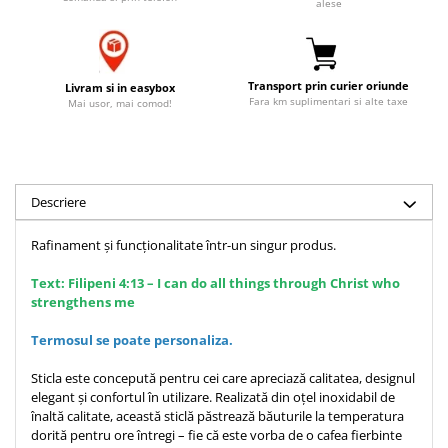
alese
Accesorii birou
Instrumente teologice
Tablouri
Rame foto
Transilvania
Alte studii
Tablouri din lemn
Atlase
Carti postale
Transport prin curier oriunde
Livram si in easybox
Pungi cadou cu versete
Fara km suplimentari si alte taxe
Comentarii
Magneti
Mai usor, mai comod!
Puzzle
Dictionare
Enciclopedii
Sacoșă
Literatura
Semne de carte
Descriere
Biografii
Set cadou
Eseuri
Rafinament și funcționalitate într-un singur produs.
Statuete
Marturii
Sticle apa
Text: Filipeni 4:13 –
I can do all things through Christ who
Romane
strengthens me
Suport pentru pahar
Meditatii
Termosul se poate personaliza.
Tablouri
Pedagogie
Tablouri canvas
Poezii
Sticla este concepută pentru cei care apreciază calitatea, designul
elegant și confortul în utilizare. Realizată din oțel inoxidabil de
Termos
Reviste
înaltă calitate, această sticlă păstrează băuturile la temperatura
dorită pentru ore întregi – fie că este vorba de o cafea fierbinte
Sanatate