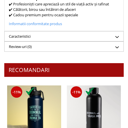
Despre afaceri
✔️ Profesioniști care apreciază un stil de viață activ și rafinat
Dezvoltare personala
✔️ Călătorii, birou sau întâlniri de afaceri
✔️ Cadou premium pentru ocazii speciale
Leadership
Informatii conformitate produs
Mediu
Sanatate / nutritie
Caracteristici
Review-uri
(0)
RECOMANDARI
-11%
-11%