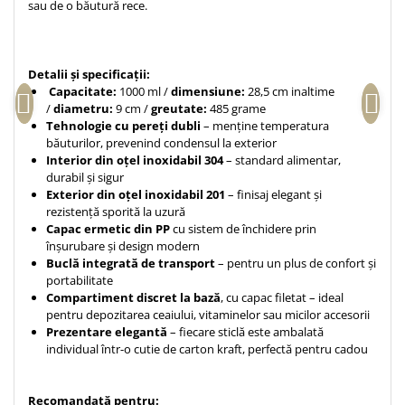
sau de o băutură rece.
Teologie
A doua venire
Apologetica
Detalii și specificații:
Capacitate:
1000 ml /
dimensiune:
28,5 cm inaltime
Dogmatica
/
diametru:
9 cm /
greutate:
485 grame
Istoria Bisericii
Tehnologie cu pereți dubli
– menține temperatura
Misiune
băuturilor, prevenind condensul la exterior
Interior din oțel inoxidabil 304
– standard alimentar,
Viata crestina
durabil și sigur
Contemporaneitate
Exterior din oțel inoxidabil 201
– finisaj elegant și
rezistență sporită la uzură
Devotional
Capac ermetic din PP
cu sistem de închidere prin
Diverse
înșurubare și design modern
Buclă integrată de transport
– pentru un plus de confort și
Lupta Spirituala
portabilitate
Schimbarea caracterului
Compartiment discret la bază
, cu capac filetat – ideal
Slujire
pentru depozitarea ceaiului, vitaminelor sau micilor accesorii
Prezentare elegantă
– fiecare sticlă este ambalată
Suferinta
individual într-o cutie de carton kraft, perfectă pentru cadou
Viata din belsug
Viata de zi cu zi
Recomandată pentru: