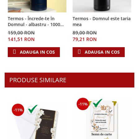
Termos - Încrede-te în
Termos - Domnul este taria
Domnul - albastru - 1000
mea
ml
159,00 RON
89,00 RON
141,51 RON
79,21 RON
ADAUGA IN COS
ADAUGA IN COS
PRODUSE SIMILARE
-11%
-11%