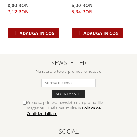
este Domnul!
8,00 RON
6,00 RON
7,12 RON
5,34 RON
ADAUGA IN COS
ADAUGA IN COS
NEWSLETTER
Nu rata ofertele si promotiile noastre
Vreau sa primesc newsletter cu promotiile
magazinului. Afla mai multe in
Politica de
Confidentialitate
SOCIAL