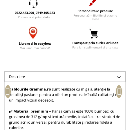
Accesorii birou
Instrumente teologice
Tablouri
Personalizare produse
Rame foto
0722.423.090, 0749.105.923
Transilvania
Alte studii
Personalizăm Bibliile și pixurile
Comanda si prin telefon
alese
Tablouri din lemn
Atlase
Carti postale
Pungi cadou cu versete
Comentarii
Magneti
Puzzle
Dictionare
Transport prin curier oriunde
Livram si in easybox
Enciclopedii
Sacoșă
Fara km suplimentari si alte taxe
Mai usor, mai comod!
Literatura
Semne de carte
Biografii
Set cadou
Eseuri
Statuete
Marturii
Descriere
Sticle apa
Romane
Tablourile Gramma.ro
sunt realizate cu migală, atenție la
Suport pentru pahar
Meditatii
detalii și pasiune, pentru a oferi un produs de înaltă calitate și cu
Tablouri
un impact vizual deosebit.
Pedagogie
Tablouri canvas
Poezii
✔️
Material premium
– Panza canvas este 100% bumbac, cu
grosimea de 312 g/mp și textură medie, tratată cu trei straturi de
Termos
Reviste
grund acrilic universal, pentru durabilitate și redarea fidelă a
Sanatate
culorilor.