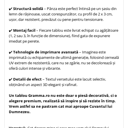
Teologie
✔️
Structură solidă
– Pânza este perfect întinsă pe un șasiu din
lemn de rășinoase, uscat corespunzător, cu profil de 2 x 3 cm,
A doua venire
ușor, dar rezistent, prevăzut cu pene pentru tensionare.
Apologetica
Dogmatica
✔️
Montaj facil
– Fiecare tablou este livrat echipat cu agățătoare
(1, 2 sau 3, în funcție de dimensiune), fiind gata de expunere
Istoria Bisericii
imediat pe perete.
Misiune
✔️
Tehnologie de imprimare avansată
– Imaginea este
Viata crestina
imprimată cu echipamente de ultimă generație, folosind cerneală
Contemporaneitate
UV extrem de rezistentă, care nu se zgârie, nu se decolorează și
oferă culori intense și vibrante.
Devotional
Diverse
✔️
Detalii de efect
– Textul versetului este lacuit selectiv,
Lupta Spirituala
obținând un aspect 3D elegant și rafinat.
Schimbarea caracterului
Un tablou Gramma.ro nu este doar o piesă decorativă, ci o
Slujire
alegere premium, realizată să inspire și să reziste în timp.
Suferinta
Vrem astfel sa ne pastram cat mai aproape Cuvantul lui
Dumnezeu.
Viata din belsug
Viata de zi cu zi