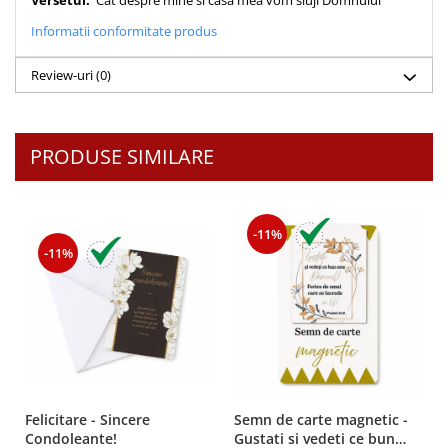
Versetul:
Cat despre mine si casa mea vom sluji Domnului
Despre afaceri
Informatii conformitate produs
Dezvoltare personala
Leadership
Review-uri
(0)
Mediu
Sanatate / nutritie
PRODUSE SIMILARE
-11%
-11%
Felicitare - Sincere
Semn de carte magnetic -
Condoleante!
Gustati si vedeti ce bun