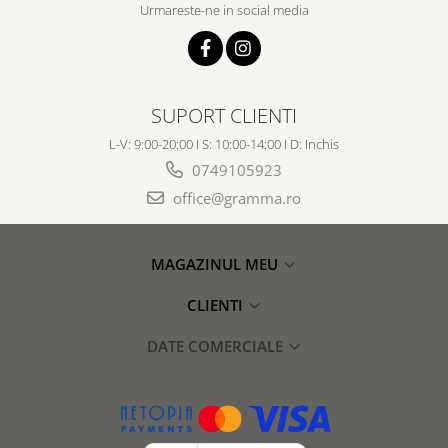
Urmareste-ne in social media
SUPORT CLIENTI
L-V: 9:00-20:00 I S: 10:00-14:00 I D: Inchis
0749105923
office@gramma.ro
MAGAZINUL MEU
CLIENTI
DATE COMERCIALE