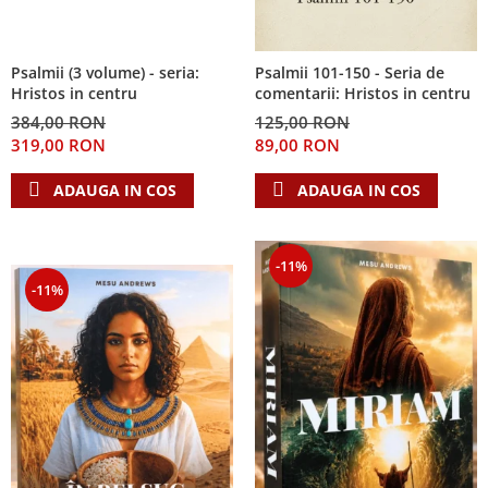
Psalmii (3 volume) - seria:
Psalmii 101-150 - Seria de
Hristos in centru
comentarii: Hristos in centru
384,00 RON
125,00 RON
319,00 RON
89,00 RON
ADAUGA IN COS
ADAUGA IN COS
-11%
-11%