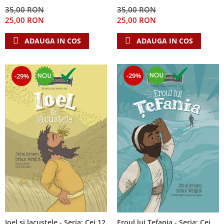
Despre afaceri
35,00 RON
35,00 RON
Dezvoltare personala
25,00 RON
25,00 RON
Leadership
ADAUGA IN COS
ADAUGA IN COS
Mediu
Sanatate / nutritie
-29%
-29%
Ioel si lacustele - Seria: Cei 12
Eroul lui Tefania - Seria: Cei