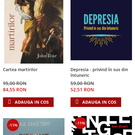
Depresia - privind în sus din
Cartea martirilor
întuneric
59,00 RON
95,00 RON
52,51 RON
84,55 RON
ADAUGA IN COS
ADAUGA IN COS
-11%
-11%