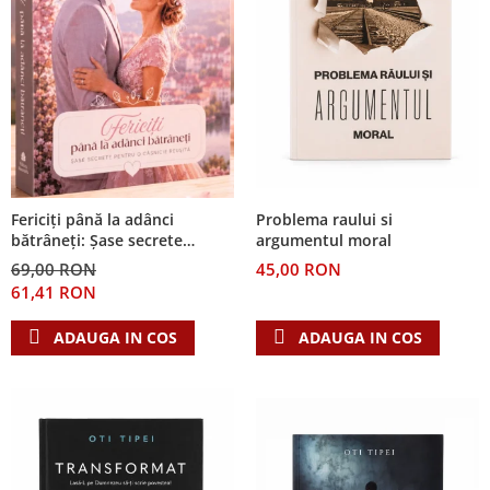
Problema raului si
Fericiți până la adânci
argumentul moral
bătrâneți: Șase secrete
pentru o căsnicie reușită
45,00 RON
69,00 RON
61,41 RON
ADAUGA IN COS
ADAUGA IN COS