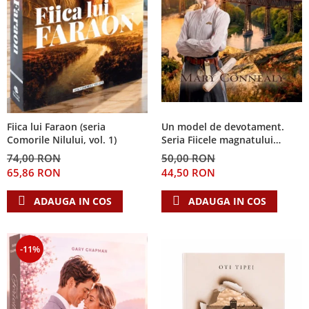
Fiica lui Faraon (seria
Un model de devotament.
Comorile Nilului, vol. 1)
Seria Fiicele magnatului
forestier 3
74,00 RON
50,00 RON
65,86 RON
44,50 RON
ADAUGA IN COS
ADAUGA IN COS
-11%