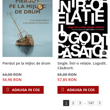
Pierdut pe la mijloc de drum
Single. Într-o relație. Logodit.
Căsătorit.
64,00 RON
65,00 RON
56,96 RON
57,85 RON
ADAUGA IN COS
ADAUGA IN COS
1
2
3
141
...