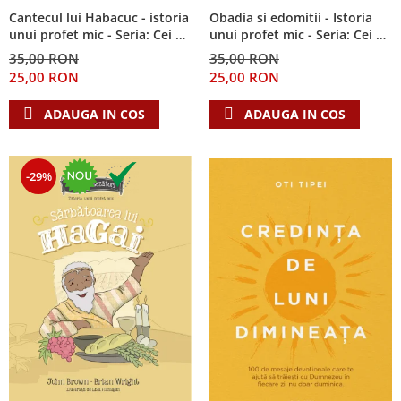
Cantecul lui Habacuc - istoria
Obadia si edomitii - Istoria
unui profet mic - Seria: Cei 12
unui profet mic - Seria: Cei 12
cutezatori
cutezatori
35,00 RON
35,00 RON
25,00 RON
25,00 RON
ADAUGA IN COS
ADAUGA IN COS
-29%