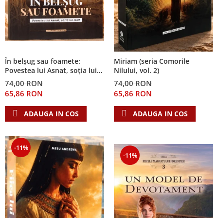
În belșug sau foamete:
Miriam (seria Comorile
Povestea lui Asnat, soția lui
Nilului, vol. 2)
Iosif (Seria Cronicile Egiptului,
74,00 RON
74,00 RON
vol. 2)
65,86 RON
65,86 RON
ADAUGA IN COS
ADAUGA IN COS
-11%
-11%