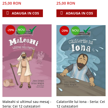
25,00 RON
25,00 RON
Teologie
ADAUGA IN COS
ADAUGA IN COS
A doua venire
Apologetica
Dogmatica
-29%
-29%
Istoria Bisericii
Misiune
Viata crestina
Contemporaneitate
Devotional
Diverse
Lupta Spirituala
Schimbarea caracterului
Slujire
Suferinta
Viata din belsug
Calatoriile lui Iona - Seria: Cei
Maleahi si ultimul sau mesaj -
Viata de zi cu zi
12 cutezatori
Seria: Cei 12 cutezatori