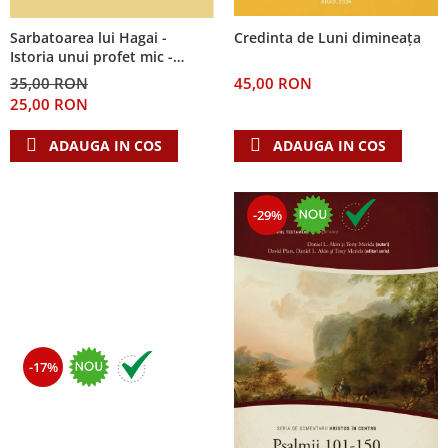
Sarbatoarea lui Hagai -
Credinta de Luni dimineața
Istoria unui profet mic -
Seria: Cei 12 cutezatori
35,00 RON
45,00 RON
25,00 RON
ADAUGA IN COS
ADAUGA IN COS
-29%
-17%