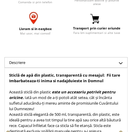
Personalizăm Bibliile și pixurile
Comanda si prin telefon
alese
Accesorii birou
Instrumente teologice
Tablouri
Rame foto
Transilvania
Alte studii
Tablouri din lemn
Atlase
Carti postale
Pungi cadou cu versete
Transport prin curier oriunde
Livram si in easybox
Comentarii
Magneti
Fara km suplimentari si alte taxe
Mai usor, mai comod!
Puzzle
Dictionare
Enciclopedii
Sacoșă
Literatura
Semne de carte
Biografii
Descriere
Set cadou
Eseuri
Statuete
Sticlă de apă din plastic, transparentă cu mesajul: Fii tare
Marturii
Imbarbateaza-ti inima si nadajduieste in Domnul
Sticle apa
Romane
Suport pentru pahar
Această sticlă din plastic
este un accesoriu potrivit pentru
Meditatii
oricine.
Iată un mod de a-ți potoli atât setea, cât și încânta
Tablouri
Pedagogie
sufletul aducându-ți mereu aminte de promisiunile Cuvântului
lui Dumnezeu!
Tablouri canvas
Poezii
Această sticlă elegantă de 500 ml, transparentă, din plastic, este
Termos
ideală pentru a avea tot timpul la tine apă sau orice altă băutură
Reviste
rece. Capacul înfiletat face ca sticla să fie etanșă. Sticla este
Sanatate
destinată exclusiv spălării manuale pentru a-i asigura