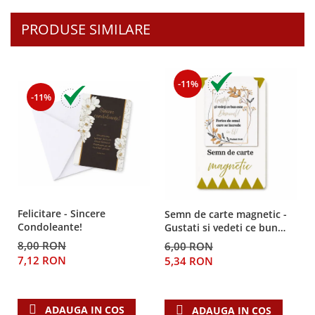
PRODUSE SIMILARE
-11%
-11%
Felicitare - Sincere
Semn de carte magnetic -
Condoleante!
Gustati si vedeti ce bun
este Domnul!
8,00 RON
6,00 RON
7,12 RON
5,34 RON
ADAUGA IN COS
ADAUGA IN COS