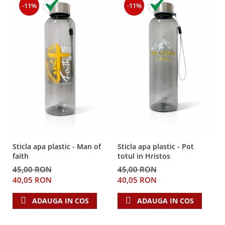
Despre afaceri
-11%
-11%
Dezvoltare personala
Leadership
Mediu
Sanatate / nutritie
Sticla apa plastic - Man of
Sticla apa plastic - Pot
faith
totul in Hristos
45,00 RON
45,00 RON
40,05 RON
40,05 RON
ADAUGA IN COS
ADAUGA IN COS