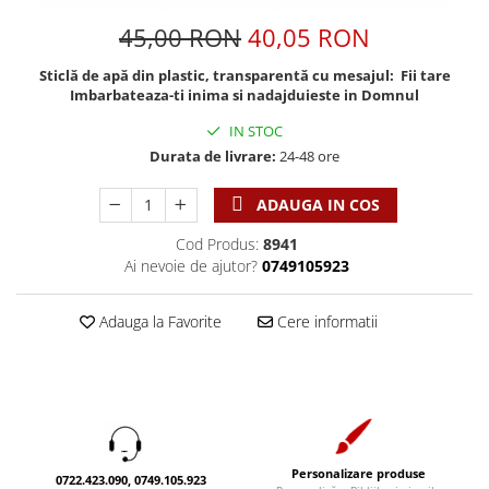
Discipline spirituale
Pix plastic
Tablouri
Viata crestina
45,00 RON
40,05 RON
Rugaciune
Jocuri
Sibiu
Eseuri
Jurnale
Alte suveniruri
Sticlă de apă din plastic, transparentă cu mesajul: Fii tare
Imbarbateaza-ti inima si nadajduieste in Domnul
Familie
Carti postale
Jurnal de Rugaciune
Barbati
Jurnal
IN STOC
Limba Engleza
Durata de livrare:
24-48 ore
Cresterea copiilor
Magneti
Limba Română
Femei
Suport pahar
Magneti
ADAUGA IN COS
Relatii
Tablouri
Foarte puternici
Cod Produs:
8941
Sexualitate
Sinaia
Ornament
Ai nevoie de ajutor?
0749105923
Tineri
Magneti
Pentru birou
Viata de familie
Suport pahar
Pentru copii
Adauga la Favorite
Cere informatii
Harfe / Partituri
Timisoara
Obiecte decorative
Instrumente pastorale
Alte suveniruri
Oglinda
Consiliere
Carti postale
Pix+Semn de carte
Despre biserica
Jurnale
Portofel
Predici/ Schite de predici
Magneti
Produse din lemn
Personalizare produse
0722.423.090, 0749.105.923
Resurse studiu biblic
Suport pahar