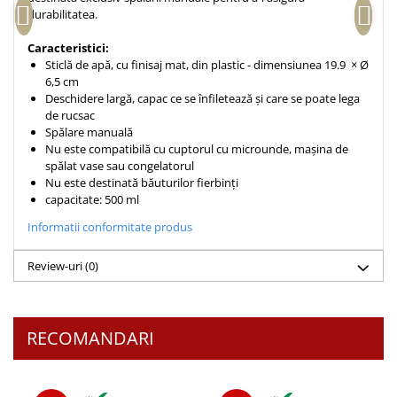
durabilitatea.
Teologie
A doua venire
Caracteristici:
Sticlă de apă, cu finisaj mat, din plastic - dimensiunea 19.9 × Ø
Apologetica
6,5 cm
Dogmatica
Deschidere largă, capac ce se înfiletează și care se poate lega
de rucsac
Istoria Bisericii
Spălare manuală
Misiune
Nu este compatibilă cu cuptorul cu microunde, mașina de
Viata crestina
spălat vase sau congelatorul
Nu este destinată băuturilor fierbinți
Contemporaneitate
capacitate: 500 ml
Devotional
Informatii conformitate produs
Diverse
Lupta Spirituala
Review-uri
(0)
Schimbarea caracterului
Slujire
Suferinta
RECOMANDARI
Viata din belsug
Viata de zi cu zi