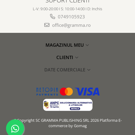
L-V: 9:00-20:00 I S: 10:00-14:00 I D: Inchis
0749105923
office@gramma.ro
MAGAZINUL MEU
CLIENTI
DATE COMERCIALE
©Copyright SC GRAMMA PUBLISHING SRL 2026
Platforma E-
commerce by Gomag