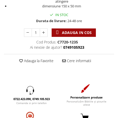
Discipline spirituale
atingere
Pix plastic
Tablouri
Viata crestina
dimensiune 150 x 50 mm
Rugaciune
Jocuri
Sibiu
IN STOC
Eseuri
Jurnale
Alte suveniruri
Durata de livrare:
24-48 ore
Familie
Carti postale
Jurnal de Rugaciune
Barbati
Jurnal
Limba Engleza
ADAUGA IN COS
Cresterea copiilor
Magneti
Limba Română
Cod Produs:
C7720-1235
Femei
Suport pahar
Magneti
Ai nevoie de ajutor?
0749105923
Relatii
Tablouri
Foarte puternici
Sexualitate
Sinaia
Adauga la Favorite
Cere informatii
Ornament
Tineri
Magneti
Pentru birou
Viata de familie
Suport pahar
Pentru copii
Harfe / Partituri
Timisoara
Obiecte decorative
Instrumente pastorale
Alte suveniruri
Oglinda
Consiliere
Carti postale
Personalizare produse
Pix+Semn de carte
0722.423.090, 0749.105.923
Personalizăm Bibliile și pixurile
Despre biserica
Jurnale
Comanda si prin telefon
alese
Portofel
Predici/ Schite de predici
Magneti
Produse din lemn
Resurse studiu biblic
Suport pahar