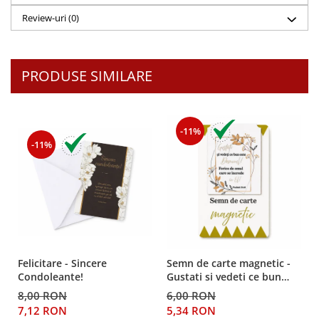
Teologie
Review-uri
(0)
A doua venire
Apologetica
PRODUSE SIMILARE
Dogmatica
Istoria Bisericii
Misiune
Viata crestina
-11%
-11%
Contemporaneitate
Devotional
Diverse
Lupta Spirituala
Schimbarea caracterului
Slujire
Felicitare - Sincere
Semn de carte magnetic -
Suferinta
Condoleante!
Gustati si vedeti ce bun
Viata din belsug
este Domnul!
8,00 RON
6,00 RON
Viata de zi cu zi
7,12 RON
5,34 RON