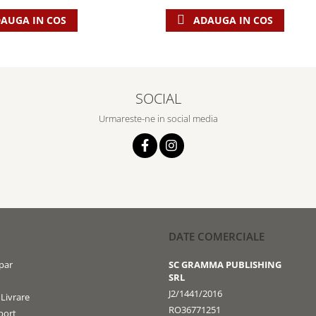
AUGA IN COS
ADAUGA IN COS
SOCIAL
Urmareste-ne in social media
DATE COMERCIALE
par
SC GRAMMA PUBLISHING
SRL
J2/1441/2016
 Livrare
RO36771251
port