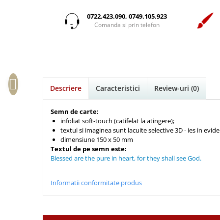
Istorie
Suport Pahar
Copii
Pentru predicatori
Mari
Psihologie
Cluj-Napoca
0722.423.090, 0749.105.923
Cutie cu versete
Povesti care spun adevarul
Medii
Comanda si prin telefon
Filosofie
Iasi
Mici
Display foto
Puiul Istet
Alte studii
Oradea
Noul Testament
Emblema auto
R. C. Sproul
Critica de arta
Alte suveniruri
Pentru adolescenti
Felicitare
cultura generala
Romane
Carti postale
Pentru femei
Psihologie practica
Husă Biblie
Timothy Keller
Jurnale
Descriere
Caracteristici
Review-uri
(0)
Stiinta
Instrumente de scris
Vestea buna pentru inimi micute
Magneti
Devotional zilnic
Pix metalic
Suport pahar
Veveritele de la Marea Moarta
Semn de carte:
Discipline spirituale
infoliat soft-touch (catifelat la atingere);
Pix plastic
Tablouri
Viata crestina
textul si imaginea sunt lacuite selective 3D - ies in evid
Rugaciune
Jocuri
Sibiu
dimensiune 150 x 50 mm
Eseuri
Textul de pe semn este:
Jurnale
Alte suveniruri
Blessed are the pure in heart, for they shall see God.
Familie
Carti postale
Jurnal de Rugaciune
Barbati
Jurnal
Limba Engleza
Informatii conformitate produs
Cresterea copiilor
Magneti
Limba Română
Femei
Suport pahar
Magneti
Relatii
Tablouri
Foarte puternici