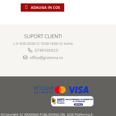
ADAUGA IN COS
ADAU
SUPORT CLIENTI
L-V: 9:00-20:00 I S: 10:00-14:00 I D: Inchis
0749105923
office@gramma.ro
©Copyright SC GRAMMA PUBLISHING SRL 2026
Platforma E-