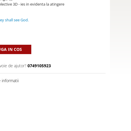
lective 3D - ies in evidenta la atingere
hey shall see God.
GA IN COS
voie de ajutor?
0749105923
informatii