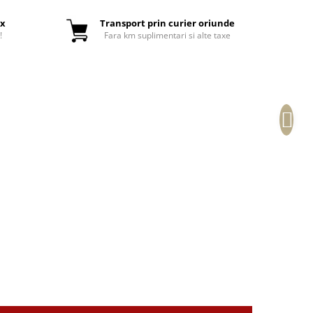
ox
Transport prin curier oriunde
!
Fara km suplimentari si alte taxe