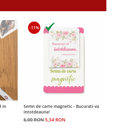
-11%
-11%
d in
Semn de carte magnetic - Bucurati-va
Semn de car
intotdeauna!
6,00 RON
5,34 RON
5,00 RON