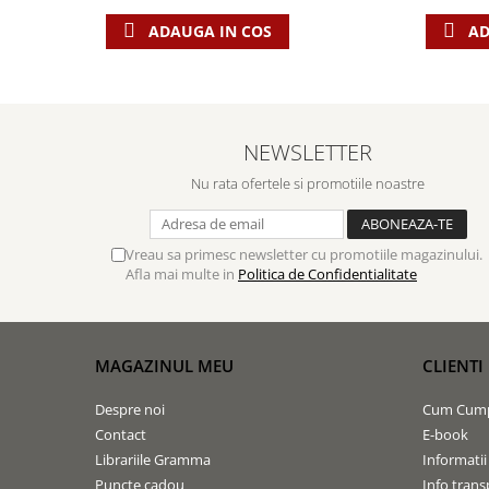
Biografii
Set cadou
ADAUGA IN COS
AD
Eseuri
Statuete
Marturii
Sticle apa
Romane
Suport pentru pahar
Meditatii
NEWSLETTER
Tablouri
Pedagogie
Tablouri canvas
Nu rata ofertele si promotiile noastre
Poezii
Termos
Reviste
Sanatate
Vreau sa primesc newsletter cu promotiile magazinului.
Afla mai multe in
Politica de Confidentialitate
Teologie
A doua venire
Apologetica
MAGAZINUL MEU
CLIENTI
Dogmatica
Istoria Bisericii
Despre noi
Cum Cum
Misiune
Contact
E-book
Librariile Gramma
Informatii
Viata crestina
Puncte cadou
Info trans