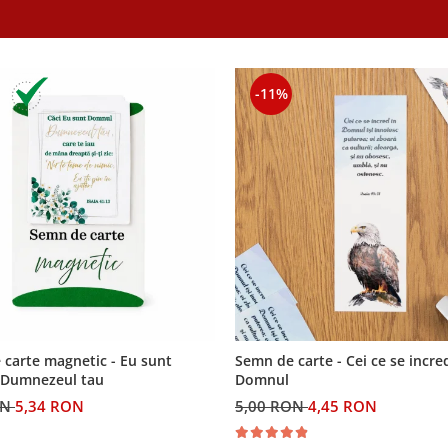
-11%
carte magnetic - Eu sunt
Semn de carte - Cei ce se incre
Dumnezeul tau
Domnul
ON
5,34 RON
5,00 RON
4,45 RON