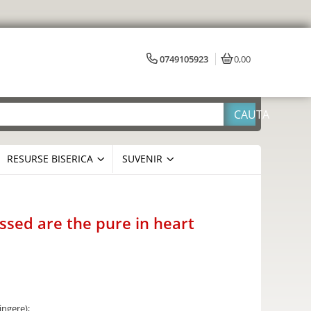
0749105923
0,00
RESURSE BISERICA
SUVENIR
ssed are the pure in heart
tingere);