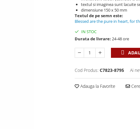
textul si imaginea sunt lacuite se
dimensiune 150 x 50 mm
Textul de pe semn este:
Blessed are the pure in heart, for t
IN STOC
Durata de livrare:
24-48 ore
ADAU
Cod Produs:
C7823-8795
Ai ne
Adauga la Favorite
Cere 