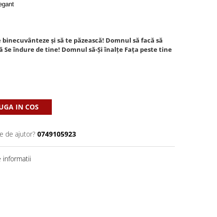
egant
 binecuvânteze și să te păzească! Domnul să facă să
să Se îndure de tine! Domnul să-Și înalțe Fața peste tine
GA IN COS
e de ajutor?
0749105923
informatii