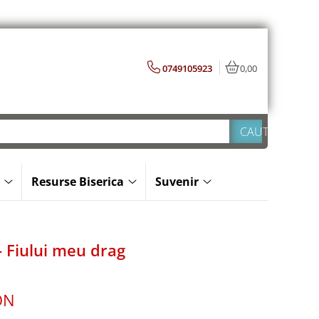
0749105923
0,00
Resurse Biserica
Suvenir
 Fiului meu drag
ON