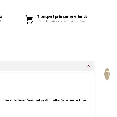
ox
Transport prin curier oriunde
!
Fara km suplimentari si alte taxe
îndure de tine! Domnul să-Și înalțe Fața peste tine