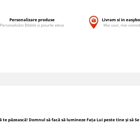
Personalizare produse
Livram si in easyb
Personalizăm Bibliile și pixurile alese
Mai usor, mai comod
 te păzească! Domnul să facă să lumineze Fața Lui peste tine și să Se 