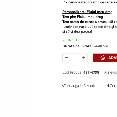
Pix personalizat + semn de carte el
Personalizare: Fiului meu drag
Text pix: 
Fiului meu drag
Domnul să te
Text semn de carte: 
lumineze Fața Lui peste tine și 
și să-ți dea pacea!
IN STOC
Durata de livrare:
24-48 ore
ADAU
Cod Produs:
487-4798
Ai nevoi
Adauga la Favorite
Cere 