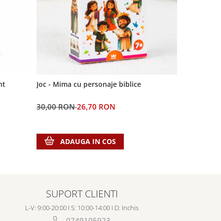
-11%
nt
Joc - Mima cu personaje biblice
Semn de cart
Domnul
30,00 RON
26,70 RON
5,00 RON
ADAUGA IN COS
ADA
SUPORT CLIENTI
L-V: 9:00-20:00 I S: 10:00-14:00 I D: Inchis
0749105923