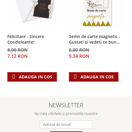
Despre afaceri
Dezvoltare personala
Leadership
Mediu
Sanatate / nutritie
Felicitare - Sincere
Semn de carte magnetic -
Condoleante!
Gustati si vedeti ce bun
este Domnul!
8,00 RON
6,00 RON
7,12 RON
5,34 RON
ADAUGA IN COS
ADAUGA IN COS
NEWSLETTER
Nu rata ofertele si promotiile noastre