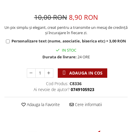
Discipline spirituale
Pix plastic
Tablouri
Rugaciune
Jocuri
Sibiu
10,00 RON
8,90 RON
Eseuri
Jurnale
Alte suveniruri
Familie
Un pix simplu și elegant, creat pentru a transmite un mesaj de credință
Carti postale
Jurnal de Rugaciune
și încurajare în fiecare zi.
Barbati
Jurnal
Limba Engleza
Personalizare text (nume, asociatie, biserica etc) + 3,00 RON
Cresterea copiilor
Magneti
Limba Română
IN STOC
Femei
Suport pahar
Magneti
Durata de livrare:
24 ORE
Relatii
Tablouri
Foarte puternici
Sexualitate
Sinaia
Ornament
ADAUGA IN COS
Tineri
Magneti
Pentru birou
Viata de familie
Suport pahar
Cod Produs:
C8336
Pentru copii
Harfe / Partituri
Ai nevoie de ajutor?
0749105923
Timisoara
Obiecte decorative
Instrumente pastorale
Alte suveniruri
Oglinda
Adauga la Favorite
Cere informatii
Consiliere
Carti postale
Pix+Semn de carte
Despre biserica
Jurnale
Portofel
Predici/ Schite de predici
Magneti
Produse din lemn
Resurse studiu biblic
Suport pahar