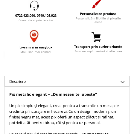
Accesorii birou
Instrumente teologice
Tablouri
Rame foto
Transilvania
Personalizare produse
Alte studii
0722.423.090, 0749.105.923
Personalizăm Bibliile și pixurile
Tablouri din lemn
Comanda si prin telefon
alese
Atlase
Carti postale
Pungi cadou cu versete
Comentarii
Magneti
Puzzle
Dictionare
Enciclopedii
Transport prin curier oriunde
Sacoșă
Livram si in easybox
Fara km suplimentari si alte taxe
Mai usor, mai comod!
Literatura
Semne de carte
Biografii
Set cadou
Eseuri
Statuete
Marturii
Descriere
Sticle apa
Romane
Suport pentru pahar
Pix metalic elegant – „Dumnezeu te iubeste"
Meditatii
Tablouri
Pedagogie
Un pix simplu și elegant, creat pentru a transmite un mesaj de
credință și încurajare în fiecare zi. Cu un design modern și un
Tablouri canvas
Poezii
finisaj negru mat, acest pix oferă un aspect plăcut și rafinat,
Termos
Reviste
potrivit atât pentru birou, cât și pentru uz personal.
Sanatate