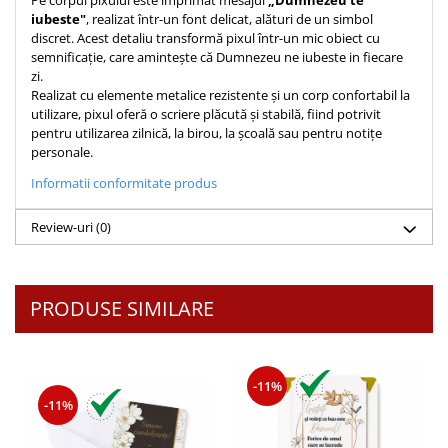
Pe corpul pixului este imprimat mesajul
„Dumnezeu te
iubeste"
, realizat într-un font delicat, alături de un simbol
Teologie
discret. Acest detaliu transformă pixul într-un mic obiect cu
A doua venire
semnificație, care amintește că Dumnezeu ne iubeste in fiecare
zi.
Apologetica
Realizat cu elemente metalice rezistente și un corp confortabil la
Dogmatica
utilizare, pixul oferă o scriere plăcută și stabilă, fiind potrivit
Istoria Bisericii
pentru utilizarea zilnică, la birou, la școală sau pentru notițe
personale.
Misiune
Informatii conformitate produs
Viata crestina
Contemporaneitate
Review-uri
(0)
Devotional
Diverse
Lupta Spirituala
PRODUSE SIMILARE
Schimbarea caracterului
Slujire
Suferinta
-11%
Viata din belsug
-11%
Viata de zi cu zi