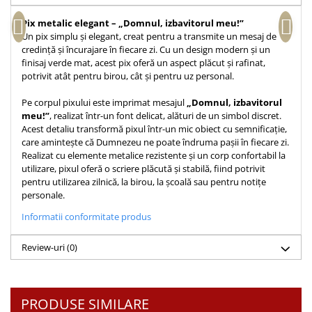
Accesorii birou
Instrumente teologice
Tablouri
Pix metalic elegant – „Domnul, izbavitorul meu!”
Rame foto
Transilvania
Alte studii
Un pix simplu și elegant, creat pentru a transmite un mesaj de
Tablouri din lemn
credință și încurajare în fiecare zi. Cu un design modern și un
Atlase
Carti postale
finisaj verde mat, acest pix oferă un aspect plăcut și rafinat,
Pungi cadou cu versete
Comentarii
Magneti
potrivit atât pentru birou, cât și pentru uz personal.
Puzzle
Dictionare
Pe corpul pixului este imprimat mesajul
„Domnul, izbavitorul
Enciclopedii
Sacoșă
meu!”
, realizat într-un font delicat, alături de un simbol discret.
Literatura
Acest detaliu transformă pixul într-un mic obiect cu semnificație,
Semne de carte
care amintește că Dumnezeu ne poate îndruma pașii în fiecare zi.
Biografii
Set cadou
Realizat cu elemente metalice rezistente și un corp confortabil la
Eseuri
utilizare, pixul oferă o scriere plăcută și stabilă, fiind potrivit
Statuete
pentru utilizarea zilnică, la birou, la școală sau pentru notițe
Marturii
personale.
Sticle apa
Romane
Informatii conformitate produs
Suport pentru pahar
Meditatii
Tablouri
Pedagogie
Review-uri
(0)
Tablouri canvas
Poezii
Termos
Reviste
PRODUSE SIMILARE
Sanatate