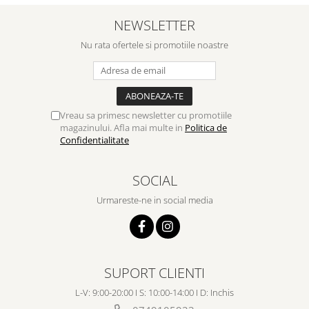
Despre afaceri
NEWSLETTER
Dezvoltare personala
Leadership
Nu rata ofertele si promotiile noastre
Mediu
Sanatate / nutritie
Vreau sa primesc newsletter cu promotiile
magazinului. Afla mai multe in
Politica de
Confidentialitate
SOCIAL
Urmareste-ne in social media
SUPORT CLIENTI
L-V: 9:00-20:00 I S: 10:00-14:00 I D: Inchis