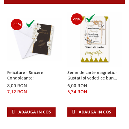
Teologie
A doua venire
-11%
Apologetica
-11%
Dogmatica
Istoria Bisericii
Misiune
Viata crestina
Contemporaneitate
Devotional
Felicitare - Sincere
Semn de carte magnetic -
Diverse
Condoleante!
Gustati si vedeti ce bun
este Domnul!
Lupta Spirituala
8,00 RON
6,00 RON
7,12 RON
5,34 RON
Schimbarea caracterului
Slujire
Suferinta
ADAUGA IN COS
ADAUGA IN COS
Viata din belsug
Viata de zi cu zi