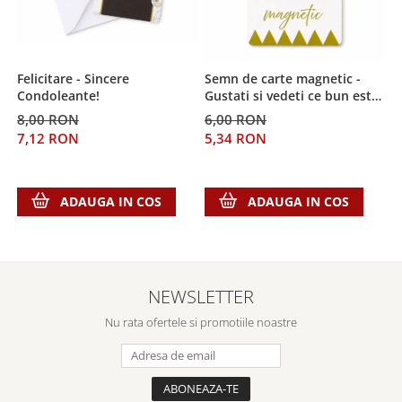
Despre afaceri
Dezvoltare personala
Leadership
Mediu
Felicitare - Sincere
Semn de carte magnetic -
S
Condoleante!
Gustati si vedeti ce bun este
s
Sanatate / nutritie
Domnul!
8,00 RON
6,00 RON
6
7,12 RON
5,34 RON
5
ADAUGA IN COS
ADAUGA IN COS
NEWSLETTER
Nu rata ofertele si promotiile noastre