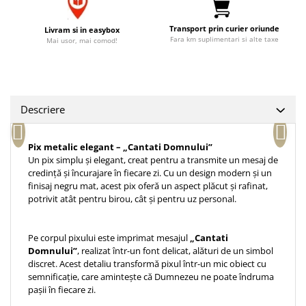
Accesorii birou
Instrumente teologice
Tablouri
Transport prin curier oriunde
Rame foto
Livram si in easybox
Transilvania
Alte studii
Fara km suplimentari si alte taxe
Mai usor, mai comod!
Tablouri din lemn
Atlase
Carti postale
Pungi cadou cu versete
Comentarii
Magneti
Puzzle
Dictionare
Enciclopedii
Sacoșă
Descriere
Literatura
Semne de carte
Biografii
Pix metalic elegant – „Cantati Domnului”
Set cadou
Un pix simplu și elegant, creat pentru a transmite un mesaj de
Eseuri
Statuete
credință și încurajare în fiecare zi. Cu un design modern și un
Marturii
finisaj negru mat, acest pix oferă un aspect plăcut și rafinat,
Sticle apa
Romane
potrivit atât pentru birou, cât și pentru uz personal.
Suport pentru pahar
Meditatii
Tablouri
Pedagogie
Pe corpul pixului este imprimat mesajul
„Cantati
Domnului”
, realizat într-un font delicat, alături de un simbol
Tablouri canvas
Poezii
discret. Acest detaliu transformă pixul într-un mic obiect cu
Termos
semnificație, care amintește că Dumnezeu ne poate îndruma
Reviste
pașii în fiecare zi.
Sanatate