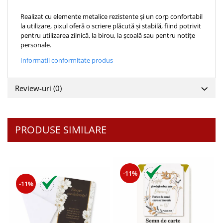
Teologie
Realizat cu elemente metalice rezistente și un corp confortabil
la utilizare, pixul oferă o scriere plăcută și stabilă, fiind potrivit
A doua venire
pentru utilizarea zilnică, la birou, la școală sau pentru notițe
Apologetica
personale.
Dogmatica
Informatii conformitate produs
Istoria Bisericii
Misiune
Review-uri
(0)
Viata crestina
Contemporaneitate
Devotional
PRODUSE SIMILARE
Diverse
Lupta Spirituala
Schimbarea caracterului
Slujire
-11%
-11%
Suferinta
Viata din belsug
Viata de zi cu zi