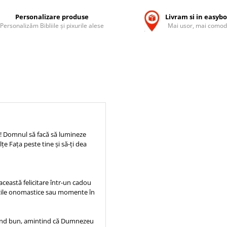
Personalizare produse
Livram si in easyb
Personalizăm Bibliile și pixurile alese
Mai usor, mai comod
ă! Domnul să facă să lumineze
țe Fața peste tine și să-ți dea
 această felicitare într-un cadou
e, zile onomastice sau momente în
gând bun, amintind că Dumnezeu