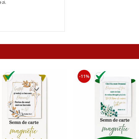
 zi.
-11%