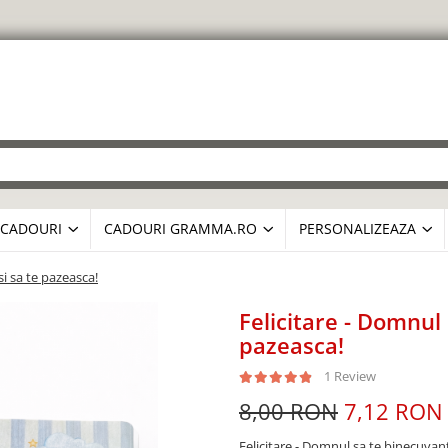
CADOURI
CADOURI GRAMMA.RO
PERSONALIZEAZA
i sa te pazeasca!
Felicitare - Domnul
pazeasca!
1 Review
8,00 RON
7,12 RON
Felicitare - Domnul sa te binecuvant