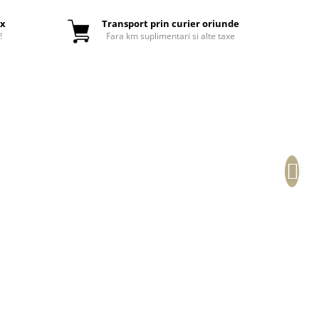
ox
Transport prin curier oriunde
!
Fara km suplimentari si alte taxe