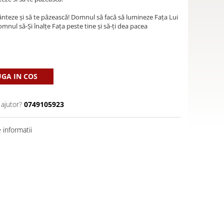
nteze și să te păzească! Domnul să facă să lumineze Fața Lui
omnul să-Și înalțe Fața peste tine și să-ți dea pacea
GA IN COS
 ajutor?
0749105923
informatii