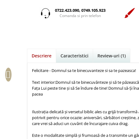
Istorie
Suport Pahar
Copii
Pentru predicatori
Mari
Psihologie
Cluj-Napoca
0722.423.090, 0749.105.923
Cutie cu versete
Povesti care spun adevarul
Medii
Comanda si prin telefon
Filosofie
Iasi
Mici
Display foto
Puiul Istet
Alte studii
Oradea
Noul Testament
Emblema auto
R. C. Sproul
Critica de arta
Alte suveniruri
Pentru adolescenti
Felicitare
cultura generala
Romane
Carti postale
Pentru femei
Psihologie practica
Husă Biblie
Timothy Keller
Jurnale
Descriere
Caracteristici
Review-uri
(1)
Stiinta
Instrumente de scris
Vestea buna pentru inimi micute
Magneti
Devotional zilnic
Pix metalic
Suport pahar
Veveritele de la Marea Moarta
Felicitare - Domnul sa te binecuvanteze si sa te pazeasca!
Discipline spirituale
Pix plastic
Tablouri
Viata crestina
Text interior:Domnul să te binecuvânteze și să te păzeasc
Rugaciune
Jocuri
Sibiu
Fața Lui peste tine și să Se îndure de tine! Domnul să-Și înal
Eseuri
pacea
Jurnale
Alte suveniruri
Familie
Carti postale
Jurnal de Rugaciune
Barbati
Jurnal
Ilustrația delicată și versetul biblic ales cu grijă transformă
Limba Engleza
potrivit pentru orice ocazie: aniversări, sărbători creștin
Cresterea copiilor
Magneti
Limba Română
care vrei să aduci un cuvânt de încurajare cuiva drag.
Femei
Suport pahar
Magneti
Este o modalitate simplă și frumoasă de a transmite un 
Relatii
Tablouri
Foarte puternici