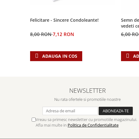
Biografii
Set cadou
Eseuri
Statuete
Marturii
Felicitare - Sincere Condoleante!
Semn de 
Sticle apa
Romane
vedeti c
Suport pentru pahar
Meditatii
8,00 RON
7,12 RON
6,00 R
Tablouri
Pedagogie
Tablouri canvas
Poezii
ADAUGA IN COS
AD
Termos
Reviste
Sanatate
Teologie
NEWSLETTER
A doua venire
Apologetica
Nu rata ofertele si promotiile noastre
Dogmatica
Istoria Bisericii
Vreau sa primesc newsletter cu promotiile magazinului.
Misiune
Afla mai multe in
Politica de Confidentialitate
Viata crestina