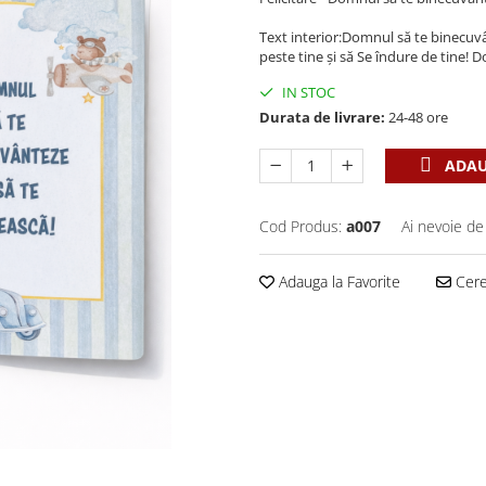
Text interior:Domnul să te binecuvâ
peste tine și să Se îndure de tine! D
IN STOC
Durata de livrare:
24-48 ore
ADAU
Cod Produs:
a007
Ai nevoie de
Adauga la Favorite
Cere 