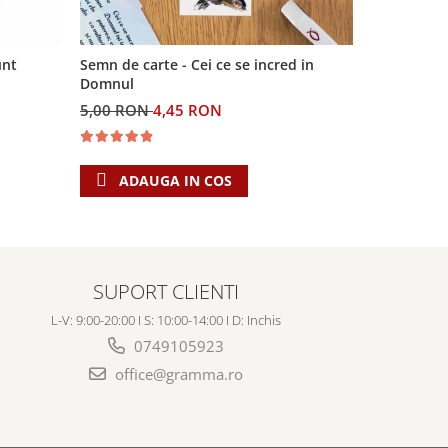
unt
Semn de carte - Cei ce se incred in
Joc - Mima
Domnul
5,00 RON
4,45 RON
30,00 RO
ADAUGA IN COS
ADAU
SUPORT CLIENTI
L-V: 9:00-20:00 I S: 10:00-14:00 I D: Inchis
0749105923
office@gramma.ro