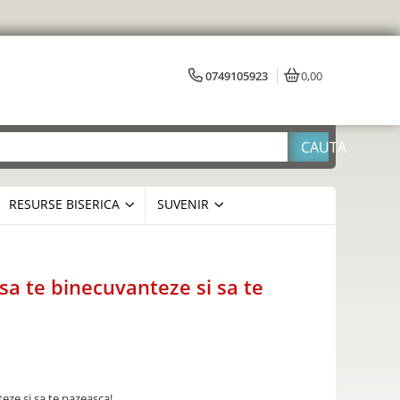
0749105923
0,00
RESURSE BISERICA
SUVENIR
 sa te binecuvanteze si sa te
eze si sa te pazeasca!