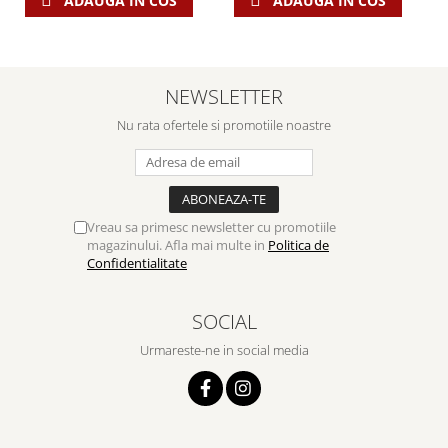
ADAUGA IN COS
ADAUGA IN COS
Despre afaceri
Dezvoltare personala
Leadership
Mediu
NEWSLETTER
Sanatate / nutritie
Nu rata ofertele si promotiile noastre
Vreau sa primesc newsletter cu promotiile
magazinului. Afla mai multe in
Politica de
Confidentialitate
SOCIAL
Urmareste-ne in social media