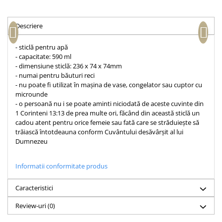
Accesorii birou
Instrumente teologice
Tablouri
Rame foto
Transilvania
Alte studii
Descriere
Tablouri din lemn
Atlase
Carti postale
Pungi cadou cu versete
- sticlă pentru apă
Comentarii
Magneti
- capacitate: 590 ml
Puzzle
Dictionare
- dimensiune sticlă: 236 x 74 x 74mm
- numai pentru băuturi reci
Enciclopedii
Sacoșă
- nu poate fi utilizat în mașina de vase, congelator sau cuptor cu
Literatura
Semne de carte
microunde
- o persoană nu i se poate aminti niciodată de aceste cuvinte din
Biografii
Set cadou
1 Corinteni 13:13 de prea multe ori, făcând din această sticlă un
Eseuri
cadou atent pentru orice femeie sau fată care se străduiește să
Statuete
Marturii
trăiască întotdeauna conform Cuvântului desăvârșit al lui
Sticle apa
Dumnezeu
Romane
Suport pentru pahar
Meditatii
Informatii conformitate produs
Tablouri
Pedagogie
Tablouri canvas
Poezii
Caracteristici
Termos
Reviste
Review-uri
(0)
Sanatate