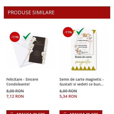
Teologie
PRODUSE SIMILARE
A doua venire
Apologetica
Dogmatica
-11%
Istoria Bisericii
-11%
Misiune
Viata crestina
Contemporaneitate
Devotional
Diverse
Lupta Spirituala
Felicitare - Sincere
Semn de carte magnetic -
Schimbarea caracterului
Condoleante!
Gustati si vedeti ce bun
Slujire
este Domnul!
8,00 RON
6,00 RON
Suferinta
7,12 RON
5,34 RON
Viata din belsug
Viata de zi cu zi