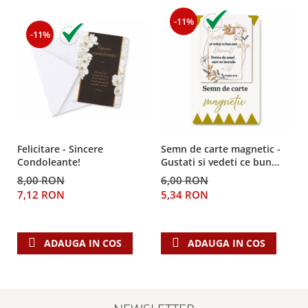
Teologie
-11%
-11%
A doua venire
Apologetica
Dogmatica
Istoria Bisericii
Misiune
Viata crestina
Contemporaneitate
Felicitare - Sincere
Semn de carte magnetic -
Condoleante!
Gustati si vedeti ce bun
Devotional
este Domnul!
8,00 RON
6,00 RON
Diverse
7,12 RON
5,34 RON
Lupta Spirituala
Schimbarea caracterului
Slujire
ADAUGA IN COS
ADAUGA IN COS
Suferinta
Viata din belsug
Viata de zi cu zi