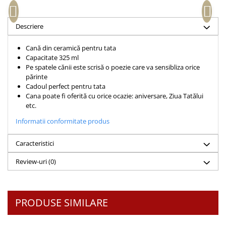
Accesorii birou
Instrumente teologice
Tablouri
Rame foto
Transilvania
Alte studii
Descriere
Tablouri din lemn
Atlase
Carti postale
Pungi cadou cu versete
Cană din ceramică pentru tata
Comentarii
Magneti
Capacitate 325 ml
Puzzle
Dictionare
Pe spatele cănii este scrisă o poezie care va sensibliza orice
părinte
Enciclopedii
Sacoșă
Cadoul perfect pentru tata
Literatura
Semne de carte
Cana poate fi oferită cu orice ocazie: aniversare, Ziua Tatălui
etc.
Biografii
Set cadou
Eseuri
Informatii conformitate produs
Statuete
Marturii
Sticle apa
Caracteristici
Romane
Suport pentru pahar
Meditatii
Review-uri
(0)
Tablouri
Pedagogie
Tablouri canvas
Poezii
PRODUSE SIMILARE
Termos
Reviste
Sanatate