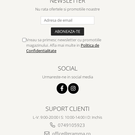
NEWSLETTER
Despre afaceri
Nu rata ofertele si promotiile noastre
Dezvoltare personala
Leadership
Mediu
Sanatate / nutritie
Vreau sa primesc newsletter cu promotiile
magazinului. Afla mai multe in
Politica de
Confidentialitate
SOCIAL
Urmareste-ne in social media
SUPORT CLIENTI
L-V: 9:00-20:00 I S: 10:00-14:00 I D: Inchis
0749105923
office@gramma.ro