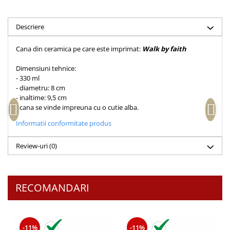
Accesorii birou
Instrumente teologice
Tablouri
Rame foto
Transilvania
Alte studii
Descriere
Tablouri din lemn
Atlase
Carti postale
Pungi cadou cu versete
Cana din ceramica pe care este imprimat:
Walk by faith
Comentarii
Magneti
Puzzle
Dictionare
Dimensiuni tehnice:
- 330 ml
Enciclopedii
Sacoșă
- diametru: 8 cm
Literatura
Semne de carte
- inaltime: 9,5 cm
- cana se vinde impreuna cu o cutie alba.
Biografii
Set cadou
Eseuri
Informatii conformitate produs
Statuete
Marturii
Sticle apa
Review-uri
(0)
Romane
Suport pentru pahar
Meditatii
Tablouri
Pedagogie
RECOMANDARI
Tablouri canvas
Poezii
Termos
Reviste
Sanatate
-11%
-11%