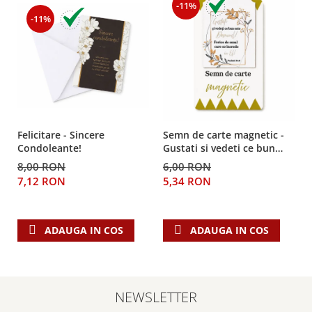
Despre afaceri
-11%
-11%
Dezvoltare personala
Leadership
Mediu
Sanatate / nutritie
Felicitare - Sincere
Semn de carte magnetic -
Condoleante!
Gustati si vedeti ce bun
este Domnul!
8,00 RON
6,00 RON
7,12 RON
5,34 RON
ADAUGA IN COS
ADAUGA IN COS
NEWSLETTER