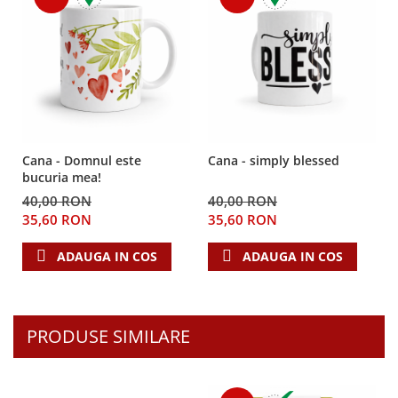
Teologie
A doua venire
Apologetica
Dogmatica
Istoria Bisericii
Misiune
Cana - Domnul este
Cana - simply blessed
Viata crestina
bucuria mea!
Contemporaneitate
40,00 RON
40,00 RON
Devotional
35,60 RON
35,60 RON
Diverse
ADAUGA IN COS
ADAUGA IN COS
Lupta Spirituala
Schimbarea caracterului
Slujire
Suferinta
PRODUSE SIMILARE
Viata din belsug
Viata de zi cu zi