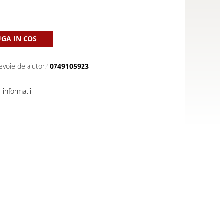
GA IN COS
evoie de ajutor?
0749105923
informatii