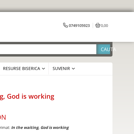
0749105923
0,00
RESURSE BISERICA
SUVENIR
ng, God is working
ON
primat:
In the waiting, God is working