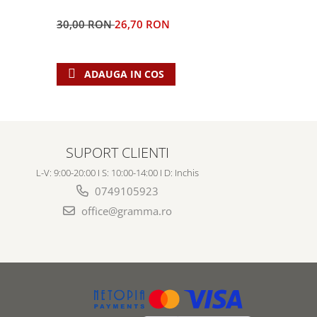
Domnul
30,00 RON
26,70 RON
5,00 RON
ADAUGA IN COS
ADAU
SUPORT CLIENTI
L-V: 9:00-20:00 I S: 10:00-14:00 I D: Inchis
0749105923
office@gramma.ro