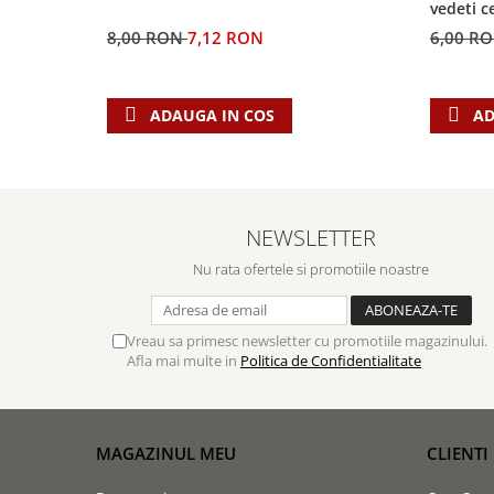
Contemporaneitate
vedeti c
Devotional
8,00 RON
7,12 RON
6,00 R
Diverse
Lupta Spirituala
ADAUGA IN COS
AD
Schimbarea caracterului
Slujire
Suferinta
Viata din belsug
NEWSLETTER
Viata de zi cu zi
Nu rata ofertele si promotiile noastre
Despre afaceri
Dezvoltare personala
Leadership
Vreau sa primesc newsletter cu promotiile magazinului.
Mediu
Afla mai multe in
Politica de Confidentialitate
Sanatate / nutritie
MAGAZINUL MEU
CLIENTI