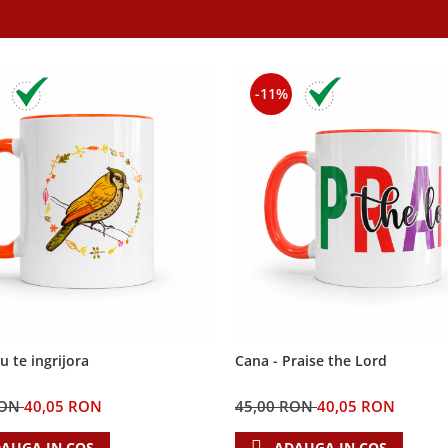
-11%
u te ingrijora
Cana - Praise the Lord
RON
40,05 RON
45,00 RON
40,05 RON
AUGA IN COS
ADAUGA IN COS