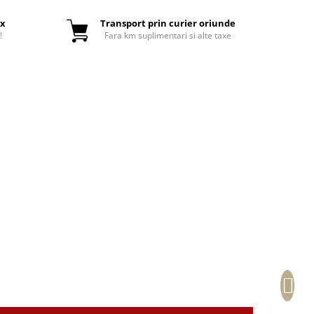
ox
Transport prin curier oriunde
!
Fara km suplimentari si alte taxe