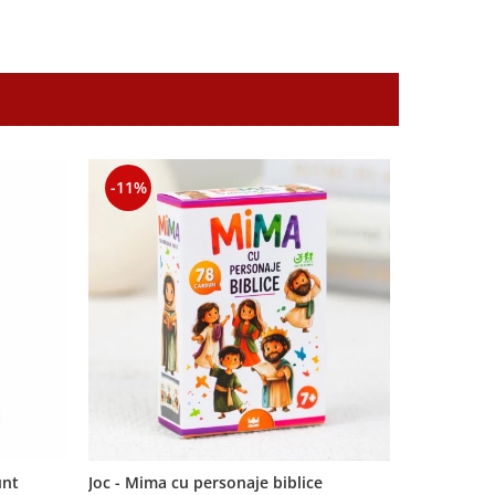
-11%
-11%
unt
Joc - Mima cu personaje biblice
Semn de car