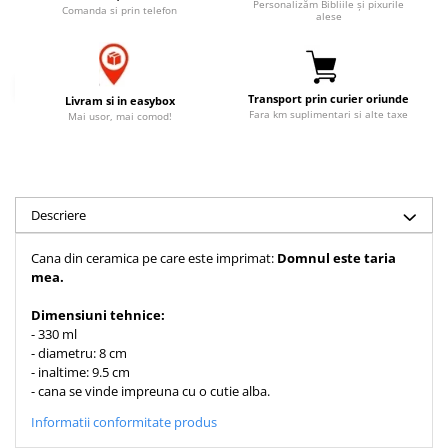
Personalizăm Bibliile și pixurile
Comanda si prin telefon
Accesorii birou
alese
Instrumente teologice
Tablouri
Rame foto
Transilvania
Alte studii
Tablouri din lemn
Atlase
Carti postale
Pungi cadou cu versete
Transport prin curier oriunde
Livram si in easybox
Comentarii
Magneti
Fara km suplimentari si alte taxe
Mai usor, mai comod!
Puzzle
Dictionare
Enciclopedii
Sacoșă
Literatura
Semne de carte
Biografii
Descriere
Set cadou
Eseuri
Statuete
Cana din ceramica pe care este imprimat:
Domnul este taria
Marturii
mea
.
Sticle apa
Romane
Suport pentru pahar
Dimensiuni tehnice:
Meditatii
- 330 ml
Tablouri
Pedagogie
- diametru: 8 cm
- inaltime: 9.5 cm
Tablouri canvas
Poezii
- cana se vinde impreuna cu o cutie alba.
Termos
Reviste
Informatii conformitate produs
Sanatate