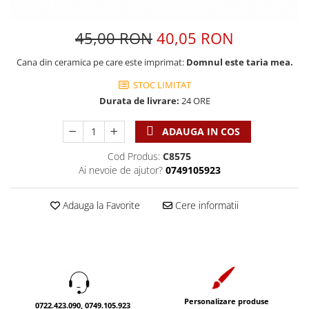
Discipline spirituale
Pix plastic
Tablouri
Viata crestina
Rugaciune
Jocuri
Sibiu
45,00 RON
40,05 RON
Eseuri
Jurnale
Alte suveniruri
Familie
Cana din ceramica pe care este imprimat:
Domnul este taria mea
.
Carti postale
Jurnal de Rugaciune
Barbati
Jurnal
Limba Engleza
STOC LIMITAT
Cresterea copiilor
Magneti
Durata de livrare:
24 ORE
Limba Română
Femei
Suport pahar
Magneti
ADAUGA IN COS
Relatii
Tablouri
Foarte puternici
Sexualitate
Sinaia
Cod Produs:
C8575
Ornament
Ai nevoie de ajutor?
0749105923
Tineri
Magneti
Pentru birou
Viata de familie
Suport pahar
Pentru copii
Adauga la Favorite
Cere informatii
Harfe / Partituri
Timisoara
Obiecte decorative
Instrumente pastorale
Alte suveniruri
Oglinda
Consiliere
Carti postale
Pix+Semn de carte
Despre biserica
Jurnale
Portofel
Predici/ Schite de predici
Magneti
Produse din lemn
Personalizare produse
Resurse studiu biblic
Suport pahar
0722.423.090, 0749.105.923