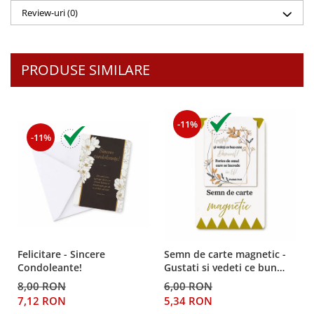
Review-uri
(0)
Teologie
A doua venire
Apologetica
PRODUSE SIMILARE
Dogmatica
Istoria Bisericii
Misiune
-11%
Viata crestina
-11%
Contemporaneitate
Devotional
Diverse
Lupta Spirituala
Schimbarea caracterului
Slujire
Felicitare - Sincere
Semn de carte magnetic -
Suferinta
Condoleante!
Gustati si vedeti ce bun
Viata din belsug
este Domnul!
8,00 RON
6,00 RON
Viata de zi cu zi
7,12 RON
5,34 RON