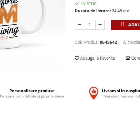
IN STOC
Durata de livrare:
24-48 ore
ADAU
Cod Produs:
8645642
Ai nevoi
Adauga la Favorite
Cere 
Personalizare produse
Livram si in easyb
Personalizăm Bibliile și pixurile alese
Mai usor, mai comod