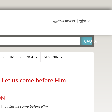
0749105923
0,00
RESURSE BISERICA
SUVENIR
- Let us come before Him
ON
primat:
Let us come before Him