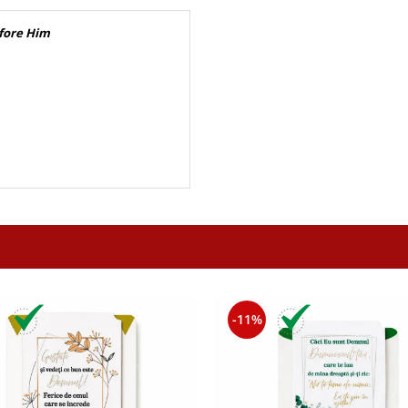
fore Him
-11%