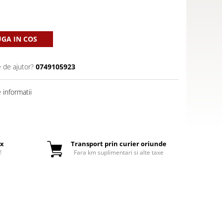
GA IN COS
e de ajutor?
0749105923
informatii
ox
Transport prin curier oriunde
!
Fara km suplimentari si alte taxe