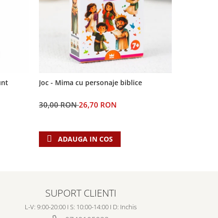
-11%
unt
Joc - Mima cu personaje biblice
Semn de car
Domnul
30,00 RON
26,70 RON
5,00 RON
ADAUGA IN COS
ADAU
SUPORT CLIENTI
L-V: 9:00-20:00 I S: 10:00-14:00 I D: Inchis