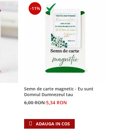
-11%
-11%
Semn de carte magnetic - Eu sunt
Semn de car
Domnul Dumnezeul tau
Domnul
6,00 RON
5,34 RON
5,00 RON
ADAUGA IN COS
ADAU