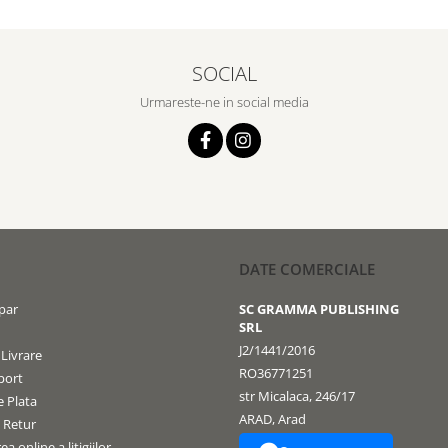
SOCIAL
Urmareste-ne in social media
DATE COMERCIALE
par
SC GRAMMA PUBLISHING
SRL
J2/1441/2016
 Livrare
RO36771251
port
str Micalaca, 246/17
 Plata
ARAD, Arad
e Retur
a online a litigiilor