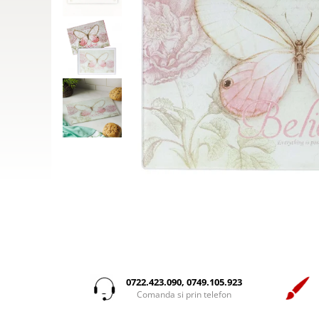
Pix
Cani
Copii
Mari
Brosuri Evanghelizare
Calendare
Pix+semn de carte
Carti postale
De lux
Biblii
Carte cadou
Cani
Placheta
magneti
carti cu sunete
Mari
Cei 12 cutezatori
Cani
Plachete
Suport Pahar
Carti de colorat
Medii
Cele mai frumoase istorisiri
Cani limba engleza
Tablouri
Pungi
Carti in limba engleza
Noua Traducere Romana (NTR)
Cani limba romana
Bran
Consiliere
Semn de carte magnetic
Cartonate (board)
Alte traduceri
cani termoizolante
Carti postale
Copii
Cultura generala
Semne de carte
Biblia de studiu Cornilescu
cani engleza
Magneti
Devotionale zilnice
Copiii sub 7 ani
Set de carduri
Biblia Ucenicului
cani ceramica
Suport pahar
Enciclopedii
Devotional
Sticle apa
Biblia_deschisa
cani termoizolante
Brasov
Jocuri si activitati educative
Editura Nepsis
suport pahar
Sticla
Bilingve
Poezii
Carti postale
Editura Nepsis
Cani romana
Tablouri
Povestiri
Magneti
Engleza
Familie
Cani ceramica
Pregatire pentru scoala
Tablouri canvas
Suport pahar
Germana
Pancinello
Carduri cu versete
Scoala Duminicala
Bucuresti
Coperta flexibila
Termos
Sexualitate
Parenting
0722.423.090, 0749.105.923
Pentru copii
Alte suveniruri
De studiu
toc ochelari
Comanda si prin telefon
Cultura generala
Carnetele
Magneti
Paul David Tripp
Din piele