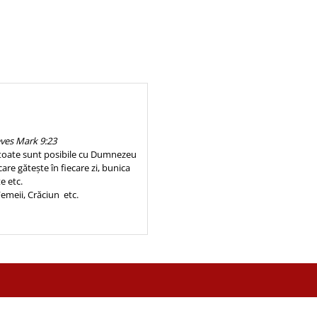
eves Mark 9:23
ă toate sunt posibile cu Dumnezeu
re gătește în fiecare zi, bunica
e etc.
Femeii, Crăciun etc.