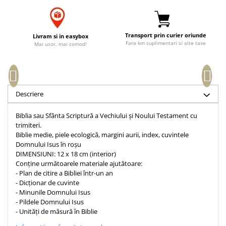
Accesorii birou
Instrumente teologice
Tablouri
Rame foto
Transilvania
Alte studii
Tablouri din lemn
Transport prin curier oriunde
Livram si in easybox
Atlase
Carti postale
Fara km suplimentari si alte taxe
Mai usor, mai comod!
Pungi cadou cu versete
Comentarii
Magneti
Puzzle
Dictionare
Enciclopedii
Sacoșă
Literatura
Descriere
Semne de carte
Biografii
Set cadou
Biblia sau Sfânta Scriptură a Vechiului și Noului Testament cu
Eseuri
trimiteri.
Statuete
Marturii
Biblie medie, piele ecologică, margini aurii, index, cuvintele
Sticle apa
Domnului Isus în roșu
Romane
DIMENSIUNI: 12 x 18 cm (interior)
Suport pentru pahar
Meditatii
Conține următoarele materiale ajutătoare:
Tablouri
- Plan de citire a Bibliei într-un an
Pedagogie
- Dicționar de cuvinte
Tablouri canvas
Poezii
- Minunile Domnului Isus
- Pildele Domnului Isus
Termos
Reviste
- Unități de măsură în Biblie
Sanatate