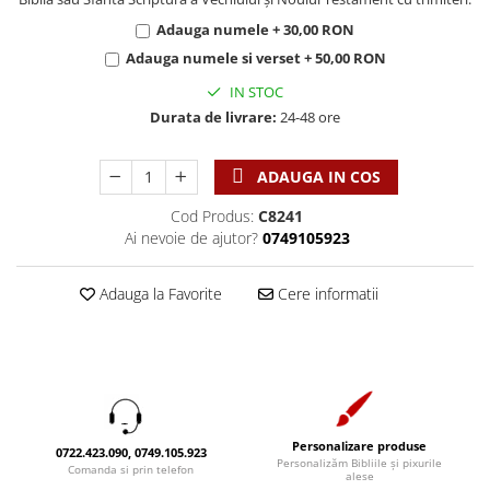
Discipline spirituale
Pix plastic
Tablouri
Adauga numele + 30,00 RON
Rugaciune
Jocuri
Sibiu
Adauga numele si verset + 50,00 RON
Eseuri
Jurnale
Alte suveniruri
IN STOC
Familie
Carti postale
Jurnal de Rugaciune
Durata de livrare:
24-48 ore
Barbati
Jurnal
Limba Engleza
Cresterea copiilor
Magneti
Limba Română
ADAUGA IN COS
Femei
Suport pahar
Magneti
Cod Produs:
C8241
Relatii
Tablouri
Foarte puternici
Ai nevoie de ajutor?
0749105923
Sexualitate
Sinaia
Ornament
Tineri
Magneti
Pentru birou
Adauga la Favorite
Cere informatii
Viata de familie
Suport pahar
Pentru copii
Harfe / Partituri
Timisoara
Obiecte decorative
Instrumente pastorale
Alte suveniruri
Oglinda
Consiliere
Carti postale
Pix+Semn de carte
Despre biserica
Jurnale
Portofel
Personalizare produse
0722.423.090, 0749.105.923
Predici/ Schite de predici
Magneti
Personalizăm Bibliile și pixurile
Comanda si prin telefon
Produse din lemn
alese
Resurse studiu biblic
Suport pahar