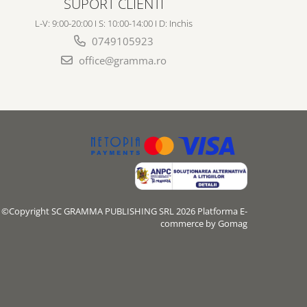
SUPORT CLIENTI
L-V: 9:00-20:00 I S: 10:00-14:00 I D: Inchis
0749105923
office@gramma.ro
©Copyright SC GRAMMA PUBLISHING SRL 2026
Platforma E-
commerce by Gomag