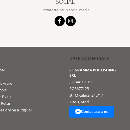
SOCIAL
Urmareste-ne in social media
DATE COMERCIALE
par
SC GRAMMA PUBLISHING
SRL
J2/1441/2016
 Livrare
RO36771251
port
str Micalaca, 246/17
 Plata
ARAD, Arad
e Retur
a online a litigiilor
Contacteaza-ne