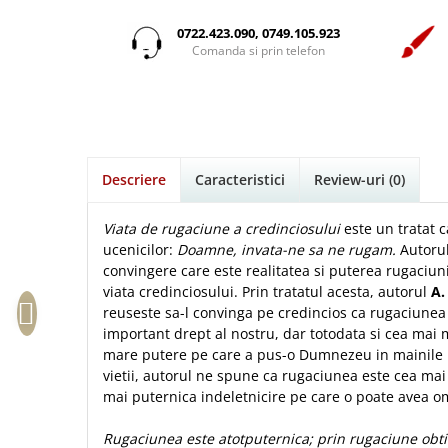
Istorie
Suport Pahar
Copii
Povesti care spun adevarul
Medii
Psihologie
Cluj-Napoca
0722.423.090, 0749.105.923
Mici
Cutie cu versete
Puiul Istet
Comanda si prin telefon
Filosofie
Iasi
Noul Testament
Display foto
R. C. Sproul
Alte studii
Oradea
Pentru adolescenti
Emblema auto
Romane
Critica de arta
Alte suveniruri
Pentru femei
Felicitare
cultura generala
Timothy Keller
Carti postale
Psihologie practica
Husă Biblie
Vestea buna pentru inimi micute
Jurnale
Descriere
Caracteristici
Review-uri
(0)
Stiinta
Instrumente de scris
Veveritele de la Marea Moarta
Magneti
Devotional zilnic
Pix metalic
Suport pahar
Viata crestina
Viata de rugaciune a credinciosului
este un tratat 
Discipline spirituale
Pix plastic
ucenicilor:
Doamne, invata-ne sa ne rugam.
Autorul
Tablouri
convingere care este realitatea si puterea rugaciuni
Rugaciune
Jocuri
Sibiu
viata credinciosului. Prin tratatul acesta, autorul
A.
Eseuri
Jurnale
Alte suveniruri
reuseste sa-l convinga pe credincios ca rugaciunea 
Familie
important drept al nostru, dar totodata si cea mai
Carti postale
Jurnal de Rugaciune
mare putere pe care a pus-o Dumnezeu in mainile 
Barbati
Jurnal
Limba Engleza
vietii, autorul ne spune ca rugaciunea este cea mai 
Cresterea copiilor
Magneti
Limba Română
mai puternica indeletnicire pe care o poate avea om
Femei
Suport pahar
Magneti
Relatii
Tablouri
Rugaciunea este atotputernica; prin rugaciune obt
Foarte puternici