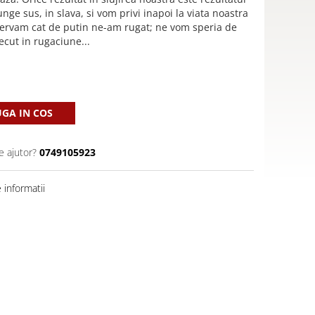
nge sus, in slava, si vom privi inapoi la viata noastra
bservam cat de putin ne-am rugat; ne vom speria de
ecut in rugaciune...
GA IN COS
e ajutor?
0749105923
informatii