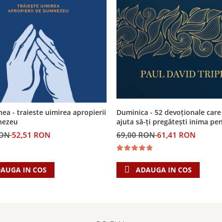
Duminica - 52 devoționale care
ea - traieste uimirea apropierii
ajuta să-ți pregătești inima pe
nezeu
biserică
69,00 RON
61,41 RON
RON
52,51 RON
ADAUGA IN COS
AUGA IN COS