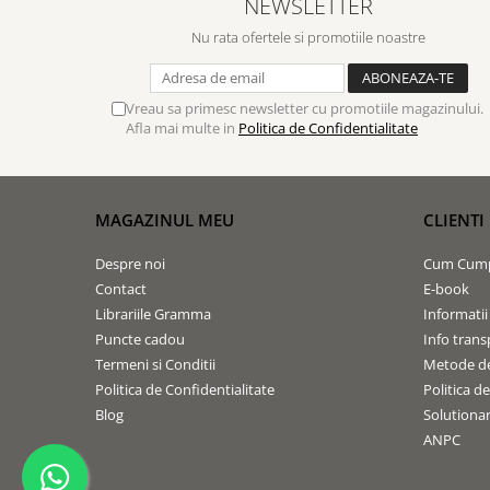
NEWSLETTER
Contemporaneitate
Devotional
Nu rata ofertele si promotiile noastre
Diverse
Lupta Spirituala
Vreau sa primesc newsletter cu promotiile magazinului.
Schimbarea caracterului
Afla mai multe in
Politica de Confidentialitate
Slujire
Suferinta
Viata din belsug
MAGAZINUL MEU
CLIENTI
Viata de zi cu zi
Despre noi
Cum Cum
Despre afaceri
Contact
E-book
Dezvoltare personala
Librariile Gramma
Informatii
Leadership
Puncte cadou
Info trans
Mediu
Termeni si Conditii
Metode de
Sanatate / nutritie
Politica de Confidentialitate
Politica d
Blog
Solutionare
ANPC