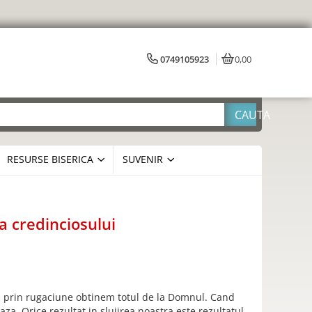
0749105923
0,00
RESURSE BISERICA
SUVENIR
a credinciosului
; prin rugaciune obtinem totul de la Domnul. Cand
. Orice rezultat in slujirea noastra este rezultatul