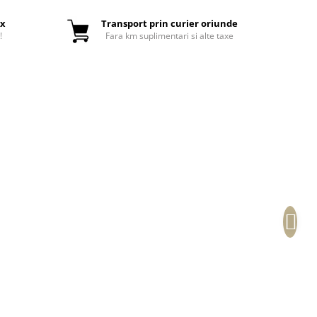
ox
Transport prin curier oriunde
!
Fara km suplimentari si alte taxe