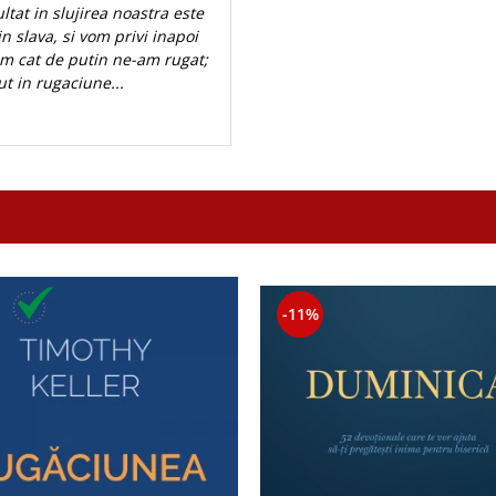
at in slujirea noastra este
n slava, si vom privi inapoi
vam cat de putin ne-am rugat;
t in rugaciune...
-11%