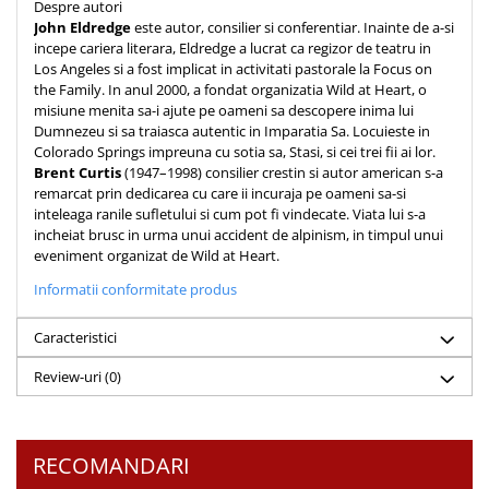
Despre autori
John Eldredge
este autor, consilier si conferentiar. Inainte de a-si
incepe cariera literara, Eldredge a lucrat ca regizor de teatru in
Los Angeles si a fost implicat in activitati pastorale la Focus on
the Family. In anul 2000, a fondat organizatia Wild at Heart, o
misiune menita sa-i ajute pe oameni sa descopere inima lui
Dumnezeu si sa traiasca autentic in Imparatia Sa. Locuieste in
Colorado Springs impreuna cu sotia sa, Stasi, si cei trei fii ai lor.
Brent Curtis
(1947–1998) consilier crestin si autor american s-a
remarcat prin dedicarea cu care ii incuraja pe oameni sa-si
inteleaga ranile sufletului si cum pot fi vindecate. Viata lui s-a
incheiat brusc in urma unui accident de alpinism, in timpul unui
eveniment organizat de Wild at Heart.
Informatii conformitate produs
Caracteristici
Review-uri
(0)
RECOMANDARI