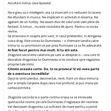
Asculta-ti inima; ceva lipseste!
Teologie
Ne e greu sa o intelegem, asa ca incercam s-o reducem la tacere.
A doua venire
Ne afundam in munca. Ne implicam in activitati in biserica. Ne
Apologetica
agatam de un hobby. Ne lasam dusi de valul unei vieti pline de
Dogmatica
fantezii. Si totusi... nu este niciodata de ajuns. Pentru ca vocea
revine.
Istoria Bisericii
Se strecoara in soapte prin vant, in rasul prietenilor, in atingerea
Misiune
cuiva drag. Este vocea lui Dumnezeu – o chemare tandra catre
inima ta, cu promisiuni ce par prea frumoase ca sa fie adevarate.
Viata crestina
Ai fost facut pentru mai mult. Si tu stii asta.
Contemporaneitate
Dragoste sacra
este calatoria pe care ai asteptat-o – una care iti
dezvaluie dragostea lui Dumnezeu si te conduce spre regasirea
Devotional
propriei tale inimi.
Diverse
Citeste aceasta carte. Da, te va provoca!
Si vei avea parte
Lupta Spirituala
de o aventura incredibila!
Daca te simti pierdut, deconectat, ranit, frant ori daca inima ta
Schimbarea caracterului
pur si simplu tanjeste dupa ceva mai profund, ai pus mana pe
Slujire
cartea potrivita.
Suferinta
Dragoste sacra
da la o parte cortina si lasa sa se intrevada
Viata din belsug
spectacolul cosmic pe care Dumnezeu il regizeaza din vesnicie.
Viata de zi cu zi
Vei descoperi dragostea Lui suficient de mare pentru a potoli