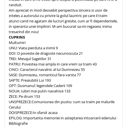
randuit.
Am apreciat in mod deosebit perspectiva sincera si usor de
inteles a autorului cu privire la golul launtric pe care il traim
atunci cand ne agatam de lucruri gresite, cum ar fi dependentele,
in speranta unei impliniri. M-am bucurat sa-mi regasesc inima
tresarind din nou!
CUPRINS
Multumiri
UNU: Viata pierduta a inimii 9
DOI: O poveste de dragoste necunoscuta 21
TREI: Mesajul Sagetilor 31
PATRU: Povestea mai ampla in care vrem sa traim 43
CINCI: Caracterul navalnic al lui Dumnezeu 55
SASE: Dumnezeu, romanticul fara varsta 77
SAPTE: Preaiubitii Lui 193
OPT: Dusmanul: legendele Caderii 109
NOUA: Iubiri mai putin navalnice 133
ZECE: Pe drum 153
UNSPREZECE:Comuniunea din pustiu: cum sa traim pe malurile
Cerului
DOISPREZECE:In sfarsit acasa
EPILOG: Importanta memoriei in asteptarea intoarcerii edenului
Bibliografie