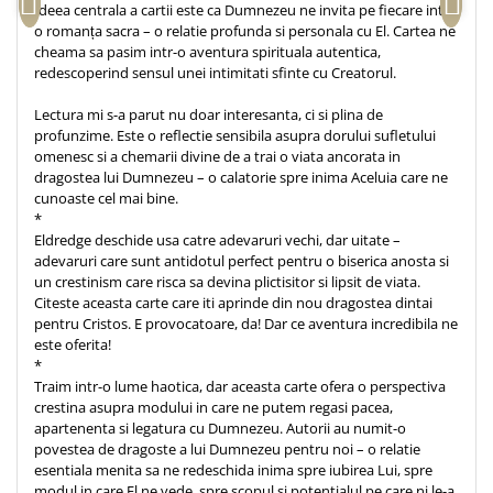
Ideea centrala a cartii este ca Dumnezeu ne invita pe fiecare intr-
o romanța sacra – o relatie profunda si personala cu El. Cartea ne
cheama sa pasim intr-o aventura spirituala autentica,
redescoperind sensul unei intimitati sfinte cu Creatorul.
Lectura mi s-a parut nu doar interesanta, ci si plina de
profunzime. Este o reflectie sensibila asupra dorului sufletului
omenesc si a chemarii divine de a trai o viata ancorata in
dragostea lui Dumnezeu – o calatorie spre inima Aceluia care ne
cunoaste cel mai bine.
*
Eldredge deschide usa catre adevaruri vechi, dar uitate –
adevaruri care sunt antidotul perfect pentru o biserica anosta si
un crestinism care risca sa devina plictisitor si lipsit de viata.
Citeste aceasta carte care iti aprinde din nou dragostea dintai
pentru Cristos. E provocatoare, da! Dar ce aventura incredibila ne
este oferita!
*
Traim intr-o lume haotica, dar aceasta carte ofera o perspectiva
crestina asupra modului in care ne putem regasi pacea,
apartenenta si legatura cu Dumnezeu. Autorii au numit-o
povestea de dragoste a lui Dumnezeu pentru noi – o relatie
esentiala menita sa ne redeschida inima spre iubirea Lui, spre
modul in care El ne vede, spre scopul si potentialul pe care ni le-a