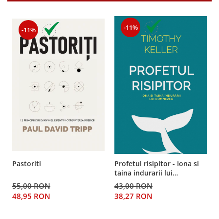
-11%
-11%
Pastoriti
Profetul risipitor - Iona si
taina indurarii lui
Dumnezeu
55,00 RON
43,00 RON
48,95 RON
38,27 RON