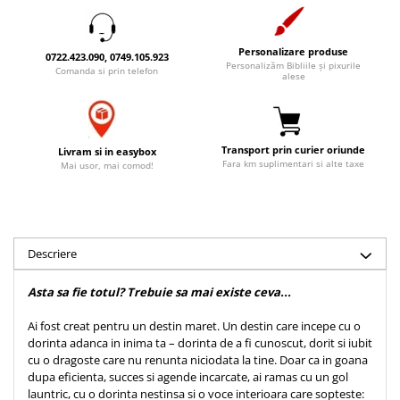
Accesorii birou
Instrumente teologice
Tablouri
Rame foto
Transilvania
Alte studii
Personalizare produse
0722.423.090, 0749.105.923
Tablouri din lemn
Personalizăm Bibliile și pixurile
Atlase
Carti postale
Comanda si prin telefon
alese
Pungi cadou cu versete
Comentarii
Magneti
Puzzle
Dictionare
Enciclopedii
Sacoșă
Transport prin curier oriunde
Livram si in easybox
Literatura
Fara km suplimentari si alte taxe
Mai usor, mai comod!
Semne de carte
Biografii
Set cadou
Eseuri
Statuete
Marturii
Sticle apa
Descriere
Romane
Suport pentru pahar
Meditatii
Asta sa fie totul? Trebuie sa mai existe ceva...
Tablouri
Pedagogie
Ai fost creat pentru un destin maret. Un destin care incepe cu o
Tablouri canvas
Poezii
dorinta adanca in inima ta – dorinta de a fi cunoscut, dorit si iubit
cu o dragoste care nu renunta niciodata la tine. Doar ca in goana
Termos
Reviste
dupa eficienta, succes si agende incarcate, ai ramas cu un gol
Sanatate
launtric, cu o dorinta nestinsa si o voce interioara care sopteste: