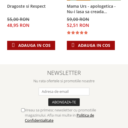
Dragoste si Respect
Mama Urs - apologetica -
Nu-i lasa sa creada
minciunile culturii din jur
55,00 RON
59,00 RON
48,95 RON
52,51 RON
ADAUGA IN COS
ADAUGA IN COS
NEWSLETTER
Nu rata ofertele si promotiile noastre
Vreau sa primesc newsletter cu promotiile
magazinului. Afla mai multe in
Politica de
Confidentialitate