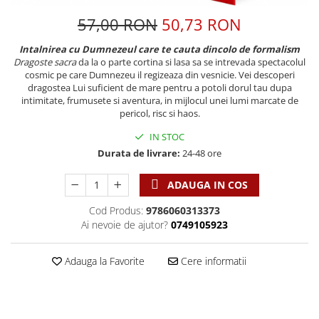
Discipline spirituale
Pix plastic
Tablouri
Viata crestina
57,00 RON
50,73 RON
Rugaciune
Jocuri
Sibiu
Eseuri
Jurnale
Alte suveniruri
Intalnirea cu Dumnezeul care te cauta dincolo de formalism
Dragoste sacra
da la o parte cortina si lasa sa se intrevada spectacolul
Familie
Carti postale
Jurnal de Rugaciune
cosmic pe care Dumnezeu il regizeaza din vesnicie. Vei descoperi
Barbati
Jurnal
Limba Engleza
dragostea Lui suficient de mare pentru a potoli dorul tau dupa
intimitate, frumusete si aventura, in mijlocul unei lumi marcate de
Cresterea copiilor
Magneti
Limba Română
pericol, risc si haos.
Femei
Suport pahar
Magneti
IN STOC
Relatii
Tablouri
Foarte puternici
Durata de livrare:
24-48 ore
Sexualitate
Sinaia
Ornament
Tineri
Magneti
Pentru birou
ADAUGA IN COS
Viata de familie
Suport pahar
Pentru copii
Cod Produs:
9786060313373
Harfe / Partituri
Timisoara
Obiecte decorative
Ai nevoie de ajutor?
0749105923
Instrumente pastorale
Alte suveniruri
Oglinda
Consiliere
Carti postale
Adauga la Favorite
Cere informatii
Pix+Semn de carte
Despre biserica
Jurnale
Portofel
Predici/ Schite de predici
Magneti
Produse din lemn
Resurse studiu biblic
Suport pahar