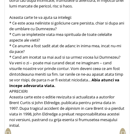
dorul tau dupa intimitate, frumusete si aventura, in mijlocul unei
Despre afaceri
lumi marcate de pericol, risc si haos.
Dezvoltare personala
Leadership
Aceasta carte te va ajuta sa intelegi:
* Ce este acea neliniste si goliciune care persista, chiar si dupa ani
Mediu
de umblare cu Dumnezeu?
Sanatate / nutritie
* Cum se impleteste viata mea spirituala de toate celelalte
aspecte ale vietii?
* Ce anume a fost sadit atat de adanc in inima mea, incat nu-mi
da pace?
* Cand am incetat sa mai aud si sa urmez vocea lui Dumnezeu?
Va veni o zi – poate mai curand decat ne imaginam – cand
visurile noastre vor prinde contur. Vom deveni ceea ce am fost
dintotdeauna meniti sa fim. Iar ranile ce ne‑au apasat atata timp
se vor risipi, de parca n-ar fi existat niciodata...
Abia atunci va
incepe adevarata viata.
APRECIERI
Aceasta carte este o editie revizuita si actualizata a autorilor
Brent Curtis si John Eldredge, publicata pentru prima data in
1997. Dupa tragicul accident de alpinism in care Brent si-a pierdut
viata in 1998, John Eldredge a preluat responsabilitatea acestei
noi versiuni, pastrand cu grija esenta si frumusetea mesajului
initial.