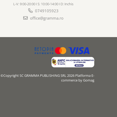
L-V: 9:00-20:00 I S: 10:00-14:00 I D: Inchis
0749105923
office@gramma.ro
©Copyright SC GRAMMA PUBLISHING SRL 2026
Platforma E-
commerce by Gomag