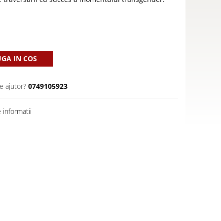
GA IN COS
e ajutor?
0749105923
informatii