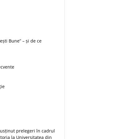
ești Bune” – și de ce
recvente
ție
usținut prelegeri în cadrul
storia la Universitatea din