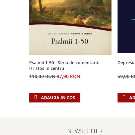
Contemporaneitate
Devotional
Diverse
Lupta Spirituala
Schimbarea caracterului
Slujire
Suferinta
Viata din belsug
Psalmii 1-50 - Seria de comentarii:
Depresia
Viata de zi cu zi
Hristos in centru
Despre afaceri
110,00 RON
97,90 RON
59,00 
Dezvoltare personala
Leadership
ADAUGA IN COS
AD
Mediu
Sanatate / nutritie
NEWSLETTER