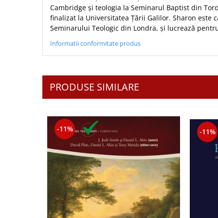
Biografii
Set cadou
Cambridge și teologia la Seminarul Baptist din Toron
Eseuri
finalizat la Universitatea Țării Galilor. Sharon este c
Statuete
Marturii
Seminarului Teologic din Londra, și lucrează pentru
Sticle apa
Romane
Informatii conformitate produs
Suport pentru pahar
Meditatii
Tablouri
Pedagogie
Tablouri canvas
Poezii
PRODUSE SIMILARE
Termos
Reviste
Sanatate
Teologie
-11%
-11%
A doua venire
Apologetica
Dogmatica
Istoria Bisericii
Misiune
Viata crestina