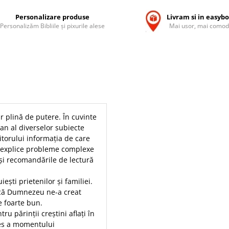
Personalizare produse
Livram si in easyb
Personalizăm Bibliile și pixurile alese
Mai usor, mai comod
r plină de putere. În cuvinte
an al diverselor subiecte
itorului informația de care
ă explice probleme complexe
 și recomandările de lectură
ești prietenilor și familiei.
 că Dumnezeu ne-a creat
e foarte bun.
u părinții creștini aflați în
ces a momentului