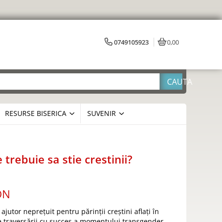
0749105923
0,00
RESURSE BISERICA
SUVENIR
 trebuie sa stie crestinii?
ON
jutor neprețuit pentru părinții creștini aflați în
e traversării cu succes a momentului transgender.