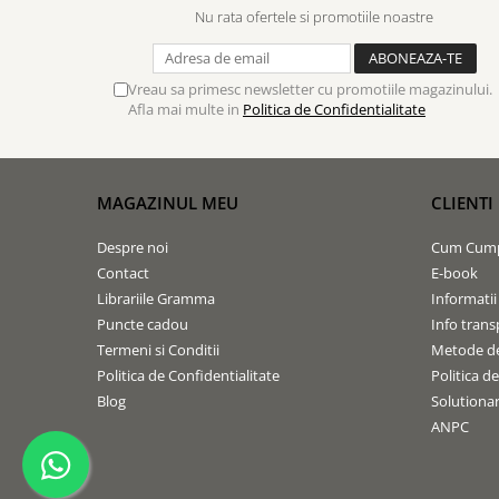
Nu rata ofertele si promotiile noastre
Vreau sa primesc newsletter cu promotiile magazinului.
Afla mai multe in
Politica de Confidentialitate
MAGAZINUL MEU
CLIENTI
Despre noi
Cum Cum
Contact
E-book
Librariile Gramma
Informatii
Puncte cadou
Info trans
Termeni si Conditii
Metode de
Politica de Confidentialitate
Politica d
Blog
Solutionare
ANPC