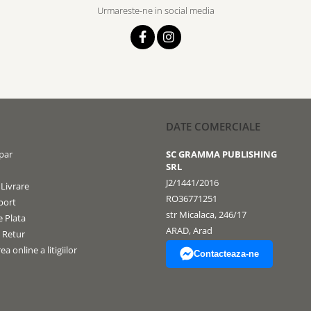
Urmareste-ne in social media
DATE COMERCIALE
par
SC GRAMMA PUBLISHING
SRL
J2/1441/2016
 Livrare
RO36771251
port
str Micalaca, 246/17
 Plata
ARAD, Arad
e Retur
a online a litigiilor
Contacteaza-ne