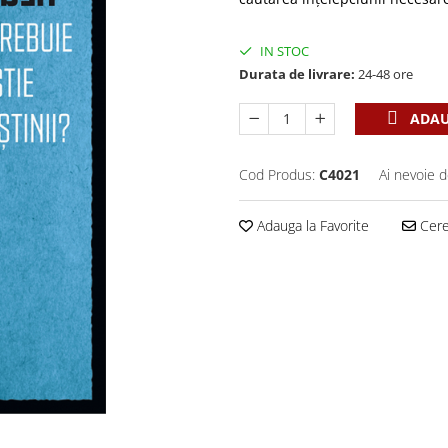
IN STOC
Durata de livrare:
24-48 ore
ADAU
Cod Produs:
C4021
Ai nevoie d
Adauga la Favorite
Cere 