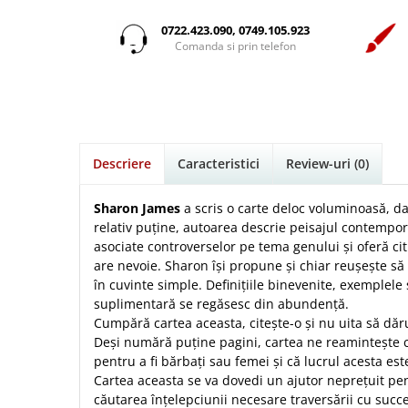
Istorie
Suport Pahar
Copii
Povesti care spun adevarul
Medii
Psihologie
Cluj-Napoca
0722.423.090, 0749.105.923
Mici
Cutie cu versete
Puiul Istet
Comanda si prin telefon
Filosofie
Iasi
Noul Testament
Display foto
R. C. Sproul
Alte studii
Oradea
Pentru adolescenti
Emblema auto
Romane
Critica de arta
Alte suveniruri
Pentru femei
Felicitare
cultura generala
Timothy Keller
Carti postale
Psihologie practica
Husă Biblie
Vestea buna pentru inimi micute
Jurnale
Descriere
Caracteristici
Review-uri
(0)
Stiinta
Instrumente de scris
Veveritele de la Marea Moarta
Magneti
Devotional zilnic
Pix metalic
Suport pahar
Viata crestina
Sharon James
a scris o carte deloc voluminoasă, da
Discipline spirituale
Pix plastic
relativ puține, autoarea descrie peisajul contempor
Tablouri
asociate controverselor pe tema genului și oferă cit
Rugaciune
Jocuri
Sibiu
are nevoie. Sharon își propune și chiar reușește s
Eseuri
Jurnale
Alte suveniruri
în cuvinte simple. Definițiile binevenite, exemplele
Familie
suplimentară se regăsesc din abundență.
Carti postale
Jurnal de Rugaciune
Cumpără cartea aceasta, citește-o și nu uita să dărui
Barbati
Jurnal
Limba Engleza
Deși numără puține pagini, cartea ne reamintește
Cresterea copiilor
Magneti
Limba Română
pentru a fi bărbați sau femei și că lucrul acesta est
Femei
Suport pahar
Magneti
Cartea aceasta se va dovedi un ajutor neprețuit pentr
Relatii
Tablouri
căutarea înțelepciunii necesare traversării cu suc
Foarte puternici