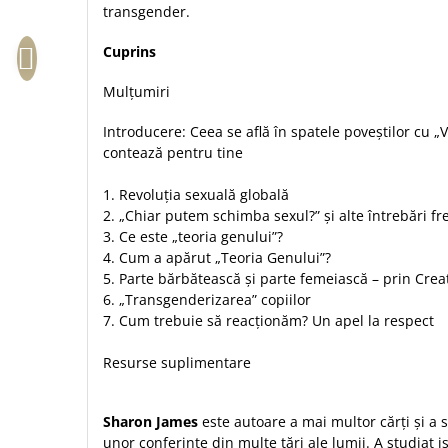
transgender.
Sexualitate
Sinaia
Ornament
Tineri
Magneti
Pentru birou
Cuprins
Viata de familie
Suport pahar
Pentru copii
Mulțumiri
Harfe / Partituri
Timisoara
Obiecte decorative
Instrumente pastorale
Alte suveniruri
Introducere: Ceea se află în spatele poveștilor cu „V
Oglinda
contează pentru tine
Consiliere
Carti postale
Pix+Semn de carte
Despre biserica
Jurnale
1. Revoluția sexuală globală
Portofel
Predici/ Schite de predici
Magneti
2. „Chiar putem schimba sexul?” și alte întrebări f
Produse din lemn
Resurse studiu biblic
Suport pahar
3. Ce este „teoria genului”?
Accesorii birou
4. Cum a apărut „Teoria Genului”?
Instrumente teologice
Tablouri
5. Parte bărbătească și parte femeiască – prin Crea
Rame foto
Transilvania
Alte studii
6. „Transgenderizarea” copiilor
Tablouri din lemn
Atlase
Carti postale
7. Cum trebuie să reacționăm? Un apel la respect
Pungi cadou cu versete
Comentarii
Magneti
Resurse suplimentare
Puzzle
Dictionare
Enciclopedii
Sacoșă
Literatura
Sharon James
este autoare a mai multor cărți și a s
Semne de carte
unor conferințe din multe țări ale lumii. A studiat i