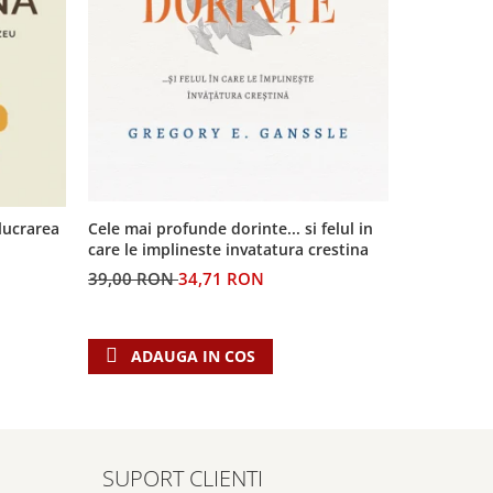
-11%
lucrarea
Cele mai profunde dorinte... si felul in
Indurari zi
care le implineste invatatura crestina
39,00 RON
34,71 RON
89,00 RO
ADAUGA IN COS
ADAU
SUPORT CLIENTI