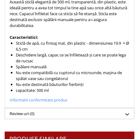
Această sticlă elegantă de 500 ml, transparentă, din plastic, este
Teologie
ideală pentru a avea tot timpul la tine apă sau orice altă băutură
rece. Capacul înfiletat face ca sticla să fie etanșă. Sticla este
A doua venire
destinată exclusiv spălării manuale pentru a-i asigura
Apologetica
durabilitatea.
Dogmatica
Caracteristici:
Istoria Bisericii
Sticlă de apă, cu finisaj mat, din plastic - dimensiunea 19.9 × Ø
Misiune
6,5 cm
Deschidere largă, capac ce se înfiletează și care se poate lega
Viata crestina
de rucsac
Contemporaneitate
Spălare manuală
Nu este compatibilă cu cuptorul cu microunde, mașina de
Devotional
spălat vase sau congelatorul
Diverse
Nu este destinată băuturilor fierbinți
capacitate: 500 ml
Lupta Spirituala
Schimbarea caracterului
Informatii conformitate produs
Slujire
Review-uri
(0)
Suferinta
Viata din belsug
Viata de zi cu zi
PRODUSE SIMILARE