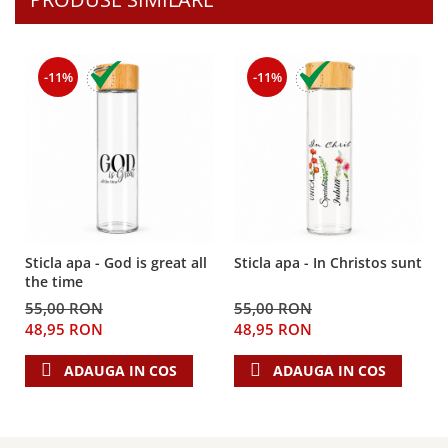
Despre afaceri
Dezvoltare personala
Leadership
-11%
-11%
Mediu
Sanatate / nutritie
Sticla apa - God is great all
Sticla apa - In Christos sunt
the time
55,00 RON
55,00 RON
48,95 RON
48,95 RON
ADAUGA IN COS
ADAUGA IN COS