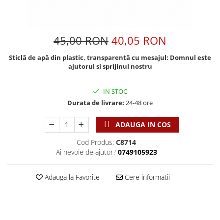
Discipline spirituale
Pix plastic
Tablouri
Viata crestina
Rugaciune
Jocuri
Sibiu
Eseuri
Jurnale
Alte suveniruri
45,00 RON
40,05 RON
Familie
Carti postale
Jurnal de Rugaciune
Sticlă de apă din plastic, transparentă cu mesajul: Domnul este
Barbati
Jurnal
Limba Engleza
ajutorul si sprijinul nostru
Cresterea copiilor
Magneti
Limba Română
Femei
Suport pahar
Magneti
IN STOC
Relatii
Tablouri
Foarte puternici
Durata de livrare:
24-48 ore
Sexualitate
Sinaia
Ornament
Tineri
ADAUGA IN COS
Magneti
Pentru birou
Viata de familie
Suport pahar
Pentru copii
Cod Produs:
C8714
Harfe / Partituri
Timisoara
Ai nevoie de ajutor?
0749105923
Obiecte decorative
Instrumente pastorale
Alte suveniruri
Oglinda
Adauga la Favorite
Cere informatii
Consiliere
Carti postale
Pix+Semn de carte
Despre biserica
Jurnale
Portofel
Predici/ Schite de predici
Magneti
Produse din lemn
Resurse studiu biblic
Suport pahar