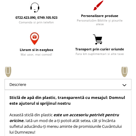
Accesorii birou
Instrumente teologice
Tablouri
Rame foto
Transilvania
Alte studii
Personalizare produse
0722.423.090, 0749.105.923
Tablouri din lemn
Personalizăm Bibliile și pixurile
Comanda si prin telefon
Atlase
Carti postale
alese
Pungi cadou cu versete
Comentarii
Magneti
Puzzle
Dictionare
Enciclopedii
Sacoșă
Transport prin curier oriunde
Livram si in easybox
Fara km suplimentari si alte taxe
Literatura
Mai usor, mai comod!
Semne de carte
Biografii
Set cadou
Eseuri
Statuete
Marturii
Descriere
Sticle apa
Romane
Suport pentru pahar
Meditatii
Sticlă de apă din plastic, transparentă cu mesajul: Domnul
este ajutorul si sprijinul nostru
Tablouri
Pedagogie
Tablouri canvas
Poezii
Această sticlă din plastic
este un accesoriu potrivit pentru
oricine.
Iată un mod de a-ți potoli atât setea, cât și încânta
Termos
Reviste
sufletul aducându-ți mereu aminte de promisiunile Cuvântului
lui Dumnezeu!
Sanatate