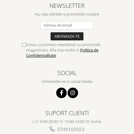
NEWSLETTER
Nu rata ofertele si promotiile noastre
Vreau sa primesc newsletter cu promotiile
magazinului. Afla mai multe in
Politica de
Confidentialitate
SOCIAL
Urmareste-ne in social media
SUPORT CLIENTI
L-V: 9:00-20:00 I S: 10:00-14:00 I D: Inchis
0749105923