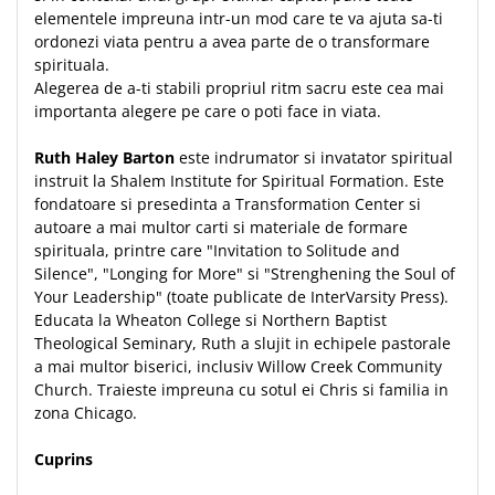
Despre afaceri
elementele impreuna intr-un mod care te va ajuta sa-ti
Dezvoltare personala
ordonezi viata pentru a avea parte de o transformare
Leadership
spirituala.
Alegerea de a-ti stabili propriul ritm sacru este cea mai
Mediu
importanta alegere pe care o poti face in viata.
Sanatate / nutritie
Ruth Haley Barton
este indrumator si invatator spiritual
instruit la Shalem Institute for Spiritual Formation. Este
fondatoare si presedinta a Transformation Center si
autoare a mai multor carti si materiale de formare
spirituala, printre care "Invitation to Solitude and
Silence", "Longing for More" si "Strenghening the Soul of
Your Leadership" (toate publicate de InterVarsity Press).
Educata la Wheaton College si Northern Baptist
Theological Seminary, Ruth a slujit in echipele pastorale
a mai multor biserici, inclusiv Willow Creek Community
Church. Traieste impreuna cu sotul ei Chris si familia in
zona Chicago.
Cuprins