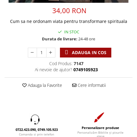
Discipline spirituale
Pix plastic
Tablouri
Viata crestina
34,00 RON
Rugaciune
Jocuri
Sibiu
Eseuri
Jurnale
Alte suveniruri
Cum sa ne ordonam viata pentru transformare spirituala
Familie
Carti postale
Jurnal de Rugaciune
IN STOC
Barbati
Jurnal
Limba Engleza
Durata de livrare:
24-48 ore
Cresterea copiilor
Magneti
Limba Română
ADAUGA IN COS
Femei
Suport pahar
Magneti
Relatii
Tablouri
Foarte puternici
Cod Produs:
7147
Sexualitate
Sinaia
Ai nevoie de ajutor?
0749105923
Ornament
Tineri
Magneti
Pentru birou
Viata de familie
Adauga la Favorite
Cere informatii
Suport pahar
Pentru copii
Harfe / Partituri
Timisoara
Obiecte decorative
Instrumente pastorale
Alte suveniruri
Oglinda
Consiliere
Carti postale
Pix+Semn de carte
Despre biserica
Jurnale
Portofel
Predici/ Schite de predici
Magneti
Personalizare produse
0722.423.090, 0749.105.923
Produse din lemn
Personalizăm Bibliile și pixurile
Comanda si prin telefon
Resurse studiu biblic
Suport pahar
alese