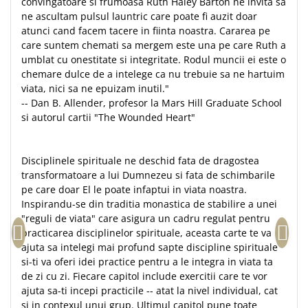
convingatoare si frumoasa Ruth Haley Barton ne invita sa
Teologie
ne ascultam pulsul launtric care poate fi auzit doar
atunci cand facem tacere in fiinta noastra. Cararea pe
A doua venire
care suntem chemati sa mergem este una pe care Ruth a
Apologetica
umblat cu onestitate si integritate. Rodul muncii ei este o
Dogmatica
chemare dulce de a intelege ca nu trebuie sa ne hartuim
viata, nici sa ne epuizam inutil."
Istoria Bisericii
-- Dan B. Allender, profesor la Mars Hill Graduate School
Misiune
si autorul cartii "The Wounded Heart"
Viata crestina
Contemporaneitate
Disciplinele spirituale ne deschid fata de dragostea
Devotional
transformatoare a lui Dumnezeu si fata de schimbarile
Diverse
pe care doar El le poate infaptui in viata noastra.
Lupta Spirituala
Inspirandu-se din traditia monastica de stabilire a unei
"reguli de viata" care asigura un cadru regulat pentru
Schimbarea caracterului
practicarea disciplinelor spirituale, aceasta carte te va
Slujire
ajuta sa intelegi mai profund sapte discipline spirituale
Suferinta
si-ti va oferi idei practice pentru a le integra in viata ta
Viata din belsug
de zi cu zi. Fiecare capitol include exercitii care te vor
ajuta sa-ti incepi practicile -- atat la nivel individual, cat
Viata de zi cu zi
si in contexul unui grup. Ultimul capitol pune toate