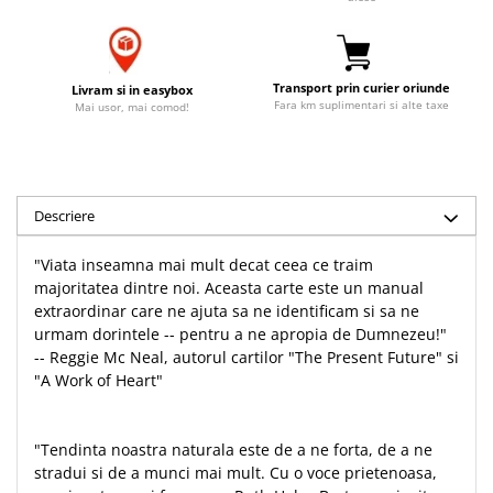
Accesorii birou
Instrumente teologice
Tablouri
Rame foto
Transilvania
Alte studii
Tablouri din lemn
Atlase
Carti postale
Transport prin curier oriunde
Livram si in easybox
Pungi cadou cu versete
Fara km suplimentari si alte taxe
Mai usor, mai comod!
Comentarii
Magneti
Puzzle
Dictionare
Enciclopedii
Sacoșă
Literatura
Semne de carte
Descriere
Biografii
Set cadou
Eseuri
"Viata inseamna mai mult decat ceea ce traim
Statuete
majoritatea dintre noi. Aceasta carte este un manual
Marturii
Sticle apa
extraordinar care ne ajuta sa ne identificam si sa ne
Romane
urmam dorintele -- pentru a ne apropia de Dumnezeu!"
Suport pentru pahar
Meditatii
-- Reggie Mc Neal, autorul cartilor "The Present Future" si
Tablouri
"A Work of Heart"
Pedagogie
Tablouri canvas
Poezii
Termos
"Tendinta noastra naturala este de a ne forta, de a ne
Reviste
stradui si de a munci mai mult. Cu o voce prietenoasa,
Sanatate