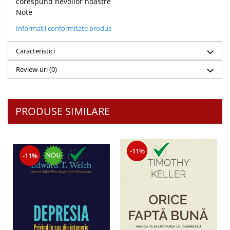
corespund nevoilor noastre
Note
Informatii conformitate produs
Caracteristici
Review-uri
(0)
PRODUSE SIMILARE
-11%
-11%