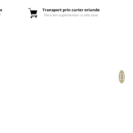
ox
Transport prin curier oriunde
!
Fara km suplimentari si alte taxe