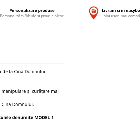
Personalizare produse
Livram si in easyb
Personalizăm Bibliile și pixurile alese
Mai usor, mai comod
ei de la Cina Domnului.
o manipulare și curățare mai
la Cina Domnului.
icolele denumite MODEL 1