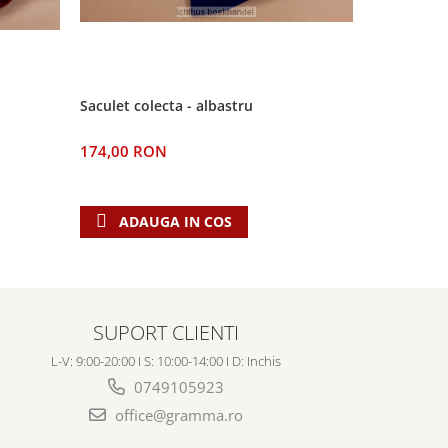
Saculet colecta - albastru
Set de pah
174,00 RON
15,00 RO
ADAUGA IN COS
ADAU
SUPORT CLIENTI
L-V: 9:00-20:00 I S: 10:00-14:00 I D: Inchis
0749105923
office@gramma.ro