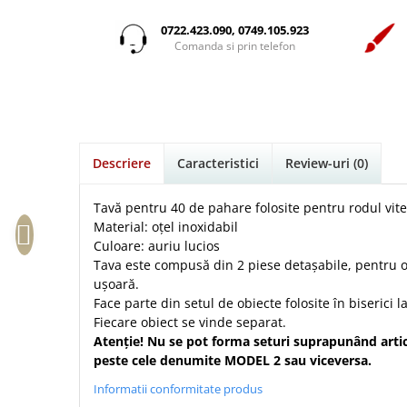
Istorie
Suport Pahar
Copii
Povesti care spun adevarul
Medii
Psihologie
Cluj-Napoca
0722.423.090, 0749.105.923
Mici
Cutie cu versete
Puiul Istet
Comanda si prin telefon
Filosofie
Iasi
Noul Testament
Display foto
R. C. Sproul
Alte studii
Oradea
Pentru adolescenti
Emblema auto
Romane
Critica de arta
Alte suveniruri
Pentru femei
Felicitare
cultura generala
Timothy Keller
Carti postale
Psihologie practica
Husă Biblie
Vestea buna pentru inimi micute
Jurnale
Descriere
Caracteristici
Review-uri
(0)
Stiinta
Instrumente de scris
Veveritele de la Marea Moarta
Magneti
Devotional zilnic
Pix metalic
Suport pahar
Viata crestina
Tavă pentru 40 de pahare folosite pentru rodul vit
Discipline spirituale
Pix plastic
Material: oțel inoxidabil
Tablouri
Culoare: auriu lucios
Rugaciune
Jocuri
Sibiu
Tava este compusă din 2 piese detașabile, pentru 
Eseuri
Jurnale
Alte suveniruri
ușoară.
Familie
Face parte din setul de obiecte folosite în biserici 
Carti postale
Jurnal de Rugaciune
Fiecare obiect se vinde separat.
Barbati
Jurnal
Limba Engleza
Atenție! Nu se pot forma seturi suprapunând art
Cresterea copiilor
Magneti
Limba Română
peste cele denumite MODEL 2 sau viceversa.
Femei
Suport pahar
Magneti
Informatii conformitate produs
Relatii
Tablouri
Foarte puternici