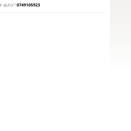
e ajutor?
0749105923