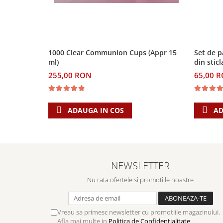
Biografii
Set cadou
Eseuri
Statuete
Marturii
Sticle apa
Romane
Suport pentru pahar
1000 Clear Communion Cups (Appr 15
Set de p
Meditatii
ml)
din stic
Tablouri
Pedagogie
255,00 RON
65,00 
Tablouri canvas
Poezii
Termos
Reviste
ADAUGA IN COS
AD
Sanatate
Teologie
A doua venire
Apologetica
NEWSLETTER
Dogmatica
Nu rata ofertele si promotiile noastre
Istoria Bisericii
Misiune
Viata crestina
Vreau sa primesc newsletter cu promotiile magazinului.
Afla mai multe in
Politica de Confidentialitate