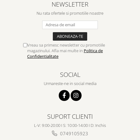
NEWSLETTER
Nu rata ofertele si promotiile noastre
Vreau sa primesc newsletter cu promotiile
magazinului. Afla mai multe in
Politica de
Confidentialitate
SOCIAL
Urmareste-ne in social media
SUPORT CLIENTI
L-V: 9:00-20:00 I S: 10:00-14:00 I D: Inchis
0749105923