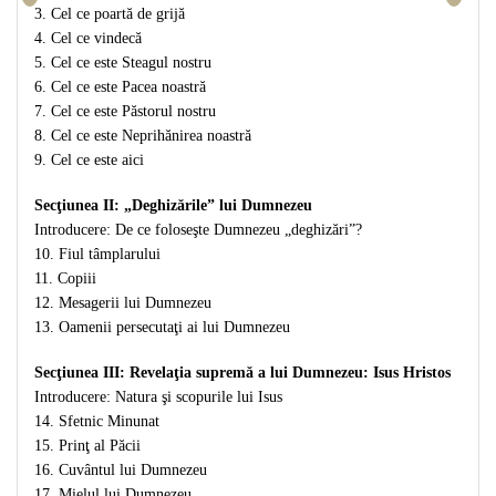
3. Cel ce poartă de grijă
Teologie
4. Cel ce vindecă
A doua venire
5. Cel ce este Steagul nostru
Apologetica
6. Cel ce este Pacea noastră
7. Cel ce este Păstorul nostru
Dogmatica
8. Cel ce este Neprihănirea noastră
Istoria Bisericii
9. Cel ce este aici
Misiune
Viata crestina
Secţiunea II: „Deghizările” lui Dumnezeu
Introducere: De ce foloseşte Dumnezeu „deghizări”?
Contemporaneitate
10. Fiul tâmplarului
Devotional
11. Copiii
Diverse
12. Mesagerii lui Dumnezeu
Lupta Spirituala
13. Oamenii persecutaţi ai lui Dumnezeu
Schimbarea caracterului
Secţiunea III: Revelaţia supremă a lui Dumnezeu: Isus Hristos
Slujire
Introducere: Natura şi scopurile lui Isus
Suferinta
14. Sfetnic Minunat
Viata din belsug
15. Prinţ al Păcii
Viata de zi cu zi
16. Cuvântul lui Dumnezeu
17. Mielul lui Dumnezeu