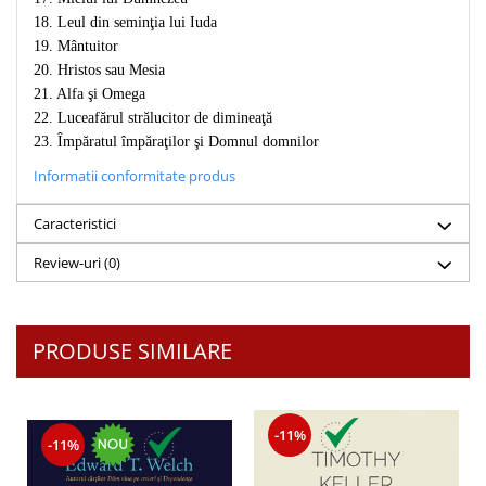
Despre afaceri
18. Leul din seminţia lui Iuda
Dezvoltare personala
19. Mântuitor
Leadership
20. Hristos sau Mesia
Mediu
21. Alfa şi Omega
Sanatate / nutritie
22. Luceafărul strălucitor de dimineaţă
23. Împăratul împăraţilor şi Domnul domnilor
Informatii conformitate produs
Caracteristici
Review-uri
(0)
PRODUSE SIMILARE
-11%
-11%