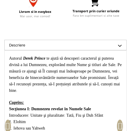
Accesorii birou
Instrumente teologice
Tablouri
Transport prin curier oriunde
Livram si in easybox
Rame foto
Transilvania
Alte studii
Fara km suplimentari si alte taxe
Mai usor, mai comod!
Tablouri din lemn
Atlase
Carti postale
Pungi cadou cu versete
Comentarii
Magneti
Puzzle
Dictionare
Descriere
Enciclopedii
Sacoșă
Literatura
Semne de carte
Autorul
Derek Prince
te ajută să descoperi caracterul şi puterea
Biografii
Set cadou
divină a lui Dumnezeu, explorând multe Nume şi titluri ale Sale. Pe
Eseuri
măsură ce ajungi să Îl cunoşti mai îndeaproape pe Dumnezeu, vei
Statuete
Marturii
beneficia de binecuvântările numeroaselor Sale promisiuni. Învață
Sticle apa
să-I recunoști prezența, să-I prețuiești atributele și să-L cunoști mai
Romane
bine.
Suport pentru pahar
Meditatii
Tablouri
Pedagogie
Cuprins:
Tablouri canvas
Secţiunea I: Dumnezeu revelat în Numele Sale
Poezii
Introducere: Unitate şi pluralitate: Tată, Fiu şi Duh Sfânt
Termos
Reviste
1. Elohim
Sanatate
2. Iehova sau Yahweh