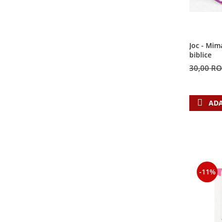
Joc - Mim
biblice
30,00 R
ADA
-11%