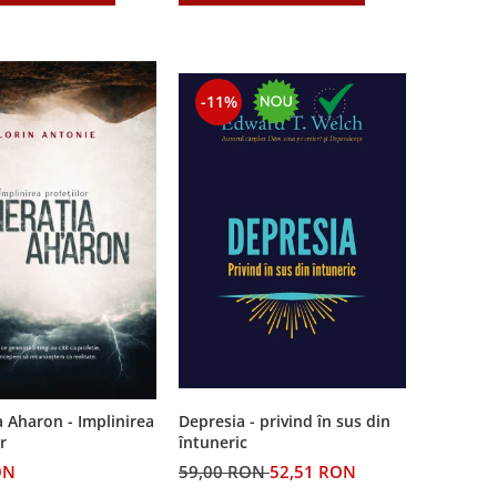
-11%
Depresia - privind în sus din
 Aharon - Implinirea
întuneric
r
59,00 RON
52,51 RON
ON