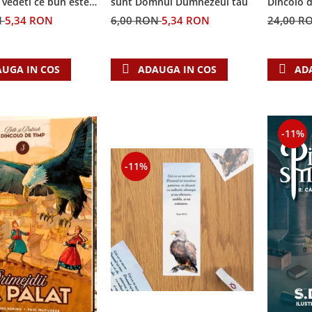
i vedeti ce bun este
sunt Domnul Dumnezeul tau
Dincolo 
N
5,34 RON
6,00 RON
5,34 RON
24,00 R
UGA IN COS
ADAUGA IN COS
AD
-11%
-11%