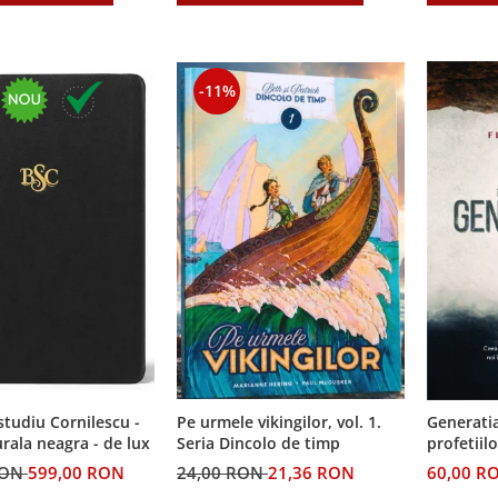
-11%
 studiu Cornilescu -
Pe urmele vikingilor, vol. 1.
Generatia
urala neagra - de lux
Seria Dincolo de timp
profetiilo
RON
599,00 RON
24,00 RON
21,36 RON
60,00 R