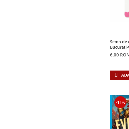
Semn de c
Bucurati-
6,00 RO
ADA
-11%