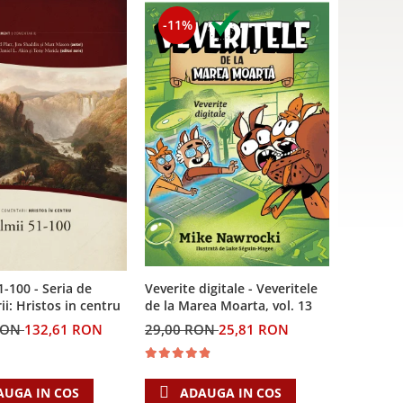
-11%
Veverite digitale - Veveritele
1-100 - Seria de
de la Marea Moarta, vol. 13
i: Hristos in centru
29,00 RON
25,81 RON
RON
132,61 RON
ADAUGA IN COS
AUGA IN COS