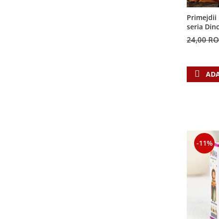
Contemporaneitate
Devotional
Primejdii 
seria Din
Diverse
24,00 R
Lupta Spirituala
Schimbarea caracterului
Slujire
ADA
Suferinta
Viata din belsug
Viata de zi cu zi
Despre afaceri
Dezvoltare personala
-11%
Leadership
Mediu
Sanatate / nutritie