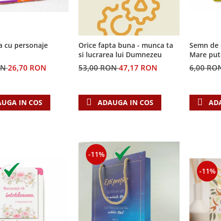
a cu personaje
Semn de 
Orice fapta buna - munca ta
Mare put
si lucrarea lui Dumnezeu
ON
26,70 RON
6,00 RO
53,00 RON
47,17 RON
UGA IN COS
AD
ADAUGA IN COS
-11%
-11%