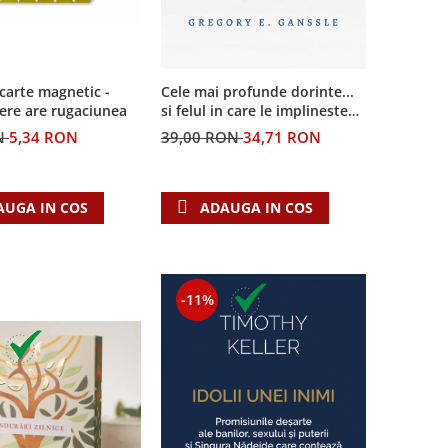
carte magnetic -
Cele mai profunde dorinte...
ere are rugaciunea
si felul in care le implineste
invatatura crestina
N
5,34 RON
39,00 RON
34,71 RON
AUGA IN COS
ADAUGA IN COS
-11%