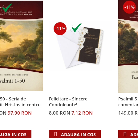
-11%
-11%
50 - Seria de
Felicitare - Sincere
Psalmii 5
i: Hristos in centru
Condoleante!
comentari
RON
97,90 RON
8,00 RON
7,12 RON
149,00 
UGA IN COS
ADAUGA IN COS
AD