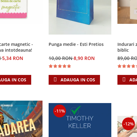
Punga medie - Esti Pretios
arte magnetic -
Indurari 
va intotdeauna!
biblic
10,00 RON
8,90 RON
N
5,34 RON
89,00 R
ADAUGA IN COS
UGA IN COS
AD
-11%
-12%