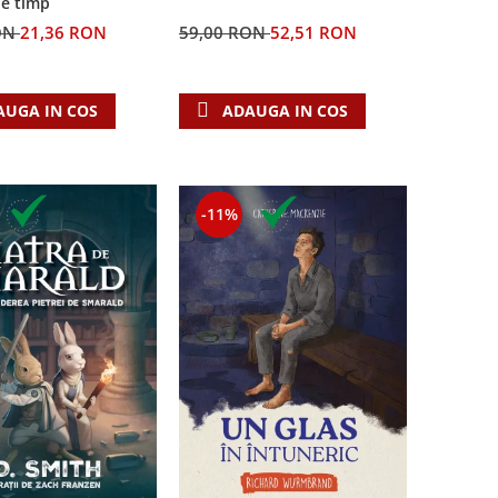
de timp
ON
21,36 RON
59,00 RON
52,51 RON
AUGA IN COS
ADAUGA IN COS
-11%