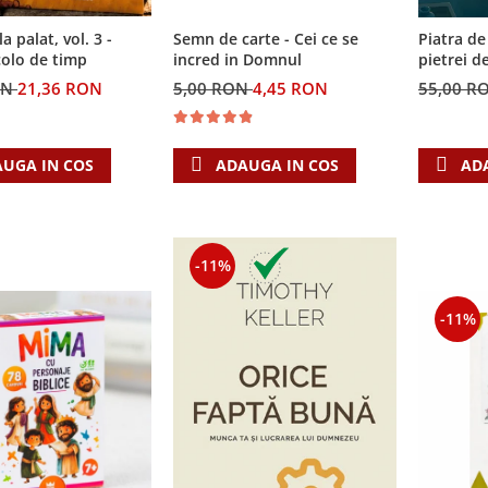
Semn de carte - Cei ce se
la palat, vol. 3 -
Piatra de
incred in Domnul
colo de timp
pietrei d
5,00 RON
4,45 RON
ON
21,36 RON
55,00 R
ADAUGA IN COS
UGA IN COS
AD
-11%
-11%