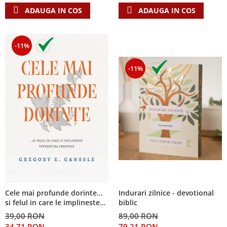
ADAUGA IN COS
ADAUGA IN COS
-11%
-11%
Cele mai profunde dorinte...
Indurari zilnice - devotional
si felul in care le implineste
biblic
invatatura crestina
39,00 RON
89,00 RON
34,71 RON
79,21 RON