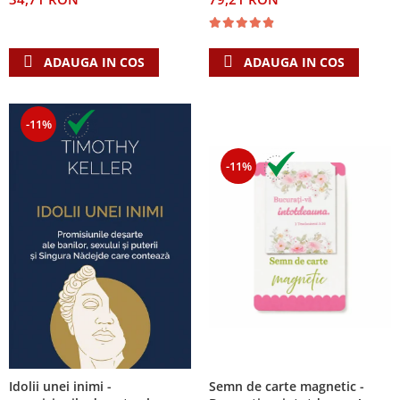
ADAUGA IN COS
ADAUGA IN COS
-11%
-11%
Semn de carte magnetic -
Idolii unei inimi -