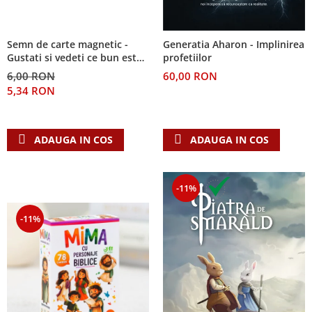
Semn de carte magnetic -
Generatia Aharon - Implinirea
Gustati si vedeti ce bun este
profetiilor
Domnul!
6,00 RON
60,00 RON
5,34 RON
ADAUGA IN COS
ADAUGA IN COS
-11%
-11%