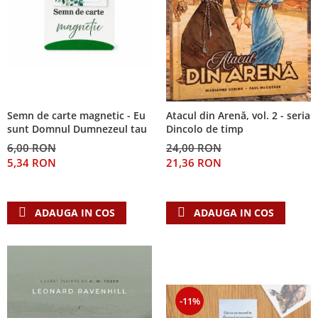
Semn de carte magnetic - Eu
Atacul din Arenă, vol. 2 - seria
sunt Domnul Dumnezeul tau
Dincolo de timp
6,00 RON
24,00 RON
5,34 RON
21,36 RON
ADAUGA IN COS
ADAUGA IN COS
-11%