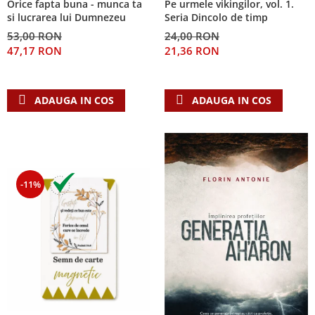
Orice fapta buna - munca ta
Pe urmele vikingilor, vol. 1.
Despre afaceri
si lucrarea lui Dumnezeu
Seria Dincolo de timp
Dezvoltare personala
53,00 RON
24,00 RON
Leadership
47,17 RON
21,36 RON
Mediu
Sanatate / nutritie
ADAUGA IN COS
ADAUGA IN COS
-11%