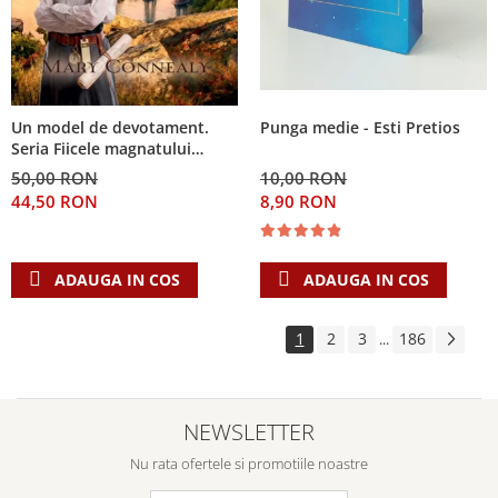
Punga medie - Esti Pretios
Un model de devotament.
Seria Fiicele magnatului
forestier 3
10,00 RON
50,00 RON
8,90 RON
44,50 RON
ADAUGA IN COS
ADAUGA IN COS
1
2
3
186
...
NEWSLETTER
Nu rata ofertele si promotiile noastre