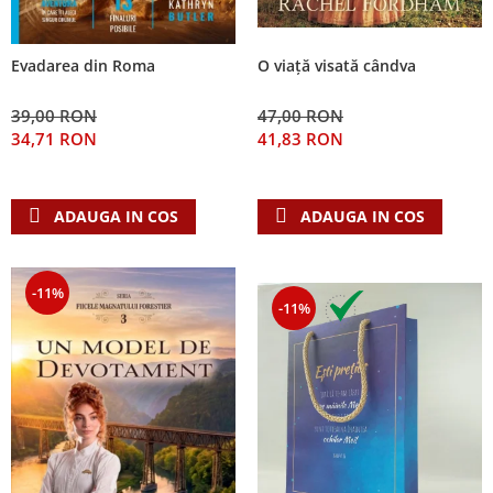
Evadarea din Roma
O viață visată cândva
39,00 RON
47,00 RON
34,71 RON
41,83 RON
ADAUGA IN COS
ADAUGA IN COS
-11%
-11%