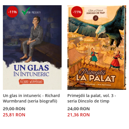
-11%
-11%
Un glas in intuneric - Richard
Primejdii la palat, vol. 3 -
Wurmbrand (seria biografii)
seria Dincolo de timp
29,00 RON
24,00 RON
25,81 RON
21,36 RON