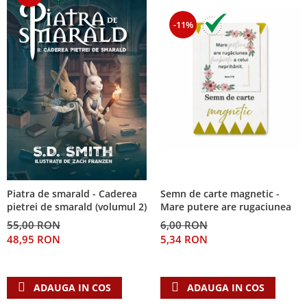
-11%
Piatra de smarald - Caderea
Semn de carte magnetic -
pietrei de smarald (volumul 2)
Mare putere are rugaciunea
55,00 RON
6,00 RON
48,95 RON
5,34 RON
ADAUGA IN COS
ADAUGA IN COS