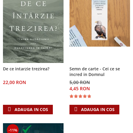
De ce intarzie trezirea?
Semn de carte - Cei ce se
incred in Domnul
22,00 RON
5,00 RON
4,45 RON
ADAUGA IN COS
ADAUGA IN COS
-11%