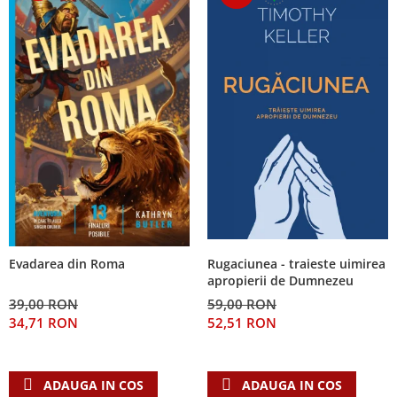
Rugaciunea - traieste uimirea
Evadarea din Roma
apropierii de Dumnezeu
59,00 RON
39,00 RON
52,51 RON
34,71 RON
ADAUGA IN COS
ADAUGA IN COS