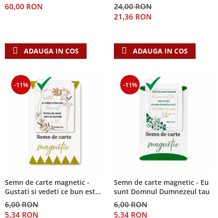
60,00 RON
24,00 RON
Teologie
21,36 RON
A doua venire
Apologetica
ADAUGA IN COS
ADAUGA IN COS
Dogmatica
Istoria Bisericii
Misiune
-11%
-11%
Viata crestina
Contemporaneitate
Devotional
Diverse
Lupta Spirituala
Schimbarea caracterului
Slujire
Suferinta
Semn de carte magnetic -
Semn de carte magnetic - Eu
Gustati si vedeti ce bun este
sunt Domnul Dumnezeul tau
Viata din belsug
Domnul!
6,00 RON
6,00 RON
Viata de zi cu zi
5,34 RON
5,34 RON