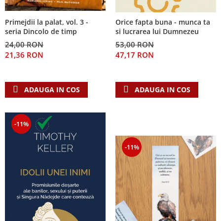
Primejdii la palat, vol. 3 -
Orice fapta buna - munca ta
seria Dincolo de timp
si lucrarea lui Dumnezeu
24,00 RON
53,00 RON
21,36 RON
47,17 RON
ADAUGA IN COS
ADAUGA IN COS
-11%
-11%