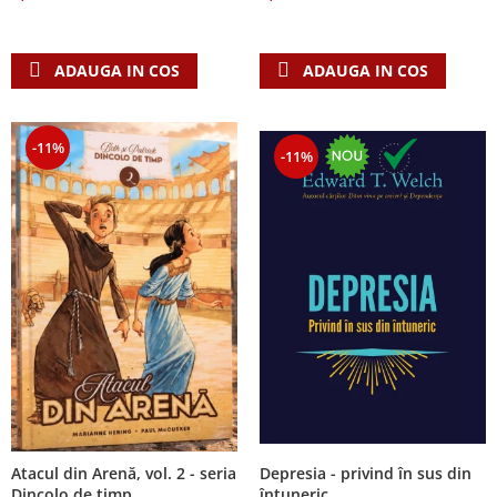
Despre afaceri
Dezvoltare personala
Leadership
ADAUGA IN COS
ADAUGA IN COS
Mediu
Sanatate / nutritie
-11%
-11%
Atacul din Arenă, vol. 2 - seria
Depresia - privind în sus din
Dincolo de timp
întuneric