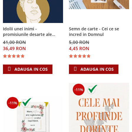
Semn de carte - Cei ce se
Idolii unei inimi -
incred in Domnul
promisiunile desarte ale
banilor, sexului si puterii si
5,00 RON
41,00 RON
Singura Nadejde care
4,45 RON
36,49 RON
conteaza
ADAUGA IN COS
ADAUGA IN COS
-11%
-11%