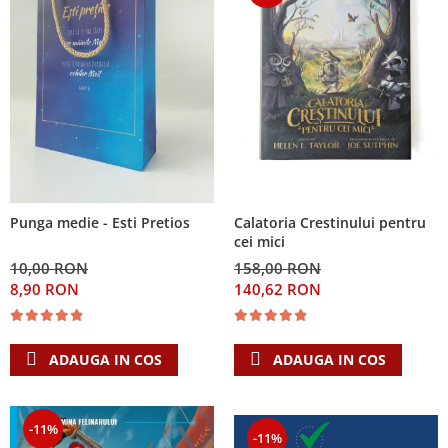
Calatoria Crestinului pentru
Punga medie - Esti Pretios
cei mici
158,00 RON
10,00 RON
140,62 RON
8,90 RON
ADAUGA IN COS
ADAUGA IN COS
-11%
-11%