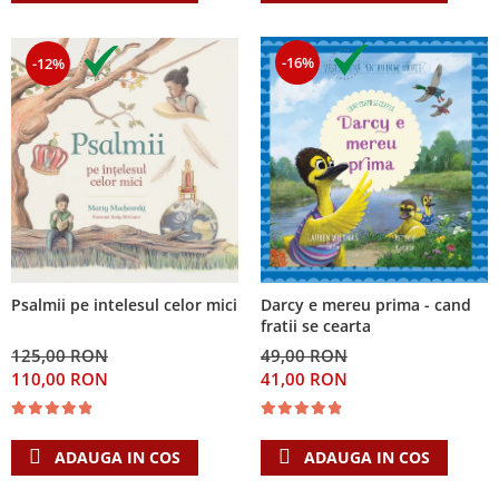
-16%
-12%
Psalmii pe intelesul celor mici
Darcy e mereu prima - cand
fratii se cearta
125,00 RON
49,00 RON
110,00 RON
41,00 RON
ADAUGA IN COS
ADAUGA IN COS