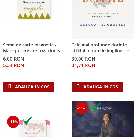
Semn de carte magnetic -
Cele mai profunde dorinte...
Mare putere are rugaciunea
si felul in care le implineste
invatatura crestina
6,00 RON
39,00 RON
5,34 RON
34,71 RON
ADAUGA IN COS
ADAUGA IN COS
-11%
-11%