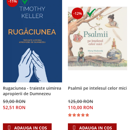
-11%
-12%
Psalmii pe intelesul celor mici
Rugaciunea - traieste uimirea
apropierii de Dumnezeu
125,00 RON
59,00 RON
110,00 RON
52,51 RON
ADAUGA IN COS
ADAUGA IN COS