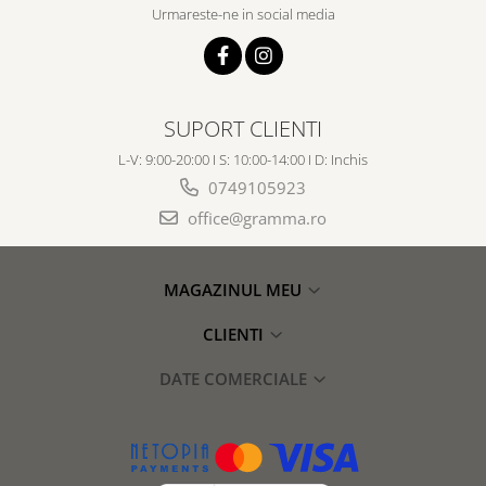
Urmareste-ne in social media
SUPORT CLIENTI
L-V: 9:00-20:00 I S: 10:00-14:00 I D: Inchis
0749105923
office@gramma.ro
MAGAZINUL MEU
CLIENTI
DATE COMERCIALE