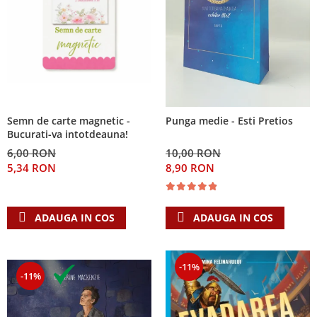
Semn de carte magnetic -
Punga medie - Esti Pretios
Bucurati-va intotdeauna!
6,00 RON
10,00 RON
5,34 RON
8,90 RON
ADAUGA IN COS
ADAUGA IN COS
-11%
-11%