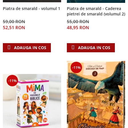
Piatra de smarald - volumul 1
Piatra de smarald - Caderea
pietrei de smarald (volumul 2)
59,00 RON
55,00 RON
52,51 RON
48,95 RON
ADAUGA IN COS
ADAUGA IN COS
-11%
-11%