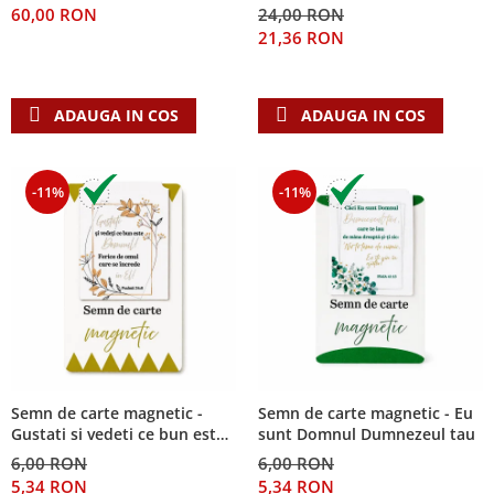
60,00 RON
24,00 RON
Teologie
21,36 RON
A doua venire
Apologetica
ADAUGA IN COS
ADAUGA IN COS
Dogmatica
Istoria Bisericii
Misiune
-11%
-11%
Viata crestina
Contemporaneitate
Devotional
Diverse
Lupta Spirituala
Schimbarea caracterului
Slujire
Suferinta
Semn de carte magnetic -
Semn de carte magnetic - Eu
Gustati si vedeti ce bun este
sunt Domnul Dumnezeul tau
Viata din belsug
Domnul!
6,00 RON
6,00 RON
Viata de zi cu zi
5,34 RON
5,34 RON