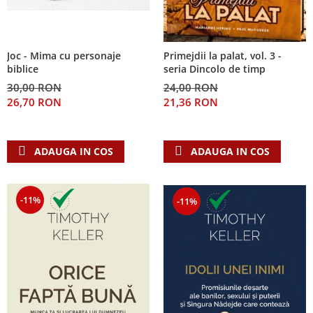
Joc - Mima cu personaje
Primejdii la palat, vol. 3 -
biblice
seria Dincolo de timp
30,00 RON
24,00 RON
26,70 RON
21,36 RON
ADAUGA IN COS
ADAUGA IN COS
-11%
-11%