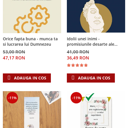
Idolii unei inimi -
Orice fapta buna - munca ta
promisiunile desarte ale
si lucrarea lui Dumnezeu
banilor, sexului si puterii si
41,00 RON
53,00 RON
Singura Nadejde care
36,49 RON
47,17 RON
conteaza
ADAUGA IN COS
ADAUGA IN COS
-11%
-11%