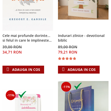
Cele mai profunde dorinte...
Indurari zilnice - devotional
si felul in care le implineste
biblic
invatatura crestina
39,00 RON
89,00 RON
34,71 RON
79,21 RON
ADAUGA IN COS
ADAUGA IN COS
-11%
-11%