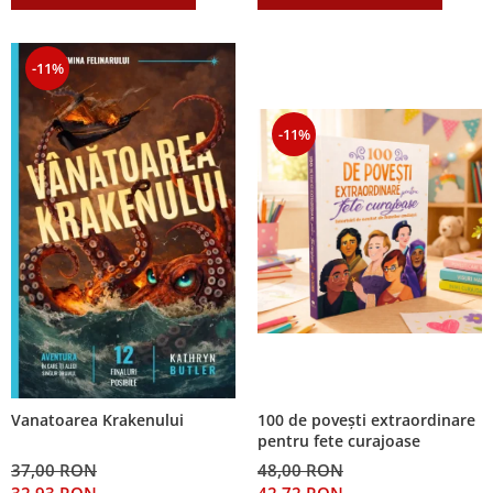
-11%
-11%
100 de povești extraordinare
Vanatoarea Krakenului
pentru fete curajoase
48,00 RON
37,00 RON