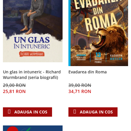
Un glas in intuneric - Richard
Evadarea din Roma
Wurmbrand (seria biografii)
29,00 RON
39,00 RON
25,81 RON
34,71 RON
ADAUGA IN COS
ADAUGA IN COS