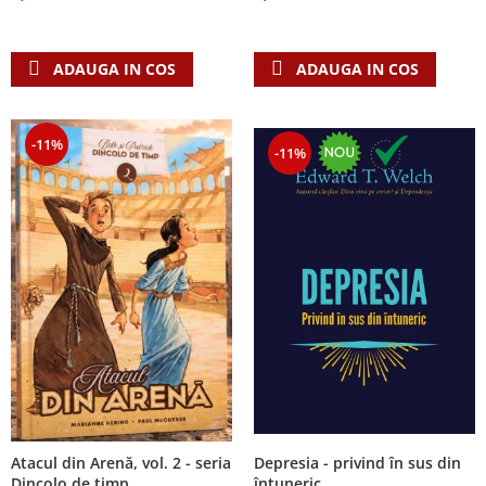
Despre afaceri
Dezvoltare personala
Leadership
ADAUGA IN COS
ADAUGA IN COS
Mediu
Sanatate / nutritie
-11%
-11%
Atacul din Arenă, vol. 2 - seria
Depresia - privind în sus din
Dincolo de timp
întuneric