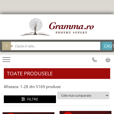
Editura Gramma.ro
Carti
Biblii
Cadouri
Cadouri Gramma.ro
Personalizeaza
Resurse Biserica
Suvenir
brelocuri
Brelocuri
Adolescenti
Brosuri evanghelizare
Cu condordanta si explicatii
Agende
Tavi impartasanie
Alba Iulia
Cana_Gramma
Pix metal
Biblii
Carte cadou
Pentru viata deplina
Breloc
Pahare
Carti Postale
Cutie cu cadouri
Pix Plastic
Arad
Biografii/Marturii
Carti cu versete
Cartonate
Bucatarie
Saculeti colecta
Felicitari
sticle apa
Consiliere/ Psihologie
Alte suveniruri
Brosuri Evanghelizare
Foarte mari
Calendar 365 de zile
Cani
fete de perna
Termos
Copii
Mari
Carte cadou
Calendare
Carti postale
De lux
Geanta din panza
Biblii
Cele mai frumoase istorisiri
Cani
magneti
TOATE PRODUSELE
carti cu sunete
Mari
Jurnale
Consiliere
Cani
Suport Pahar
Carti de colorat
Medii
magneti
Copii
Cani limba engleza
Tablouri
Afiseaza:
1-
28
din
5169
produse
Carti in limba engleza
Noua Traducere Romana (NTR)
Obiecte decorative - lemn
Cani limba romana
Bran
Copiii sub 7 ani
Cartonate (board)
Alte traduceri
cani termoizolante
Oglinzi de poseta
Carti postale
FILTRE
Devotional
Cultura generala
Biblia Ucenicului
cani engleza
Magneti
Pachete cadou
Devotionale zilnice
Editura Nepsis
Biblia_deschisa
cani ceramica
Suport pahar
Enciclopedii