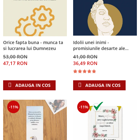
Idolii unei inimi -
Orice fapta buna - munca ta
promisiunile desarte ale
si lucrarea lui Dumnezeu
banilor, sexului si puterii si
41,00 RON
53,00 RON
Singura Nadejde care
36,49 RON
47,17 RON
conteaza
ADAUGA IN COS
ADAUGA IN COS
-11%
-11%