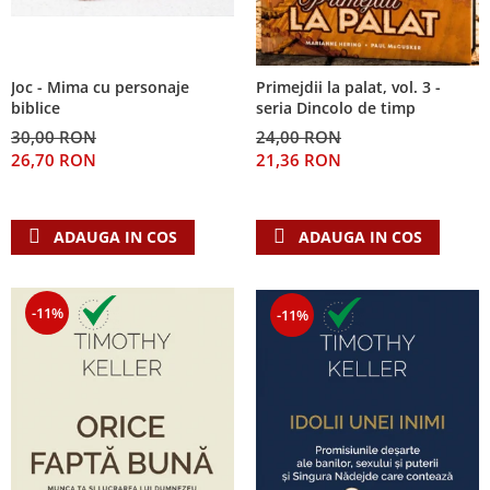
Joc - Mima cu personaje
Primejdii la palat, vol. 3 -
biblice
seria Dincolo de timp
30,00 RON
24,00 RON
26,70 RON
21,36 RON
ADAUGA IN COS
ADAUGA IN COS
-11%
-11%