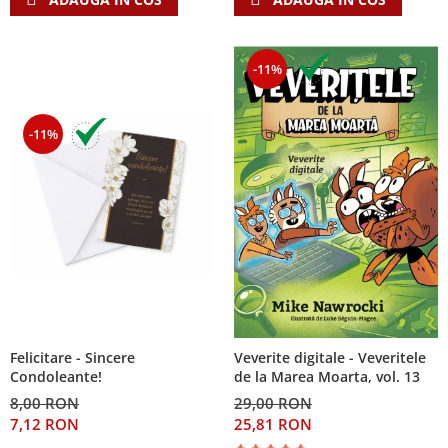
Discipline spirituale
Pix plastic
Tablouri
Rugaciune
Jocuri
Sibiu
Eseuri
Jurnale
Alte suveniruri
-11%
Familie
Carti postale
Jurnal de Rugaciune
Barbati
Jurnal
Limba Engleza
-11%
Cresterea copiilor
Magneti
Limba Română
Femei
Suport pahar
Magneti
Relatii
Tablouri
Foarte puternici
Sexualitate
Sinaia
Ornament
Tineri
Magneti
Pentru birou
Viata de familie
Suport pahar
Pentru copii
Harfe / Partituri
Timisoara
Obiecte decorative
Instrumente pastorale
Alte suveniruri
Oglinda
Felicitare - Sincere
Veverite digitale - Veveritele
Consiliere
Carti postale
Pix+Semn de carte
Condoleante!
de la Marea Moarta, vol. 13
Despre biserica
Jurnale
8,00 RON
29,00 RON
Portofel
Predici/ Schite de predici
Magneti
7,12 RON
25,81 RON
Produse din lemn
Resurse studiu biblic
Suport pahar