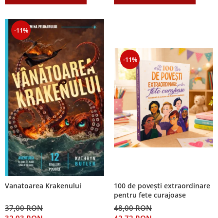
-11%
-11%
100 de povești extraordinare
Vanatoarea Krakenului
pentru fete curajoase
48,00 RON
37,00 RON