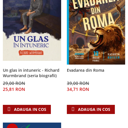
Un glas in intuneric - Richard
Evadarea din Roma
Wurmbrand (seria biografii)
29,00 RON
39,00 RON
25,81 RON
34,71 RON
ADAUGA IN COS
ADAUGA IN COS