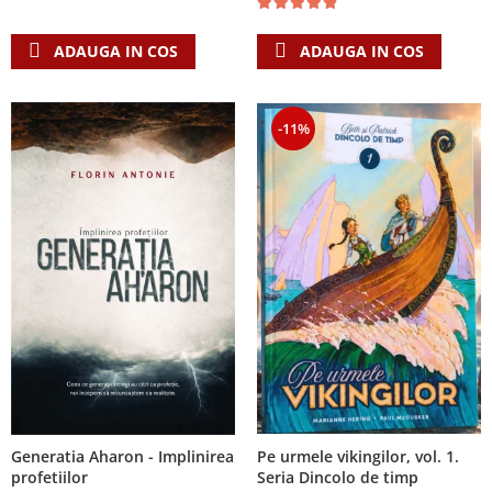
Accesorii birou
Instrumente teologice
Tablouri
Rame foto
Transilvania
ADAUGA IN COS
ADAUGA IN COS
Alte studii
Tablouri din lemn
Atlase
Carti postale
Pungi cadou cu versete
Comentarii
Magneti
-11%
Puzzle
Dictionare
Enciclopedii
Sacoșă
Literatura
Semne de carte
Biografii
Set cadou
Eseuri
Statuete
Marturii
Sticle apa
Romane
Suport pentru pahar
Meditatii
Tablouri
Pedagogie
Tablouri canvas
Poezii
Termos
Reviste
Generatia Aharon - Implinirea
Pe urmele vikingilor, vol. 1.
profetiilor
Seria Dincolo de timp
Sanatate