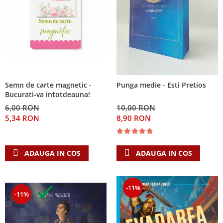
Semn de carte magnetic -
Punga medie - Esti Pretios
Bucurati-va intotdeauna!
6,00 RON
10,00 RON
5,34 RON
8,90 RON
ADAUGA IN COS
ADAUGA IN COS
-11%
-11%