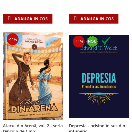
Despre afaceri
Dezvoltare personala
Leadership
ADAUGA IN COS
ADAUGA IN COS
Mediu
Sanatate / nutritie
-11%
-11%
Atacul din Arenă, vol. 2 - seria
Depresia - privind în sus din
Dincolo de timp
întuneric