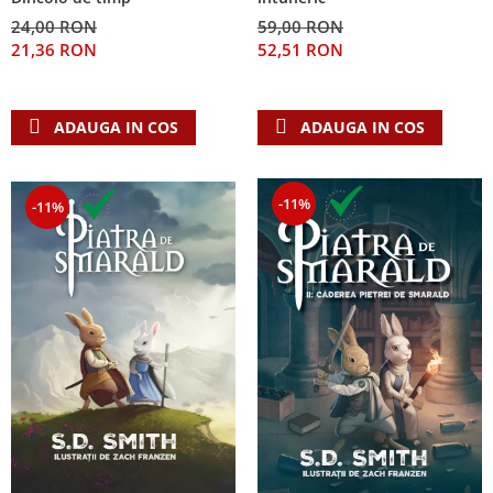
24,00 RON
59,00 RON
21,36 RON
52,51 RON
ADAUGA IN COS
ADAUGA IN COS
-11%
-11%