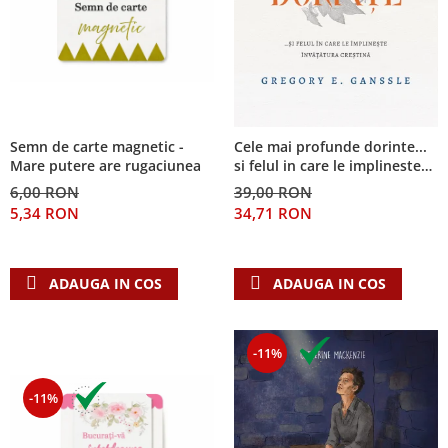
Semn de carte magnetic -
Cele mai profunde dorinte...
Mare putere are rugaciunea
si felul in care le implineste
invatatura crestina
6,00 RON
39,00 RON
5,34 RON
34,71 RON
ADAUGA IN COS
ADAUGA IN COS
-11%
-11%