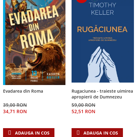
Rugaciunea - traieste uimirea
Evadarea din Roma
apropierii de Dumnezeu
59,00 RON
39,00 RON
52,51 RON
34,71 RON
ADAUGA IN COS
ADAUGA IN COS