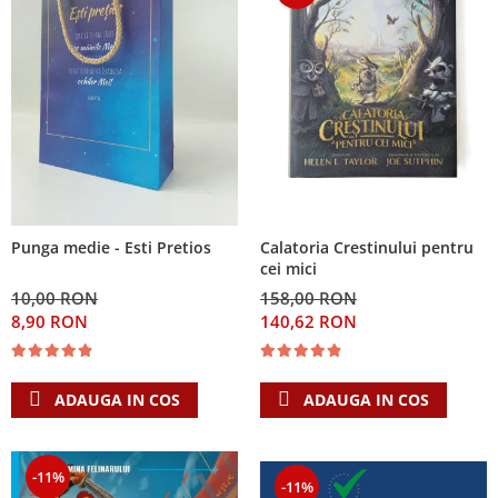
Calatoria Crestinului pentru
Punga medie - Esti Pretios
cei mici
158,00 RON
10,00 RON
140,62 RON
8,90 RON
ADAUGA IN COS
ADAUGA IN COS
-11%
-11%