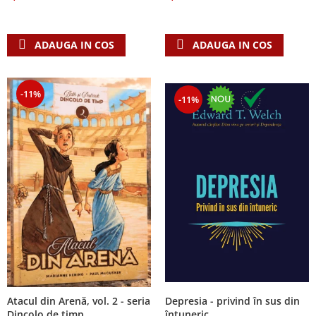
Despre afaceri
Dezvoltare personala
Leadership
ADAUGA IN COS
ADAUGA IN COS
Mediu
Sanatate / nutritie
-11%
-11%
Atacul din Arenă, vol. 2 - seria
Depresia - privind în sus din
Dincolo de timp
întuneric