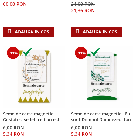
60,00 RON
24,00 RON
Teologie
21,36 RON
A doua venire
Apologetica
ADAUGA IN COS
ADAUGA IN COS
Dogmatica
Istoria Bisericii
Misiune
-11%
-11%
Viata crestina
Contemporaneitate
Devotional
Diverse
Lupta Spirituala
Schimbarea caracterului
Slujire
Suferinta
Semn de carte magnetic -
Semn de carte magnetic - Eu
Gustati si vedeti ce bun este
sunt Domnul Dumnezeul tau
Viata din belsug
Domnul!
6,00 RON
6,00 RON
Viata de zi cu zi
5,34 RON
5,34 RON