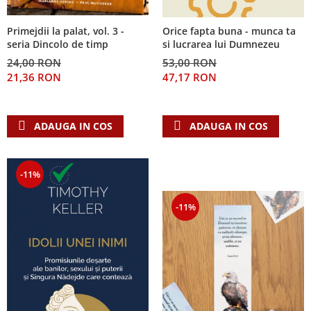
Primejdii la palat, vol. 3 -
Orice fapta buna - munca ta
seria Dincolo de timp
si lucrarea lui Dumnezeu
24,00 RON
53,00 RON
21,36 RON
47,17 RON
ADAUGA IN COS
ADAUGA IN COS
-11%
-11%