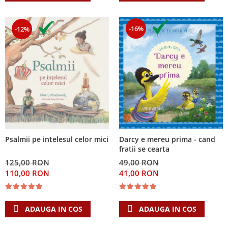
-16%
-12%
Psalmii pe intelesul celor mici
Darcy e mereu prima - cand
fratii se cearta
125,00 RON
49,00 RON
110,00 RON
41,00 RON
ADAUGA IN COS
ADAUGA IN COS