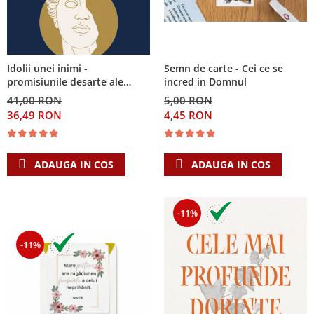
Semn de carte - Cei ce se
Idolii unei inimi -
incred in Domnul
promisiunile desarte ale
banilor, sexului si puterii si
5,00 RON
41,00 RON
Singura Nadejde care
4,45 RON
36,49 RON
conteaza
ADAUGA IN COS
ADAUGA IN COS
-11%
-11%