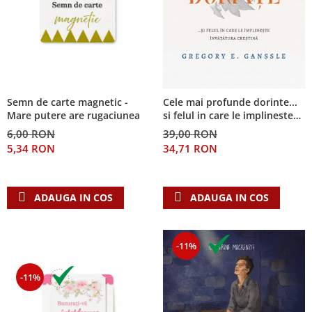
Semn de carte magnetic -
Cele mai profunde dorinte...
Mare putere are rugaciunea
si felul in care le implineste
invatatura crestina
6,00 RON
39,00 RON
5,34 RON
34,71 RON
ADAUGA IN COS
ADAUGA IN COS
-11%
-11%