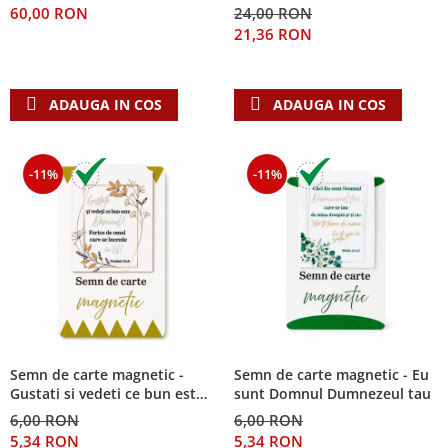
60,00 RON
24,00 RON
Teologie
21,36 RON
A doua venire
Apologetica
ADAUGA IN COS
ADAUGA IN COS
Dogmatica
Istoria Bisericii
Misiune
-11%
-11%
Viata crestina
Contemporaneitate
Devotional
Diverse
Lupta Spirituala
Schimbarea caracterului
Slujire
Suferinta
Semn de carte magnetic -
Semn de carte magnetic - Eu
Gustati si vedeti ce bun este
sunt Domnul Dumnezeul tau
Viata din belsug
Domnul!
6,00 RON
6,00 RON
Viata de zi cu zi
5,34 RON
5,34 RON