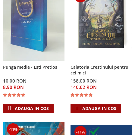
Calatoria Crestinului pentru
Punga medie - Esti Pretios
cei mici
158,00 RON
10,00 RON
140,62 RON
8,90 RON
ADAUGA IN COS
ADAUGA IN COS
-11%
-11%