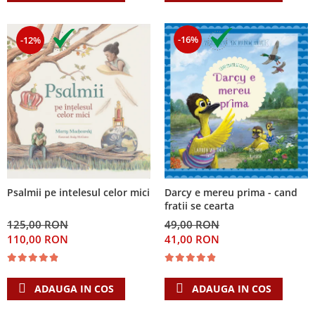
-16%
-12%
Psalmii pe intelesul celor mici
Darcy e mereu prima - cand
fratii se cearta
125,00 RON
49,00 RON
110,00 RON
41,00 RON
ADAUGA IN COS
ADAUGA IN COS