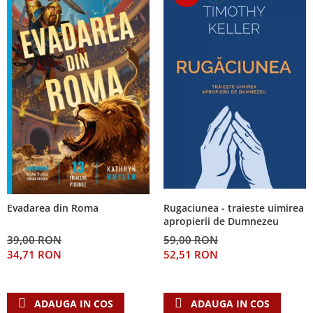
Rugaciunea - traieste uimirea
Evadarea din Roma
apropierii de Dumnezeu
59,00 RON
39,00 RON
52,51 RON
34,71 RON
ADAUGA IN COS
ADAUGA IN COS