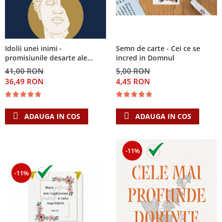
Semn de carte - Cei ce se
Idolii unei inimi -
incred in Domnul
promisiunile desarte ale
banilor, sexului si puterii si
5,00 RON
41,00 RON
Singura Nadejde care
4,45 RON
36,49 RON
conteaza
ADAUGA IN COS
ADAUGA IN COS
-11%
-11%