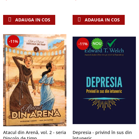
Despre afaceri
Dezvoltare personala
Leadership
ADAUGA IN COS
ADAUGA IN COS
Mediu
Sanatate / nutritie
-11%
-11%
Atacul din Arenă, vol. 2 - seria
Depresia - privind în sus din
Dincolo de timp
întuneric