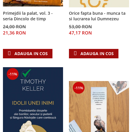
Primejdii la palat, vol. 3 -
Orice fapta buna - munca ta
seria Dincolo de timp
si lucrarea lui Dumnezeu
24,00 RON
53,00 RON
21,36 RON
47,17 RON
ADAUGA IN COS
ADAUGA IN COS
-11%
-11%