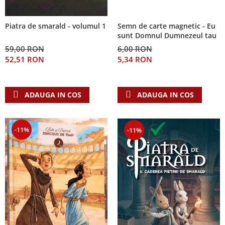
Semn de carte magnetic - Eu
Piatra de smarald - volumul 1
sunt Domnul Dumnezeul tau
6,00 RON
59,00 RON
5,34 RON
52,51 RON
ADAUGA IN COS
ADAUGA IN COS
-11%
-11%