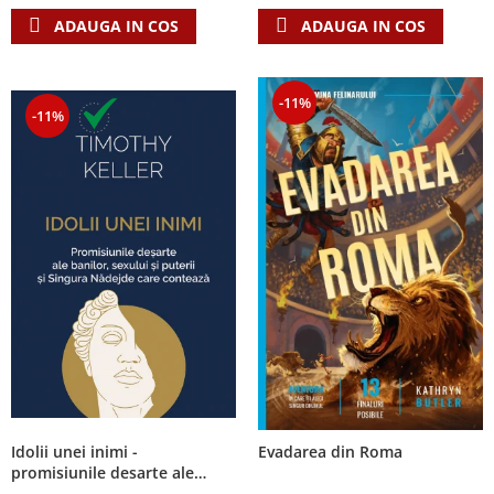
ADAUGA IN COS
ADAUGA IN COS
-11%
-11%
Idolii unei inimi -
Evadarea din Roma
promisiunile desarte ale
banilor, sexului si puterii si