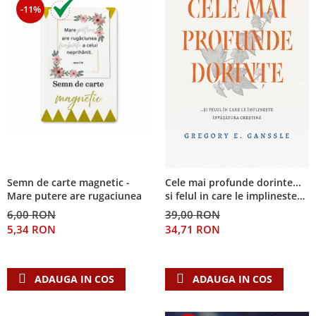
-11%
Semn de carte magnetic -
Cele mai profunde dorinte...
Mare putere are rugaciunea
si felul in care le implineste
invatatura crestina
6,00 RON
39,00 RON
5,34 RON
34,71 RON
ADAUGA IN COS
ADAUGA IN COS