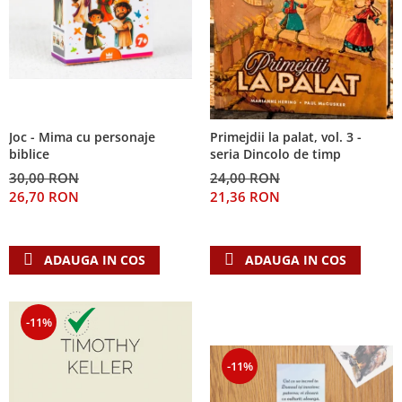
Joc - Mima cu personaje
Primejdii la palat, vol. 3 -
biblice
seria Dincolo de timp
30,00 RON
24,00 RON
26,70 RON
21,36 RON
ADAUGA IN COS
ADAUGA IN COS
-11%
-11%