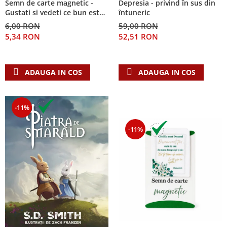
Semn de carte magnetic -
Depresia - privind în sus din
Despre afaceri
Gustati si vedeti ce bun este
întuneric
Dezvoltare personala
Domnul!
6,00 RON
59,00 RON
Leadership
5,34 RON
52,51 RON
Mediu
Sanatate / nutritie
ADAUGA IN COS
ADAUGA IN COS
-11%
-11%