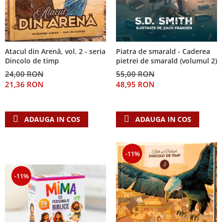
Piatra de smarald - Caderea
Atacul din Arenă, vol. 2 - seria
pietrei de smarald (volumul 2)
Dincolo de timp
55,00 RON
24,00 RON
48,95 RON
21,36 RON
ADAUGA IN COS
ADAUGA IN COS
-11%
-11%