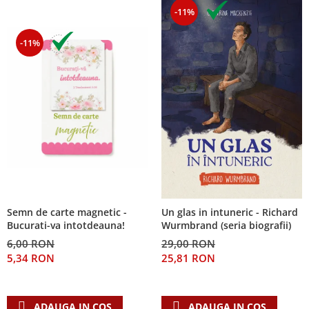
-11%
-11%
Semn de carte magnetic -
Un glas in intuneric - Richard
Bucurati-va intotdeauna!
Wurmbrand (seria biografii)
6,00 RON
29,00 RON
5,34 RON
25,81 RON
ADAUGA IN COS
ADAUGA IN COS