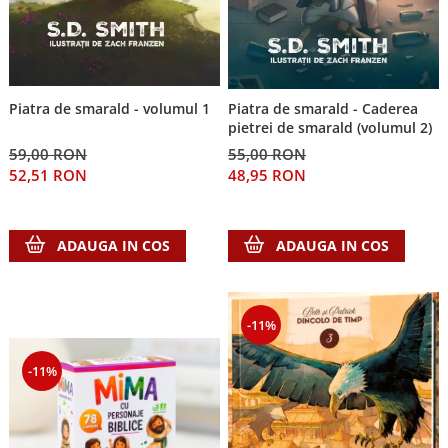
Piatra de smarald - volumul 1
Piatra de smarald - Caderea
pietrei de smarald (volumul 2)
59,00 RON
55,00 RON
52,51 RON
48,95 RON
ADAUGA IN COS
ADAUGA IN COS
-11%
-11%