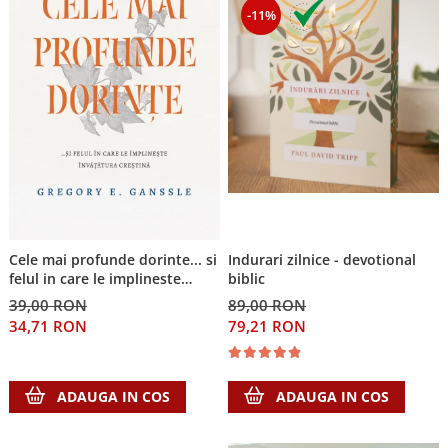
-11%
Cele mai profunde dorinte... si
Indurari zilnice - devotional
felul in care le implineste
biblic
invatatura crestina
39,00 RON
89,00 RON
34,71 RON
79,21 RON
ADAUGA IN COS
ADAUGA IN COS