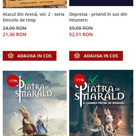
Depresia - privind în sus din
Atacul din Arenă, vol. 2 - seria
întuneric
Dincolo de timp
59,00 RON
24,00 RON
52,51 RON
21,36 RON
ADAUGA IN COS
ADAUGA IN COS
-11%
-11%