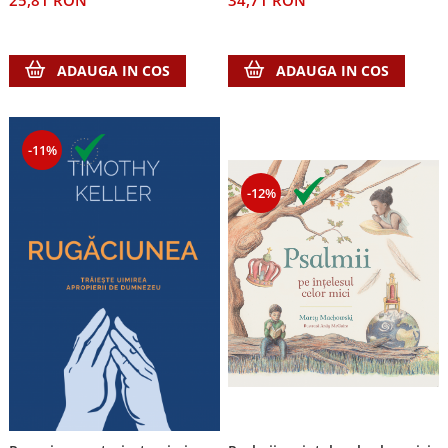
25,81 RON
34,71 RON
ADAUGA IN COS
ADAUGA IN COS
-11%
-12%