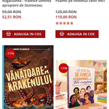
Rugaciunea - traieste uimirea
Psalmii pe intelesul celor mici
apropierii de Dumnezeu
59,00 RON
125,00 RON
52,51 RON
110,00 RON
ADAUGA IN COS
ADAUGA IN COS
-11%
-11%