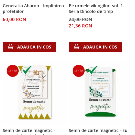
Generatia Aharon - Implinirea
Pe urmele vikingilor, vol. 1.
Teologie
profetiilor
Seria Dincolo de timp
A doua venire
60,00 RON
24,00 RON
Apologetica
21,36 RON
Dogmatica
Istoria Bisericii
ADAUGA IN COS
ADAUGA IN COS
Misiune
Viata crestina
Contemporaneitate
-11%
-11%
Devotional
Diverse
Lupta Spirituala
Schimbarea caracterului
Slujire
Suferinta
Viata din belsug
Viata de zi cu zi
Semn de carte magnetic -
Semn de carte magnetic - Eu