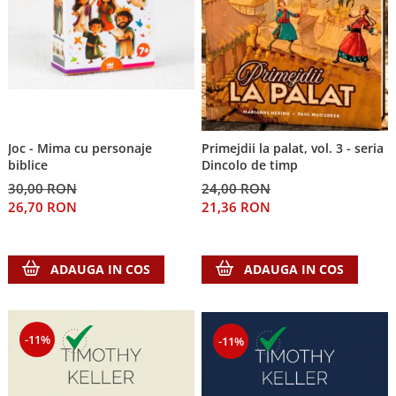
Joc - Mima cu personaje
Primejdii la palat, vol. 3 - seria
biblice
Dincolo de timp
30,00 RON
24,00 RON
26,70 RON
21,36 RON
ADAUGA IN COS
ADAUGA IN COS
-11%
-11%