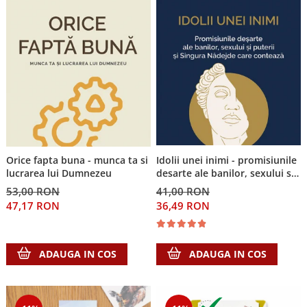
Idolii unei inimi - promisiunile
Orice fapta buna - munca ta si
desarte ale banilor, sexului si
lucrarea lui Dumnezeu
puterii si Singura Nadejde care
41,00 RON
53,00 RON
conteaza
36,49 RON
47,17 RON
ADAUGA IN COS
ADAUGA IN COS