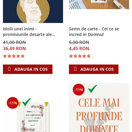
Semn de carte - Cei ce se
Idolii unei inimi -
incred in Domnul
promisiunile desarte ale
banilor, sexului si puterii si
5,00 RON
41,00 RON
Singura Nadejde care
4,45 RON
36,49 RON
conteaza
ADAUGA IN COS
ADAUGA IN COS
-11%
-11%