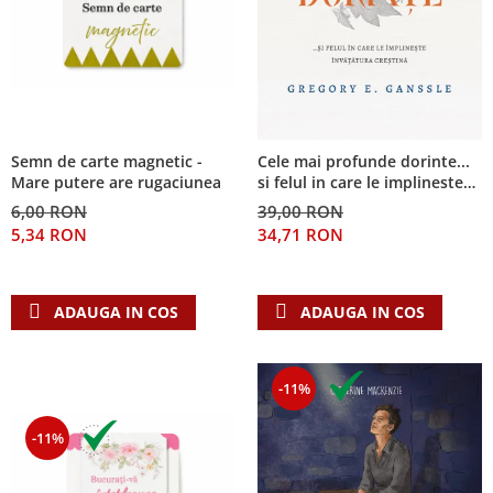
Semn de carte magnetic -
Cele mai profunde dorinte...
Mare putere are rugaciunea
si felul in care le implineste
invatatura crestina
6,00 RON
39,00 RON
5,34 RON
34,71 RON
ADAUGA IN COS
ADAUGA IN COS
-11%
-11%