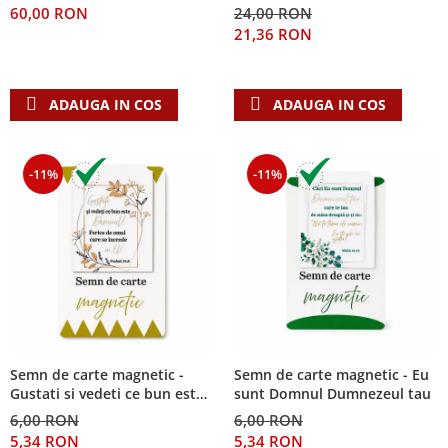
60,00 RON
24,00 RON
Teologie
21,36 RON
A doua venire
Apologetica
ADAUGA IN COS
ADAUGA IN COS
Dogmatica
Istoria Bisericii
Misiune
-11%
-11%
Viata crestina
Contemporaneitate
Devotional
Diverse
Lupta Spirituala
Schimbarea caracterului
Slujire
Suferinta
Semn de carte magnetic -
Semn de carte magnetic - Eu
Gustati si vedeti ce bun este
sunt Domnul Dumnezeul tau
Viata din belsug
Domnul!
6,00 RON
6,00 RON
Viata de zi cu zi
5,34 RON
5,34 RON