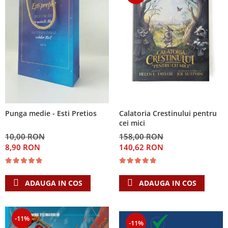
Calatoria Crestinului pentru
Punga medie - Esti Pretios
cei mici
158,00 RON
10,00 RON
140,62 RON
8,90 RON
ADAUGA IN COS
ADAUGA IN COS
-11%
-11%