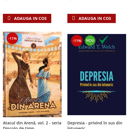
Despre afaceri
Dezvoltare personala
Leadership
ADAUGA IN COS
ADAUGA IN COS
Mediu
Sanatate / nutritie
-11%
-11%
Atacul din Arenă, vol. 2 - seria
Depresia - privind în sus din
Dincolo de timp
întuneric