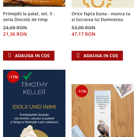
Primejdii la palat, vol. 3 -
Orice fapta buna - munca ta
seria Dincolo de timp
si lucrarea lui Dumnezeu
24,00 RON
53,00 RON
21,36 RON
47,17 RON
ADAUGA IN COS
ADAUGA IN COS
-11%
-11%