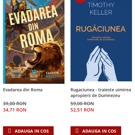
Rugaciunea - traieste uimirea
Evadarea din Roma
apropierii de Dumnezeu
59,00 RON
39,00 RON
52,51 RON
34,71 RON
ADAUGA IN COS
ADAUGA IN COS