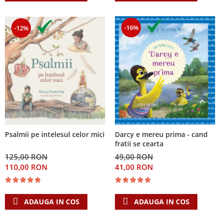
-16%
-12%
Psalmii pe intelesul celor mici
Darcy e mereu prima - cand
fratii se cearta
125,00 RON
49,00 RON
110,00 RON
41,00 RON
ADAUGA IN COS
ADAUGA IN COS