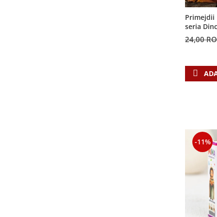
Contemporaneitate
Devotional
Primejdii 
seria Din
Diverse
24,00 R
Lupta Spirituala
Schimbarea caracterului
Slujire
ADA
Suferinta
Viata din belsug
Viata de zi cu zi
Despre afaceri
Dezvoltare personala
-11%
Leadership
Mediu
Sanatate / nutritie