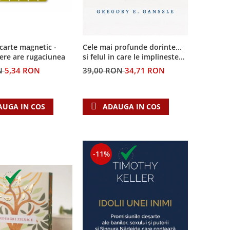
carte magnetic -
Cele mai profunde dorinte...
ere are rugaciunea
si felul in care le implineste
invatatura crestina
N
5,34 RON
39,00 RON
34,71 RON
AUGA IN COS
ADAUGA IN COS
-11%