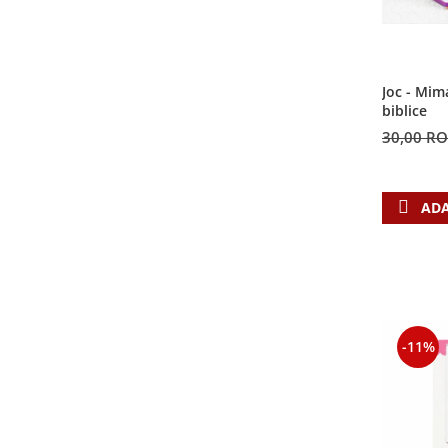
Joc - Mim
biblice
30,00 R
ADA
-11%