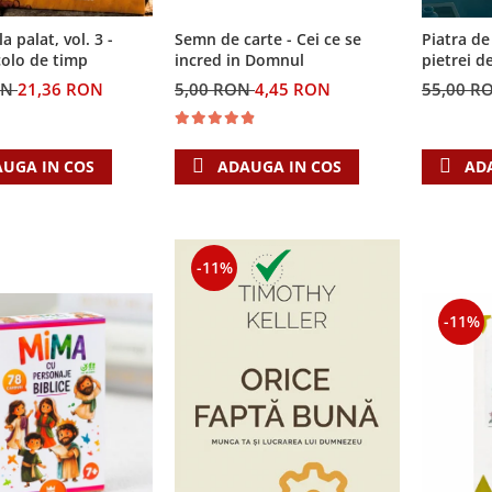
Semn de carte - Cei ce se
la palat, vol. 3 -
Piatra de
incred in Domnul
colo de timp
pietrei d
5,00 RON
4,45 RON
ON
21,36 RON
55,00 R
ADAUGA IN COS
UGA IN COS
AD
-11%
-11%