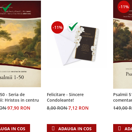
-11%
-11%
50 - Seria de
Felicitare - Sincere
Psalmii 5
i: Hristos in centru
Condoleante!
comentari
RON
97,90 RON
8,00 RON
7,12 RON
149,00 
UGA IN COS
ADAUGA IN COS
AD