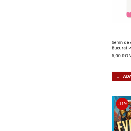
Semn de c
Bucurati-
6,00 RO
ADA
-11%