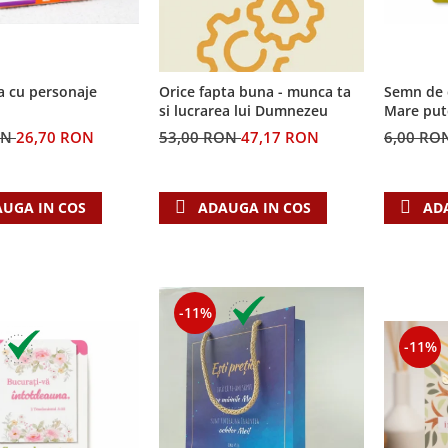
a cu personaje
Semn de 
Orice fapta buna - munca ta
Mare put
si lucrarea lui Dumnezeu
ON
26,70 RON
6,00 RO
53,00 RON
47,17 RON
UGA IN COS
AD
ADAUGA IN COS
-11%
-11%