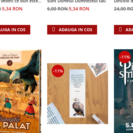
i vedeti ce bun este
sunt Domnul Dumnezeul tau
Dincolo 
N
5,34 RON
6,00 RON
5,34 RON
24,00 R
UGA IN COS
ADAUGA IN COS
AD
-11%
-11%