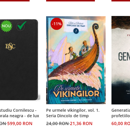
-11%
 studiu Cornilescu -
Pe urmele vikingilor, vol. 1.
Generatia
urala neagra - de lux
Seria Dincolo de timp
profetiilo
RON
599,00 RON
24,00 RON
21,36 RON
60,00 R