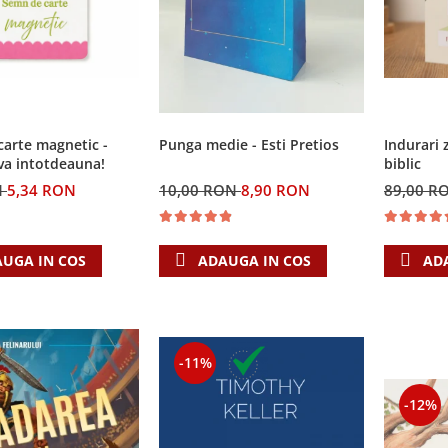
Punga medie - Esti Pretios
arte magnetic -
Indurari 
va intotdeauna!
biblic
10,00 RON
8,90 RON
N
5,34 RON
89,00 R
ADAUGA IN COS
UGA IN COS
AD
-11%
-12%