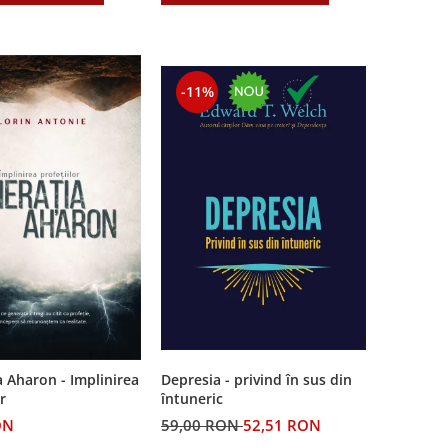
-11%
Depresia - privind în sus din
 Aharon - Implinirea
întuneric
r
59,00 RON
52,51 RON
ON