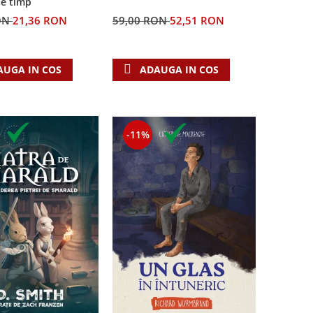
de timp
ON
21,36 RON
59,00 RON
52,51 RON
AUGA IN COS
ADAUGA IN COS
-11%