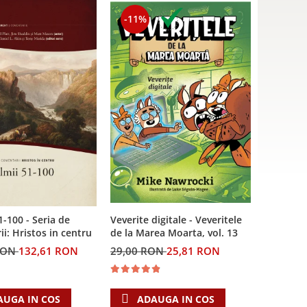
-11%
Veverite digitale - Veveritele
1-100 - Seria de
de la Marea Moarta, vol. 13
i: Hristos in centru
29,00 RON
25,81 RON
RON
132,61 RON
ADAUGA IN COS
AUGA IN COS