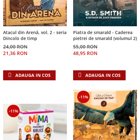
Piatra de smarald - Caderea
Atacul din Arenă, vol. 2 - seria
pietrei de smarald (volumul 2)
Dincolo de timp
55,00 RON
24,00 RON
48,95 RON
21,36 RON
ADAUGA IN COS
ADAUGA IN COS
-11%
-11%