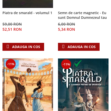
Semn de carte magnetic - Eu
Piatra de smarald - volumul 1
sunt Domnul Dumnezeul tau
6,00 RON
59,00 RON
5,34 RON
52,51 RON
ADAUGA IN COS
ADAUGA IN COS
-11%
-11%