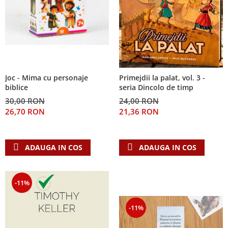
Joc - Mima cu personaje
Primejdii la palat, vol. 3 -
biblice
seria Dincolo de timp
30,00 RON
24,00 RON
26,70 RON
21,36 RON
ADAUGA IN COS
ADAUGA IN COS
-11%
-11%