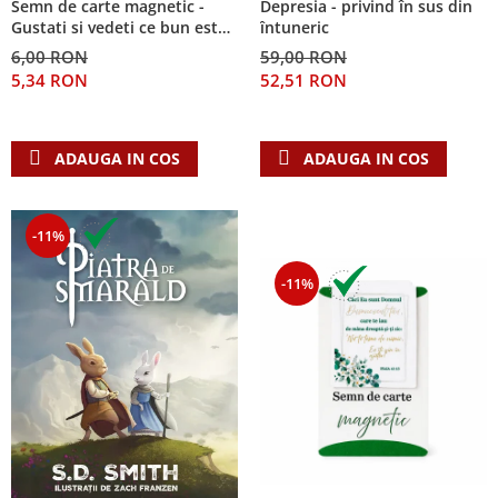
Semn de carte magnetic -
Depresia - privind în sus din
Despre afaceri
Gustati si vedeti ce bun este
întuneric
Dezvoltare personala
Domnul!
6,00 RON
59,00 RON
Leadership
5,34 RON
52,51 RON
Mediu
Sanatate / nutritie
ADAUGA IN COS
ADAUGA IN COS
-11%
-11%