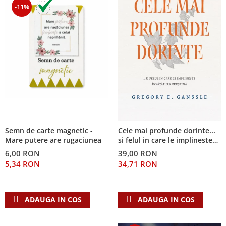
-11%
Semn de carte magnetic -
Cele mai profunde dorinte...
Mare putere are rugaciunea
si felul in care le implineste
invatatura crestina
6,00 RON
39,00 RON
5,34 RON
34,71 RON
ADAUGA IN COS
ADAUGA IN COS