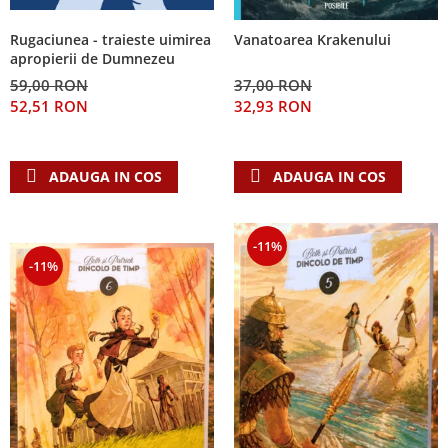
Rugaciunea - traieste uimirea
Vanatoarea Krakenului
apropierii de Dumnezeu
59,00 RON
37,00 RON
52,51 RON
32,93 RON
ADAUGA IN COS
ADAUGA IN COS
-11%
-11%