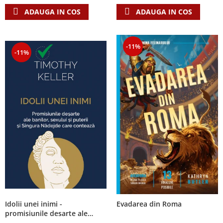
ADAUGA IN COS
ADAUGA IN COS
-11%
-11%
Idolii unei inimi -
Evadarea din Roma
promisiunile desarte ale
banilor, sexului si puterii si