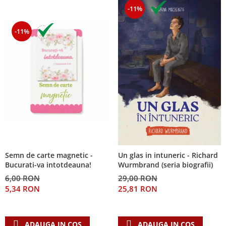
-11%
-11%
Semn de carte magnetic -
Un glas in intuneric - Richard
Bucurati-va intotdeauna!
Wurmbrand (seria biografii)
6,00 RON
29,00 RON
5,34 RON
25,81 RON
ADAUGA IN COS
ADAUGA IN COS