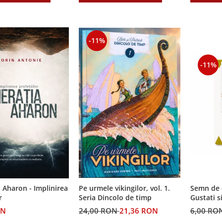
-11%
-11%
Semn de 
 Aharon - Implinirea
Pe urmele vikingilor, vol. 1.
Gustati s
r
Seria Dincolo de timp
Domnul!
6,00 RO
ON
24,00 RON
21,36 RON