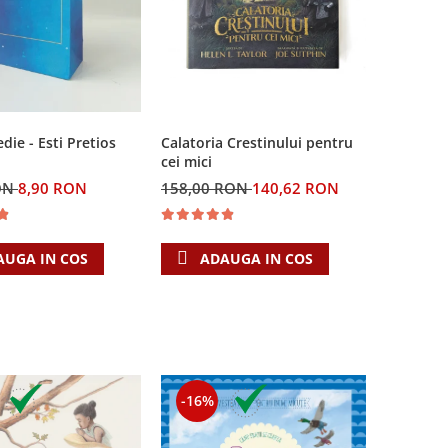
Calatoria Crestinului pentru
ie - Esti Pretios
cei mici
158,00 RON
140,62 RON
ON
8,90 RON
ADAUGA IN COS
AUGA IN COS
-16%