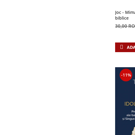
Contemporaneitate
Devotional
Joc - Mim
biblice
Diverse
30,00 R
Lupta Spirituala
Schimbarea caracterului
Slujire
ADA
Suferinta
Viata din belsug
Viata de zi cu zi
Despre afaceri
-11%
Dezvoltare personala
Leadership
Mediu
Sanatate / nutritie