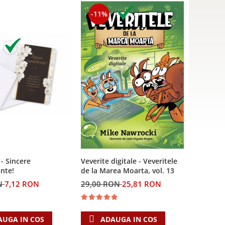
-11%
 - Sincere
Veverite digitale - Veveritele
nte!
de la Marea Moarta, vol. 13
N
7,12 RON
29,00 RON
25,81 RON
AUGA IN COS
ADAUGA IN COS