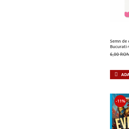
Semn de c
Bucurati-
6,00 RO
ADA
-11%