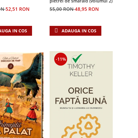
pietrei de smarald (volumul 2)
55,00 RON
48,95 RON
ON
52,51 RON
ADAUGA IN COS
AUGA IN COS
-11%