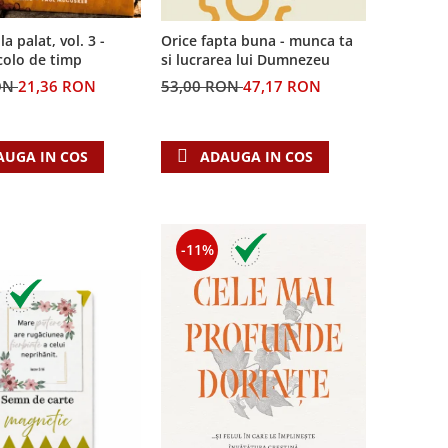
la palat, vol. 3 -
Orice fapta buna - munca ta
colo de timp
si lucrarea lui Dumnezeu
ON
21,36 RON
53,00 RON
47,17 RON
AUGA IN COS
ADAUGA IN COS
-11%