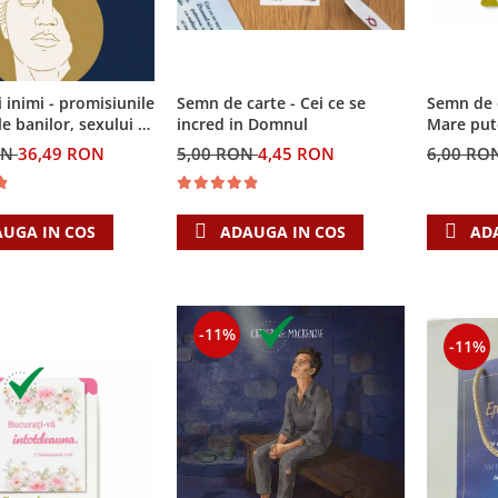
i inimi - promisiunile
Semn de carte - Cei ce se
Semn de 
e banilor, sexului si
incred in Domnul
Mare put
i Singura Nadejde
ON
36,49 RON
5,00 RON
4,45 RON
6,00 RO
eaza
UGA IN COS
ADAUGA IN COS
AD
-11%
-11%