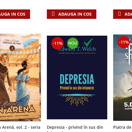
AD
UGA IN COS
ADAUGA IN COS
-11%
-11%
 Arenă, vol. 2 - seria
Depresia - privind în sus din
Piatra de