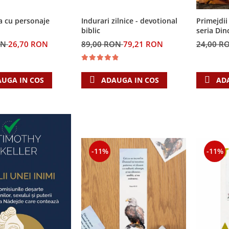
a cu personaje
Indurari zilnice - devotional
Primejdii 
biblic
seria Din
ON
26,70 RON
89,00 RON
79,21 RON
24,00 R
UGA IN COS
ADAUGA IN COS
AD
-11%
-11%