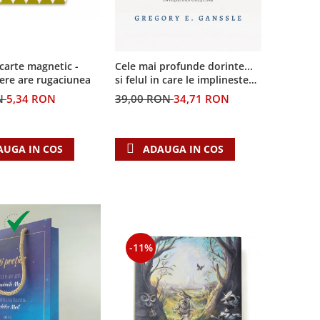
Cele mai profunde dorinte...
carte magnetic -
si felul in care le implineste
ere are rugaciunea
invatatura crestina
39,00 RON
34,71 RON
N
5,34 RON
ADAUGA IN COS
AUGA IN COS
-11%