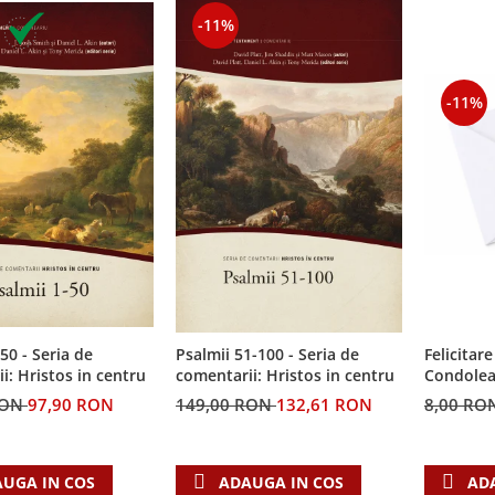
-11%
-11%
50 - Seria de
Felicitare
Psalmii 51-100 - Seria de
i: Hristos in centru
Condolea
comentarii: Hristos in centru
RON
97,90 RON
8,00 RO
149,00 RON
132,61 RON
UGA IN COS
AD
ADAUGA IN COS