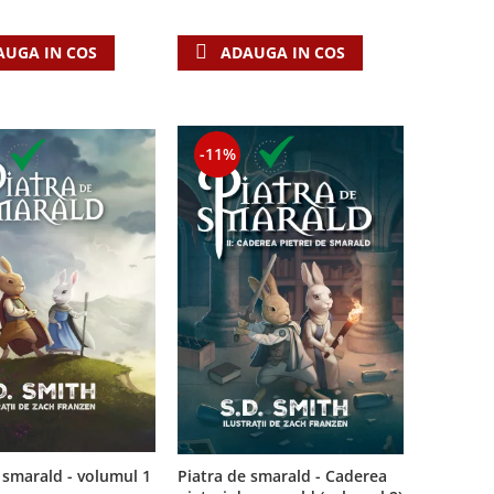
AUGA IN COS
ADAUGA IN COS
-11%
Piatra de smarald - Caderea
 smarald - volumul 1