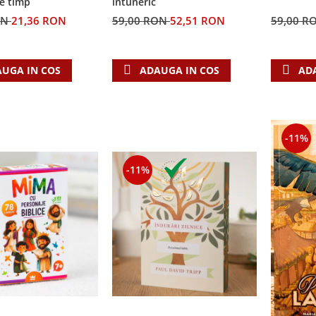
e timp
întuneric
ON
21,36 RON
59,00 RON
52,51 RON
59,00 R
UGA IN COS
ADAUGA IN COS
AD
-11%
-11%