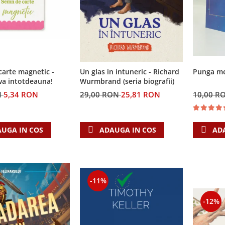
arte magnetic -
Un glas in intuneric - Richard
Punga med
va intotdeauna!
Wurmbrand (seria biografii)
N
5,34 RON
29,00 RON
25,81 RON
10,00 R
UGA IN COS
ADAUGA IN COS
AD
-11%
-12%