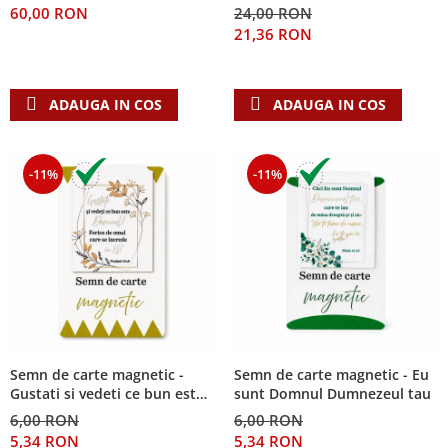
60,00 RON
24,00 RON
Teologie
21,36 RON
A doua venire
Apologetica
ADAUGA IN COS
ADAUGA IN COS
Dogmatica
Istoria Bisericii
Misiune
-11%
-11%
Viata crestina
Contemporaneitate
Devotional
Diverse
Lupta Spirituala
Schimbarea caracterului
Slujire
Suferinta
Semn de carte magnetic -
Semn de carte magnetic - Eu
Gustati si vedeti ce bun este
sunt Domnul Dumnezeul tau
Viata din belsug
Domnul!
6,00 RON
6,00 RON
Viata de zi cu zi
5,34 RON
5,34 RON