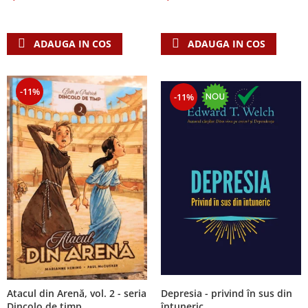
Despre afaceri
Dezvoltare personala
Leadership
ADAUGA IN COS
ADAUGA IN COS
Mediu
Sanatate / nutritie
-11%
-11%
Atacul din Arenă, vol. 2 - seria
Depresia - privind în sus din
Dincolo de timp
întuneric