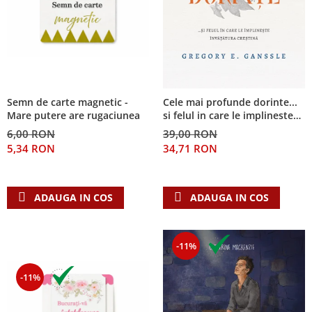
Semn de carte magnetic -
Cele mai profunde dorinte...
Mare putere are rugaciunea
si felul in care le implineste
invatatura crestina
6,00 RON
39,00 RON
5,34 RON
34,71 RON
ADAUGA IN COS
ADAUGA IN COS
-11%
-11%