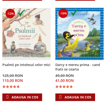
-16%
-12%
Psalmii pe intelesul celor mici
Darcy e mereu prima - cand
fratii se cearta
125,00 RON
49,00 RON
110,00 RON
41,00 RON
ADAUGA IN COS
ADAUGA IN COS