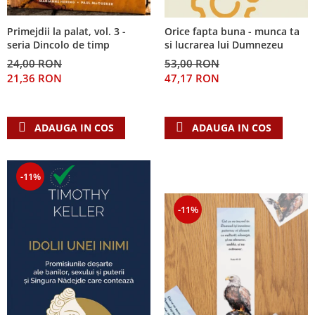
Primejdii la palat, vol. 3 -
Orice fapta buna - munca ta
seria Dincolo de timp
si lucrarea lui Dumnezeu
24,00 RON
53,00 RON
21,36 RON
47,17 RON
ADAUGA IN COS
ADAUGA IN COS
-11%
-11%