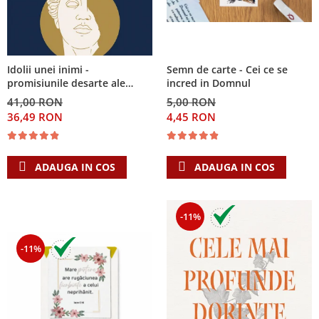
Semn de carte - Cei ce se
Idolii unei inimi -
incred in Domnul
promisiunile desarte ale
banilor, sexului si puterii si
5,00 RON
41,00 RON
Singura Nadejde care
4,45 RON
36,49 RON
conteaza
ADAUGA IN COS
ADAUGA IN COS
-11%
-11%