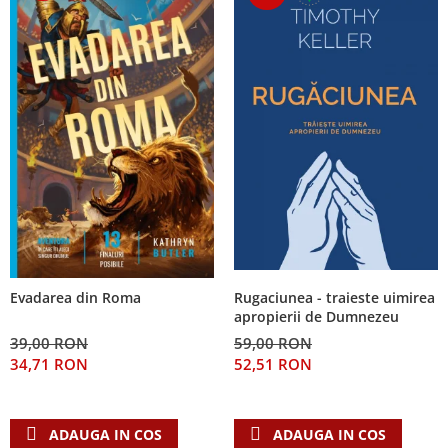
Rugaciunea - traieste uimirea
Evadarea din Roma
apropierii de Dumnezeu
59,00 RON
39,00 RON
52,51 RON
34,71 RON
ADAUGA IN COS
ADAUGA IN COS