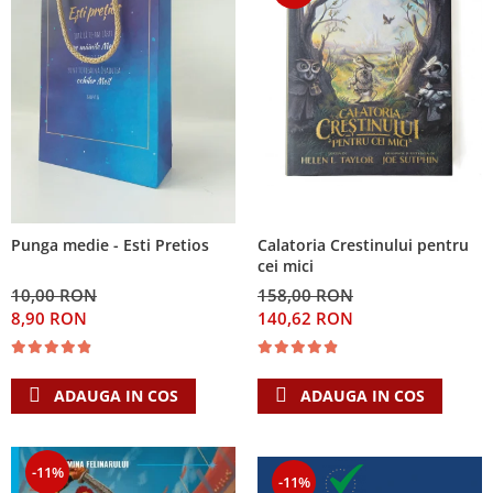
Calatoria Crestinului pentru
Punga medie - Esti Pretios
cei mici
158,00 RON
10,00 RON
140,62 RON
8,90 RON
ADAUGA IN COS
ADAUGA IN COS
-11%
-11%