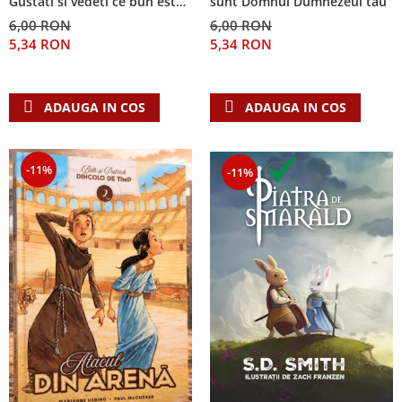
Gustati si vedeti ce bun este
sunt Domnul Dumnezeul tau
Domnul!
6,00 RON
6,00 RON
5,34 RON
5,34 RON
ADAUGA IN COS
ADAUGA IN COS
-11%
-11%