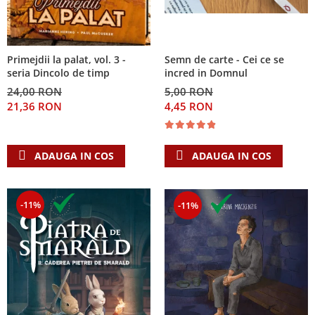
Primejdii la palat, vol. 3 -
Semn de carte - Cei ce se
seria Dincolo de timp
incred in Domnul
24,00 RON
5,00 RON
21,36 RON
4,45 RON
ADAUGA IN COS
ADAUGA IN COS
-11%
-11%