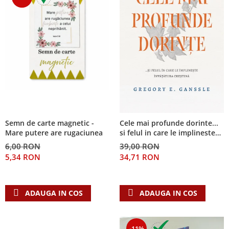
Semn de carte magnetic -
Cele mai profunde dorinte...
Mare putere are rugaciunea
si felul in care le implineste
invatatura crestina
6,00 RON
39,00 RON
5,34 RON
34,71 RON
ADAUGA IN COS
ADAUGA IN COS
-11%