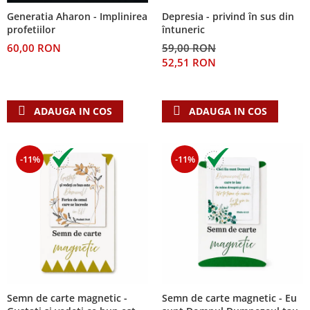
Despre afaceri
Depresia - privind în sus din
Generatia Aharon - Implinirea
Dezvoltare personala
întuneric
profetiilor
Leadership
59,00 RON
60,00 RON
Mediu
52,51 RON
Sanatate / nutritie
ADAUGA IN COS
ADAUGA IN COS
-11%
-11%
Semn de carte magnetic -
Semn de carte magnetic - Eu