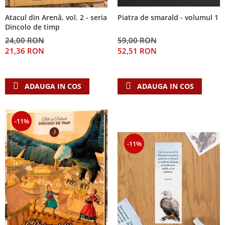
Atacul din Arenă, vol. 2 - seria
Piatra de smarald - volumul 1
Dincolo de timp
24,00 RON
59,00 RON
21,36 RON
52,51 RON
ADAUGA IN COS
ADAUGA IN COS
-11%
-11%