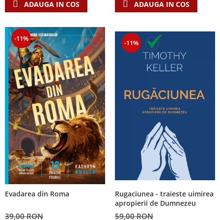
ADAUGA IN COS
ADAUGA IN COS
-11%
-11%
Rugaciunea - traieste uimirea
Evadarea din Roma
apropierii de Dumnezeu
59,00 RON
39,00 RON