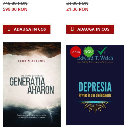
749,00 RON
24,00 RON
Teologie
599,00 RON
21,36 RON
A doua venire
Apologetica
ADAUGA IN COS
ADAUGA IN COS
Dogmatica
Istoria Bisericii
Misiune
-11%
Viata crestina
Contemporaneitate
Devotional
Diverse
Lupta Spirituala
Schimbarea caracterului
Slujire
Suferinta
Viata din belsug
Viata de zi cu zi