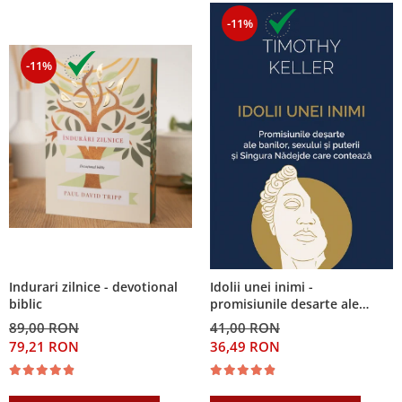
-11%
-11%
Indurari zilnice - devotional
Idolii unei inimi -
biblic
promisiunile desarte ale
banilor, sexului si puterii si
89,00 RON
41,00 RON
Singura Nadejde care
79,21 RON
36,49 RON
conteaza